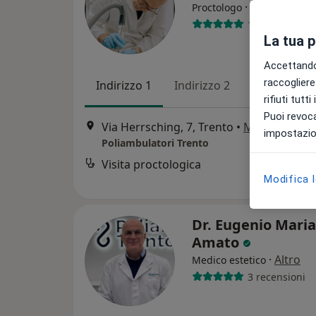
·
Altro
Proctologo
11 recensioni
La tua 
Accettando,
raccogliere 
Indirizzo 1
Indirizzo 2
rifiuti tutt
Puoi revoca
Via Herrsching, 7, Trento
•
Mappa
impostazion
Poliambulatori Trento
Visita proctologica
Modifica 
Dr. Eugenio Maria
Amato
·
Altro
Medico estetico
3 recensioni