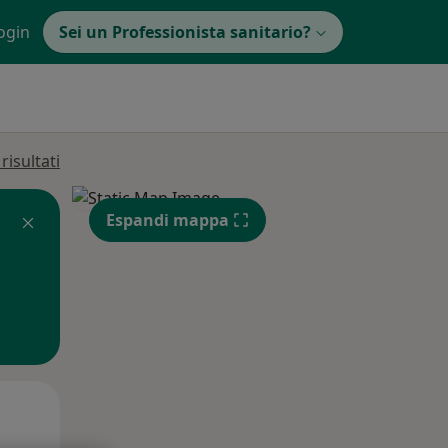
ogin
Sei un Professionista sanitario?
isultati
Espandi mappa
Mar,
Mer,
Gio,
11 Ago
12 Ago
13 Ago