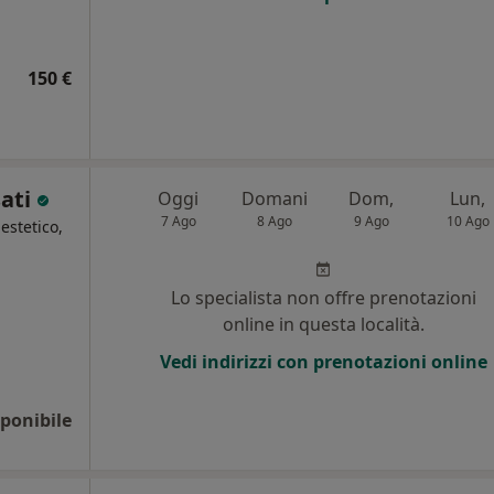
150 €
sati
Oggi
Domani
Dom,
Lun,
7 Ago
8 Ago
9 Ago
10 Ago
estetico,
Lo specialista non offre prenotazioni
online in questa località.
Vedi indirizzi con prenotazioni online
ponibile