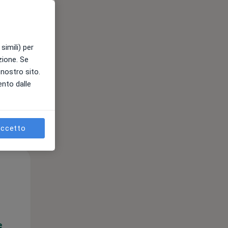
e
simili) per
azione. Se
l nostro sito.
ento dalle
ccetto
Mar,
Mer,
Gio,
11 Ago
12 Ago
13 Ago
e