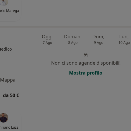
arlo Marega
Oggi
Domani
Dom,
Lun,
7 Ago
8 Ago
9 Ago
10 Ago
 Medico
Non ci sono agende disponibili!
Mostra profilo
Mappa
da 50 €
miliano Luzzi