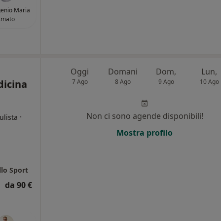
genio Maria
Amato
Oggi
Domani
Dom,
Lun,
dicina
7 Ago
8 Ago
9 Ago
10 Ago
Non ci sono agende disponibili!
·
ulista
Mostra profilo
llo Sport
da 90 €