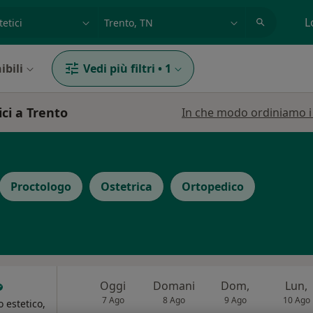
azione, medico, struttura
es: Roma
L
ibili
Vedi più filtri
•
1
ici a Trento
In che modo ordiniamo i r
Proctologo
Ostetrica
Ortopedico
Oggi
Domani
Dom,
Lun,
7 Ago
8 Ago
9 Ago
10 Ago
 estetico,