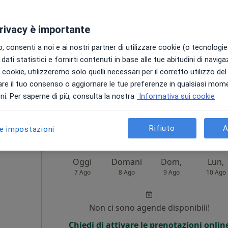
Non ci sono agende disponibili!
privacy è importante
Chiedi di attivare le prenotazioni onlin
 consenti a noi e ai nostri partner di utilizzare cookie (o tecnologie 
dati statistici e fornirti contenuti in base alle tue abitudini di navig
i i cookie, utilizzeremo solo quelli necessari per il corretto utilizzo de
re il tuo consenso o aggiornare le tue preferenze in qualsiasi mom
i. Per saperne di più, consulta la nostra
Informativa sui cookie
150 €
Rifiuto
A
le impostazioni
Oggi
Domani
Dom,
Lun,
7 Ago
8 Ago
9 Ago
10 Ago
Non ci sono agende disponibili!
Chiedi di attivare le prenotazioni onlin