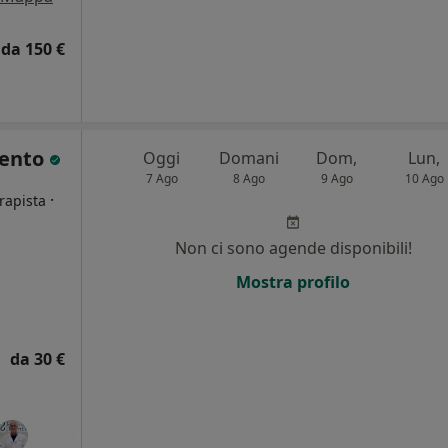
da 150 €
rento
Oggi
Domani
Dom,
Lun,
7 Ago
8 Ago
9 Ago
10 Ago
·
erapista
Non ci sono agende disponibili!
i
Mostra profilo
da 30 €