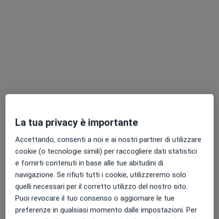
Dr. Antonio Rizzuto
·
Altro
Dentista, Ortodontista, Odontotecnico
48 recensioni
Via Giorgio la Pira 19, Afragola
•
Mappa
Studio privato - Dott. Rizzuto, Dentista
Endodonzia
350 €
La tua privacy è importante
Questo dottore non ha ancora attivato le prenotazioni online presso questo indirizzo.
Accettando, consenti a noi e ai nostri partner di utilizzare
Chiedi di attivare le prenotazioni online
cookie (o tecnologie simili) per raccogliere dati statistici
e fornirti contenuti in base alle tue abitudini di
navigazione. Se rifiuti tutti i cookie, utilizzeremo solo
quelli necessari per il corretto utilizzo del nostro sito.
Puoi revocare il tuo consenso o aggiornare le tue
preferenze in qualsiasi momento dalle impostazioni. Per