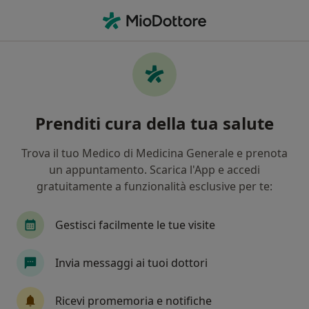
Men
Diastema • Napoli, NA
Filters
• 1
Assicurazione
Map
Specialisti in trattamento Diastema a
Prenditi cura della tua salute
Napoli
In che modo ordiniamo i risultati
Trova il tuo Medico di Medicina Generale e prenota
un appuntamento. Scarica l'App e accedi
gratuitamente a funzionalità esclusive per te:
Che specializzazione stai cercando?
Dentista
Ortodontista
Medico estetico
Gestisci facilmente le tue visite
Invia messaggi ai tuoi dottori
Ricevi promemoria e notifiche