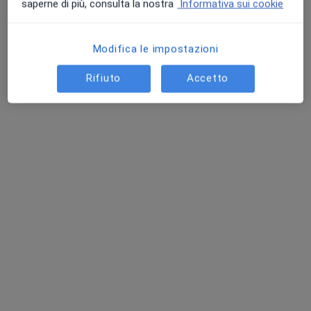
saperne di più, consulta la nostra
Informativa sui cookie
Modifica le impostazioni
Dott. Fulvio Rotondo
·
Altro
Dentista
Rifiuto
Accetto
10 recensioni
Piazza Trieste, Ercolano
•
Mappa
Studio Dentistico Dott. Fulvio Rotondo
Prima visita odontoiatrica
Prestazione gratuita
Questo dottore non ha ancora attivato le prenotazioni online presso questo indirizzo.
Chiedi di attivare le prenotazioni online