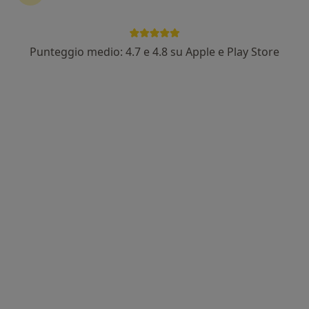
Punteggio medio: 4.7 e 4.8 su Apple e Play Store
Dott. Maurizio Morra Greco
·
Altro
Medico di medicina generale, Dentista, Ortodontista
53 recensioni
Via Toledo 106, Napoli
•
Mappa
Studio Dentistico Morra Greco
Medicazione
Prestazione gratuita
Questo dottore non ha ancora attivato le prenotazioni online presso questo indirizzo.
Chiedi di attivare le prenotazioni online