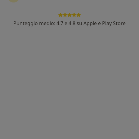
Punteggio medio: 4.7 e 4.8 su Apple e Play Store
Nuovo profilo su MioDottore
Dott.ssa Raffaella Laudando
·
Altro
Dentista, Medico estetico
15 recensioni
Mi occupo di odontoiatria generale e prevenzione
Laurea in Odontoiatria con lode, menzione carriera
“Odontoiatria fondata su evidenza e ascolto”
Via Roma 398, Teverola
•
Mappa
Studio Odontoiatrico Dr. Giovanni Giordano
Prima visita dentistica
Prezzo non disponibile
Questo dottore non ha ancora attivato le prenotazioni online presso questo indirizzo.
Chiedi di attivare le prenotazioni online