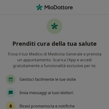
Men
Diastema • Aversa, CE
Filters
• 1
Assicurazione
Map
Specialisti in trattamento Diastema a
Prenditi cura della tua salute
Aversa
In che modo ordiniamo i risultati
Trova il tuo Medico di Medicina Generale e prenota
un appuntamento. Scarica l'App e accedi
gratuitamente a funzionalità esclusive per te:
Che specializzazione stai cercando?
Dentista
Ortodontista
Medico estetico
Gestisci facilmente le tue visite
Invia messaggi ai tuoi dottori
Ricevi promemoria e notifiche