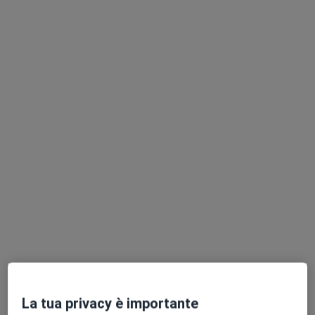
Dr. Antonio Rizzuto
·
Altro
Dentista, Ortodontista, Odontotecnico
48 recensioni
Via Giorgio la Pira 19, Afragola
•
Mappa
Studio privato - Dott. Rizzuto, Dentista
Endodonzia
350 €
Questo dottore non ha ancora attivato le prenotazioni online presso questo indirizzo.
La tua privacy è importante
Chiedi di attivare le prenotazioni online