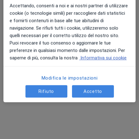
Accettando, consenti a noi e ai nostri partner di utilizzare
cookie (o tecnologie simili) per raccogliere dati statistici
e fornirti contenuti in base alle tue abitudini di
navigazione. Se rifiuti tutti i cookie, utilizzeremo solo
quelli necessari per il corretto utilizzo del nostro sito.
Puoi revocare il tuo consenso o aggiornare le tue
preferenze in qualsiasi momento dalle impostazioni. Per
saperne di più, consulta la nostra
Informativa sui cookie
Dott. Pasquale Stabile
·
Altro
Dentista
Modifica le impostazioni
81 recensioni
Rifiuto
Accetto
Via Gabriele D'Annunzio 1, Aversa
•
Mappa
Studio Odontoiatrico Dott. Pasquale Stabile ( Dott. Smile )
Prima visita dentistica
Prestazione gratuita
Questo dottore non ha ancora attivato le prenotazioni online presso questo indirizzo.
Chiedi di attivare le prenotazioni online