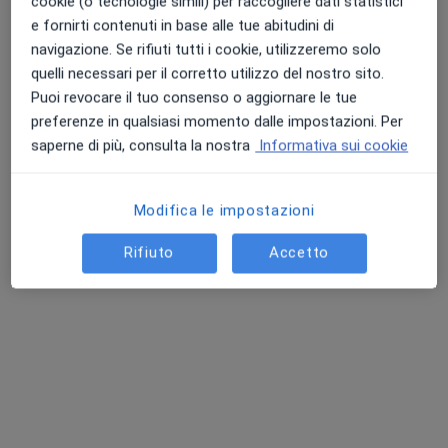
cookie (o tecnologie simili) per raccogliere dati statistici
e fornirti contenuti in base alle tue abitudini di
navigazione. Se rifiuti tutti i cookie, utilizzeremo solo
quelli necessari per il corretto utilizzo del nostro sito.
Puoi revocare il tuo consenso o aggiornare le tue
preferenze in qualsiasi momento dalle impostazioni. Per
saperne di più, consulta la nostra
Informativa sui cookie
Dott. Alberto Damiani
·
Altro
Gastroenterologo
Modifica le impostazioni
194 recensioni
Rifiuto
Accetto
Indirizzo 1
Indirizzo 2
Online
Via G. Natali 1, Sforzacosta
•
Mappa
Associati Fisiomed
Visita gastroenterologica
140 €
Questo dottore non ha ancora attivato le prenotazioni online presso questo indirizzo.