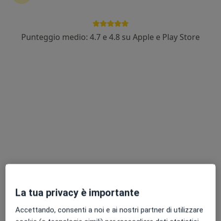
Punteggio medio: 4.7 e 4.8 su Apple e Play Store
Dott. Giovanni Falzetta
·
Altro
Gastroenterologo, Epatologo
61 recensioni
Indirizzo 1
Indirizzo 2
Indirizzo 3
Indirizzo 4
Via Giovanni XXIII 8, Macerata
•
Mappa
Centro Medico Associati Fisiomed
Prima visita epatologica
140 €
Questo dottore non ha ancora attivato le prenotazioni online presso questo indirizzo.
Chiedi di attivare le prenotazioni online
La tua privacy è importante
Accettando, consenti a noi e ai nostri partner di utilizzare