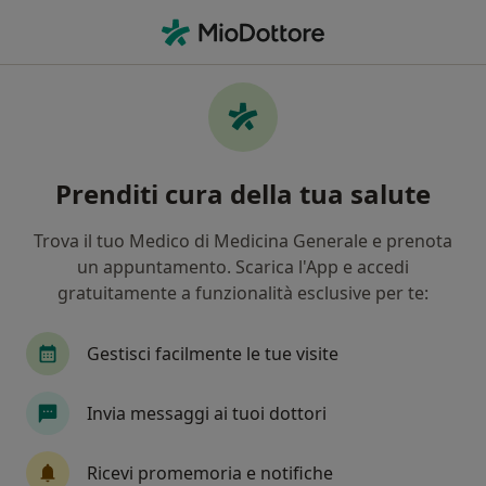
Men
Diarrea • Macerata, MC
Filters
• 1
Mappa
Specialisti in trattamento Diarrea a
Prenditi cura della tua salute
Macerata
In che modo ordiniamo i risultati
Trova il tuo Medico di Medicina Generale e prenota
un appuntamento. Scarica l'App e accedi
gratuitamente a funzionalità esclusive per te:
Che specializzazione stai cercando?
Gastroenterologo
Epatologo
Omeopata
Gestisci facilmente le tue visite
Invia messaggi ai tuoi dottori
Ricevi promemoria e notifiche