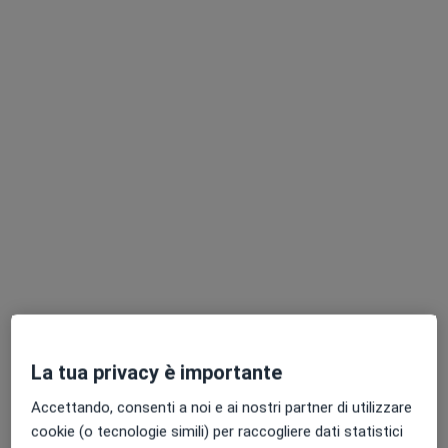
Dr. Raffaele Losito
·
Altro
Otorino
396 recensioni
Viale Don Bosco n. 47, Macerata
•
Mappa
Studio Medico Losito - Macerata
Prima visita otorinolaringoiatrica
150 €
Questo dottore non ha ancora attivato le prenotazioni online presso questo indirizzo.
La tua privacy è importante
Chiedi di attivare le prenotazioni online
Accettando, consenti a noi e ai nostri partner di utilizzare
cookie (o tecnologie simili) per raccogliere dati statistici