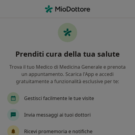
Men
Vertigine • Macerata, MC
Filters
• 1
Mappa
Specialisti in trattamento Vertigine a
Prenditi cura della tua salute
Macerata
In che modo ordiniamo i risultati
Trova il tuo Medico di Medicina Generale e prenota
un appuntamento. Scarica l'App e accedi
gratuitamente a funzionalità esclusive per te:
Che specializzazione stai cercando?
Otorino
Allergologo
Osteopata
Oculi
Gestisci facilmente le tue visite
Invia messaggi ai tuoi dottori
Ricevi promemoria e notifiche