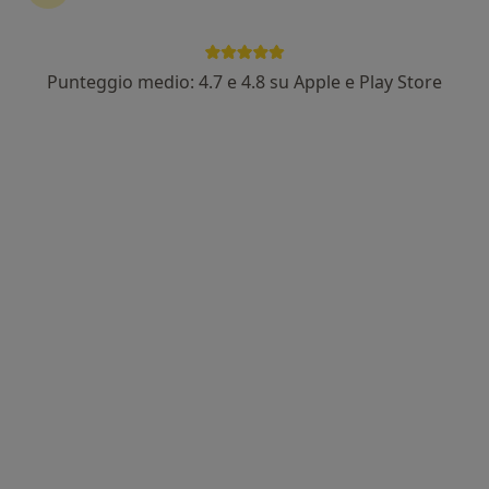
Punteggio medio: 4.7 e 4.8 su Apple e Play Store
Dr. Federico Ascenzi
·
Altro
Osteopata
142 recensioni
Indirizzo 1
Indirizzo 2
Online
Via Sandro Botticelli, 52, Morrovalle
•
Mappa
Studio Osteopatico Federico Ascenzi
Prima visita osteopatica
60 €
Questo dottore non ha ancora attivato le prenotazioni online presso questo indirizzo.
Chiedi di attivare le prenotazioni online