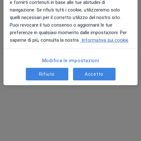
e fornirti contenuti in base alle tue abitudini di
navigazione. Se rifiuti tutti i cookie, utilizzeremo solo
quelli necessari per il corretto utilizzo del nostro sito.
Puoi revocare il tuo consenso o aggiornare le tue
preferenze in qualsiasi momento dalle impostazioni. Per
saperne di più, consulta la nostra
Informativa sui cookie
Dott. Michele Tulli
·
Altro
Otorino
Modifica le impostazioni
319 recensioni
Rifiuto
Accetto
Via Giuseppe Mainini 79, Montecassiano
•
Mappa
Citymed
Prima visita otorinolaringoiatrica
da 130 €
Questo dottore non ha ancora attivato le prenotazioni online presso questo indirizzo.
Chiedi di attivare le prenotazioni online