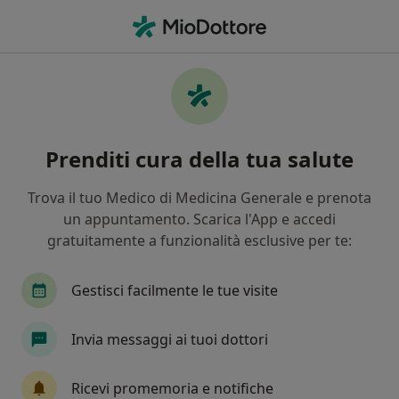
Men
Dermatite Atopica • Foligno, PG
Filters
• 1
Assicurazione
Map
Specialisti in trattamento Dermatite
Prenditi cura della tua salute
atopica a Foligno
In che modo ordiniamo i risultati
Trova il tuo Medico di Medicina Generale e prenota
un appuntamento. Scarica l'App e accedi
gratuitamente a funzionalità esclusive per te:
Che specializzazione stai cercando?
Pediatra
Pediatra di Libera Scelta
Allergo
Gestisci facilmente le tue visite
Invia messaggi ai tuoi dottori
Ricevi promemoria e notifiche