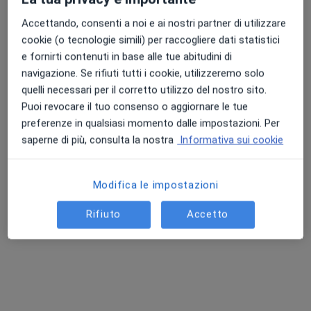
Accettando, consenti a noi e ai nostri partner di utilizzare
cookie (o tecnologie simili) per raccogliere dati statistici
e fornirti contenuti in base alle tue abitudini di
navigazione. Se rifiuti tutti i cookie, utilizzeremo solo
quelli necessari per il corretto utilizzo del nostro sito.
Puoi revocare il tuo consenso o aggiornare le tue
Dr. Danilo Assalve
preferenze in qualsiasi momento dalle impostazioni. Per
·
Altro
Dermatologo
saperne di più, consulta la nostra
Informativa sui cookie
195 recensioni
Via Caduti di Nassiriya, Foligno
•
Mappa
Modifica le impostazioni
Santa Lucia Centro Medico Diagnostico Chirurgico
Diatermocoagulazione
155 €
Rifiuto
Accetto
Questo dottore non ha ancora attivato le prenotazioni online presso questo indirizzo.
Chiedi di attivare le prenotazioni online