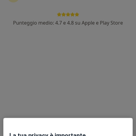
Punteggio medio: 4.7 e 4.8 su Apple e Play Store
Dr. Stefano Forestieri
Pediatra di libera scelta, Allergologo, Pediatra
75 recensioni
Indirizzo 1
Indirizzo 2
Indirizzo 3
Indirizzo 4
Via Aspromonte SNC, Foligno
•
Mappa
VISITE pediatriche FOLIGNO
Bilancio di salute
Prestazione gratuita
Questo dottore non ha ancora attivato le prenotazioni online presso questo indirizzo.
Chiedi di attivare le prenotazioni online
La tua privacy è importante