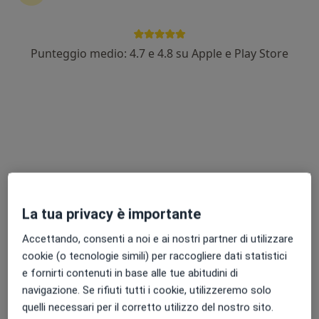
Punteggio medio: 4.7 e 4.8 su Apple e Play Store
Dott. Giovanni Deriu
·
Altro
Dermatologo, Venereologo, Tricologo
256 recensioni
Via Palestrina 24, Capoterra
•
Mappa
Studio Professionale Celeste
Medicazione
60 €
Questo dottore non ha ancora attivato le prenotazioni online presso questo indirizzo.
La tua privacy è importante
Chiedi di attivare le prenotazioni online
Accettando, consenti a noi e ai nostri partner di utilizzare
cookie (o tecnologie simili) per raccogliere dati statistici
e fornirti contenuti in base alle tue abitudini di
navigazione. Se rifiuti tutti i cookie, utilizzeremo solo
quelli necessari per il corretto utilizzo del nostro sito.