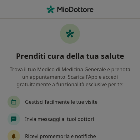
Men
Dermatite Atopica • Capoterra, CA
Filters
• 1
Mappa
Specialisti in trattamento Dermatite
Prenditi cura della tua salute
atopica a Capoterra
In che modo ordiniamo i risultati
Trova il tuo Medico di Medicina Generale e prenota
un appuntamento. Scarica l'App e accedi
gratuitamente a funzionalità esclusive per te:
Che specializzazione stai cercando?
Dermatologo
Tricologo
Chirurgo
Ven
Gestisci facilmente le tue visite
Invia messaggi ai tuoi dottori
Ricevi promemoria e notifiche