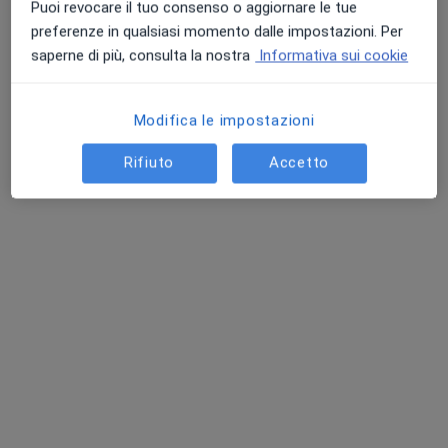
Puoi revocare il tuo consenso o aggiornare le tue
preferenze in qualsiasi momento dalle impostazioni. Per
saperne di più, consulta la nostra
Informativa sui cookie
Dott. Francesco Partipilo
·
Altro
Allergologo, Immunologo
Modifica le impostazioni
48 recensioni
Rifiuto
Accetto
Indirizzo
Online
Via Venezia 50, Capoterra
•
Mappa
POLIMEDICA | Ambulatorio Polispecialistico
Visita allergologica
165 €
Questo dottore non ha ancora attivato le prenotazioni online presso questo indirizzo.
Chiedi di attivare le prenotazioni online