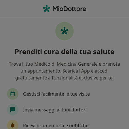
Men
Crisi • Napoli, NA
Filters
• 1
Assicurazione
Map
Specialisti in trattamento Crisi a Napoli
Prenditi cura della tua salute
In che modo ordiniamo i risultati
Trova il tuo Medico di Medicina Generale e prenota
un appuntamento. Scarica l'App e accedi
Che specializzazione stai cercando?
gratuitamente a funzionalità esclusive per te:
Psicologo
Psicoterapeuta
Psicologo clinic
Gestisci facilmente le tue visite
Invia messaggi ai tuoi dottori
Ricevi promemoria e notifiche