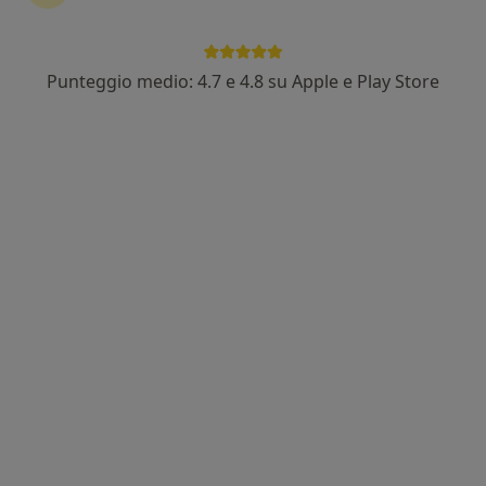
Punteggio medio: 4.7 e 4.8 su Apple e Play Store
Nuovo profilo su MioDottore
Pagamenti online
Dott.ssa Martina De Luca
·
Altro
Psicologa, Psicoterapeuta
3 recensioni
Indirizzo
Online
Via Girolamo Santacroce, 5, Napoli
•
Mappa
Studio privato - Dott.ssa Martina de Luca
Psicoterapia individuale
da 60 €
Questo dottore non ha ancora attivato le prenotazioni online presso questo indirizzo.
Chiedi di attivare le prenotazioni online