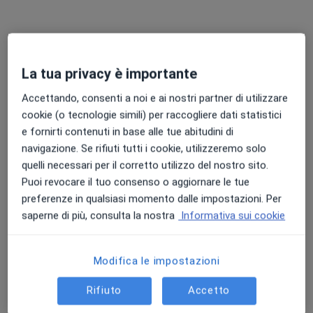
Chiedi di attivare le prenotazioni online
La tua privacy è importante
Accettando, consenti a noi e ai nostri partner di utilizzare
cookie (o tecnologie simili) per raccogliere dati statistici
e fornirti contenuti in base alle tue abitudini di
navigazione. Se rifiuti tutti i cookie, utilizzeremo solo
quelli necessari per il corretto utilizzo del nostro sito.
Dott.ssa Stefania Trassari
Puoi revocare il tuo consenso o aggiornare le tue
preferenze in qualsiasi momento dalle impostazioni. Per
·
Altro
Psicologa
saperne di più, consulta la nostra
Informativa sui cookie
42 recensioni
Indirizzo
Online
Modifica le impostazioni
Rifiuto
Accetto
Via Egiziaca a Pizzofalcone 87, Napoli
•
Mappa
Studio di Psicologia