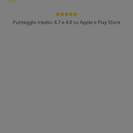
Punteggio medio: 4.7 e 4.8 su Apple e Play Store
Dott.ssa Beatrice Planas
·
Altro
Psicologa, Psicoterapeuta, Psicologa clinica
158 recensioni
Indirizzo
Online
Piazza Antonio Gramsci 10, Empoli
•
Mappa
Studio di Empoli
Consulenza psicologica
60 €
Questo dottore non ha ancora attivato le prenotazioni online presso questo indirizzo.
Chiedi di attivare le prenotazioni online