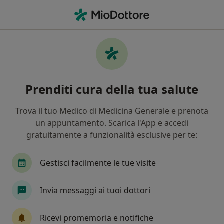
Men
Crisi Relazionali • Empoli, FI
Filters
• 1
Assicurazione
Map
Specialisti in trattamento Crisi relazionali a
Prenditi cura della tua salute
Empoli
In che modo ordiniamo i risultati
Trova il tuo Medico di Medicina Generale e prenota
un appuntamento. Scarica l'App e accedi
gratuitamente a funzionalità esclusive per te:
Che specializzazione stai cercando?
Psicoterapeuta
Psicologo
Psicologo clinic
Gestisci facilmente le tue visite
Invia messaggi ai tuoi dottori
Ricevi promemoria e notifiche