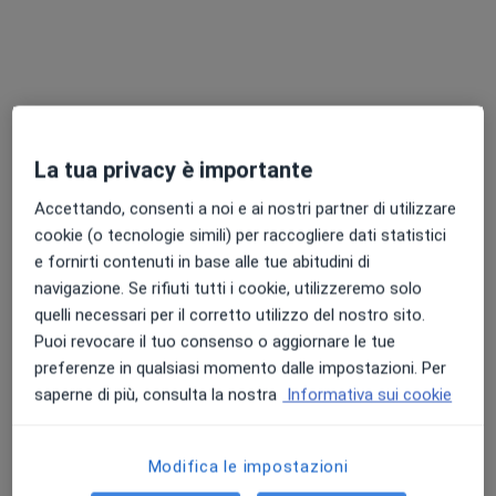
Chiedi di attivare le prenotazioni online
La tua privacy è importante
Accettando, consenti a noi e ai nostri partner di utilizzare
cookie (o tecnologie simili) per raccogliere dati statistici
Dott.ssa Marika Calcini
e fornirti contenuti in base alle tue abitudini di
·
Altro
Psicologa, Psicologa clinica, Psicoterapeuta
navigazione. Se rifiuti tutti i cookie, utilizzeremo solo
35 recensioni
quelli necessari per il corretto utilizzo del nostro sito.
Puoi revocare il tuo consenso o aggiornare le tue
Indirizzo
Online
preferenze in qualsiasi momento dalle impostazioni. Per
saperne di più, consulta la nostra
Informativa sui cookie
Viale Palmiro Togliatti, 49, Sovigliana
•
Mappa
Studio di psicoterapia Dott.ssa Marika Calcini
Modifica le impostazioni
Psicoterapia
70 €