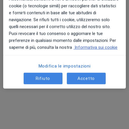
cookie (o tecnologie simili) per raccogliere dati statistici
e fornirti contenuti in base alle tue abitudini di
navigazione. Se rifiuti tutti i cookie, utilizzeremo solo
Punteggio medio: 4.7 e 4.8 su Apple e Play Store
quelli necessari per il corretto utilizzo del nostro sito.
Dr. Salvatore Randazzo
Puoi revocare il tuo consenso o aggiornare le tue
Medico di medicina generale
preferenze in qualsiasi momento dalle impostazioni. Per
11 recensioni
saperne di più, consulta la nostra
Informativa sui cookie
Indirizzo 1
Indirizzo 2
Indirizzo 3
Modifica le impostazioni
Via Caltanisetta 51, Milena
•
Mappa
Rifiuto
Accetto
Studio Medico - Milena
Visita medica generica in CONVENZIONE
Prestazione gratuita
Questo dottore non ha ancora attivato le prenotazioni online presso questo indirizzo.
Chiedi di attivare le prenotazioni online