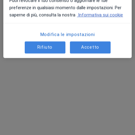
Puoi revocare il tuo consenso o aggiornare le tue
Chiedi di attivare le prenotazioni online
preferenze in qualsiasi momento dalle impostazioni. Per
saperne di più, consulta la nostra
Informativa sui cookie
Modifica le impostazioni
Rifiuto
Accetto
Dott. Michele Greco
·
Altro
Radiologo, Radiologo diagnostico
20 recensioni
Indirizzo
Online
Via Virgilio, 17, Frattamaggiore
•
Mappa
Igea Frattamaggiore Polidiagnostica e Polispecialistica
Consulto radiologico
150 €