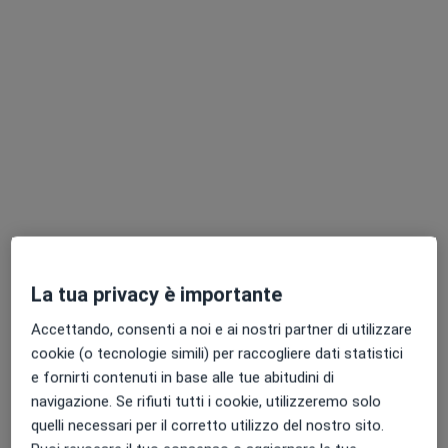
Dott.ssa Vincenza Capuozzo
·
Altro
Chirurga generale, Angiologa
40 recensioni
Indirizzo
Online
La tua privacy è importante
Via Virgilio, 17, Frattamaggiore
•
Mappa
Accettando, consenti a noi e ai nostri partner di utilizzare
Polo Sanitario Igea Frattamaggiore
cookie (o tecnologie simili) per raccogliere dati statistici
Visita di chirurgia generale
100 €
e fornirti contenuti in base alle tue abitudini di
navigazione. Se rifiuti tutti i cookie, utilizzeremo solo
Questo dottore non ha ancora attivato le prenotazioni online presso questo indirizzo.
quelli necessari per il corretto utilizzo del nostro sito.