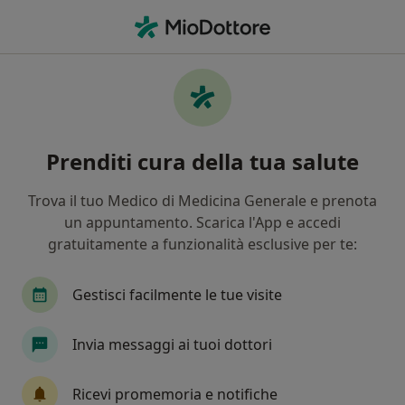
Men
Colecistite • Frattamaggiore, NA
Filters
• 1
Assicurazione
Map
Specialisti in trattamento Colecistite a
Prenditi cura della tua salute
Frattamaggiore
In che modo ordiniamo i risultati
Trova il tuo Medico di Medicina Generale e prenota
un appuntamento. Scarica l'App e accedi
gratuitamente a funzionalità esclusive per te:
Che specializzazione stai cercando?
Chirurgo generale
Ecografista
Radiologo
Gestisci facilmente le tue visite
Invia messaggi ai tuoi dottori
Ricevi promemoria e notifiche