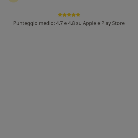
Punteggio medio: 4.7 e 4.8 su Apple e Play Store
Dr. Alfonso Canfora
·
Altro
Chirurgo generale, Proctologo
528 recensioni
Indirizzo
Online
Via Vincenzo Cimmino 28, Grumo Nevano
•
Mappa
Studio De Cristofaro
Prima visita di chirurgia generale
100 €
Questo dottore non ha ancora attivato le prenotazioni online presso questo indirizzo.
Chiedi di attivare le prenotazioni online