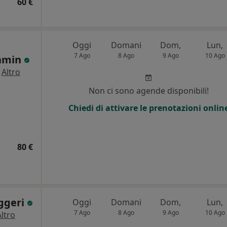
60 €
Oggi
Domani
Dom,
Lun,
7 Ago
8 Ago
9 Ago
10 Ago
ramin
·
Altro
i
Non ci sono agende disponibili!
Chiedi di attivare le prenotazioni onlin
80 €
uggeri
Oggi
Domani
Dom,
Lun,
7 Ago
8 Ago
9 Ago
10 Ago
Altro