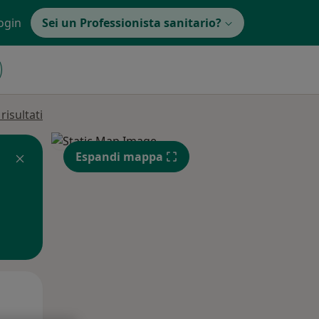
ogin
Sei un Professionista sanitario?
isultati
Espandi mappa
Mar,
Mer,
Gio,
11 Ago
12 Ago
13 Ago