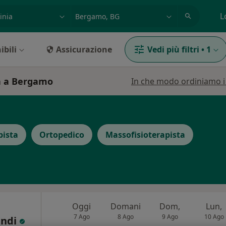
azione, medico, struttura
es: Roma
L
ibili
Assicurazione
Vedi più filtri
•
1
ia a Bergamo
In che modo ordiniamo i r
pista
Ortopedico
Massofisioterapista
Oggi
Domani
Dom,
Lun,
7 Ago
8 Ago
9 Ago
10 Ago
andi