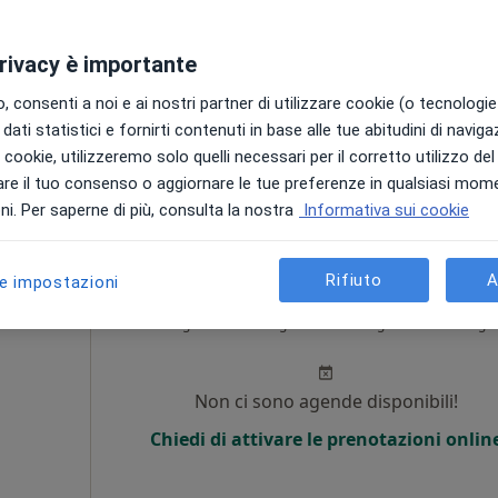
i
Non ci sono agende disponibili!
privacy è importante
Chiedi di attivare le prenotazioni onlin
 consenti a noi e ai nostri partner di utilizzare cookie (o tecnologie 
appa
dati statistici e fornirti contenuti in base alle tue abitudini di navig
i i cookie, utilizzeremo solo quelli necessari per il corretto utilizzo de
50 €
re il tuo consenso o aggiornare le tue preferenze in qualsiasi mom
i. Per saperne di più, consulta la nostra
Informativa sui cookie
Rifiuto
A
le impostazioni
ni
Oggi
Domani
Dom,
Lun,
7 Ago
8 Ago
9 Ago
10 Ago
Non ci sono agende disponibili!
Chiedi di attivare le prenotazioni onlin