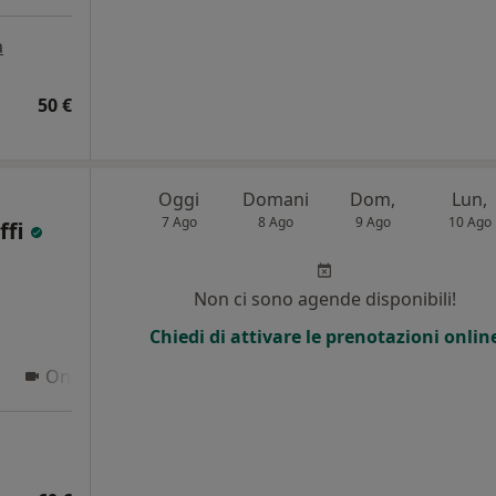
a
50 €
Oggi
Domani
Dom,
Lun,
7 Ago
8 Ago
9 Ago
10 Ago
ffi
i
Non ci sono agende disponibili!
Chiedi di attivare le prenotazioni onlin
Online