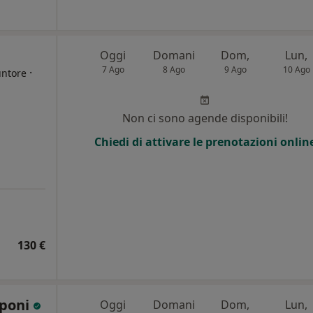
Oggi
Domani
Dom,
Lun,
7 Ago
8 Ago
9 Ago
10 Ago
·
untore
i
Non ci sono agende disponibili!
Chiedi di attivare le prenotazioni onlin
130 €
uponi
Oggi
Domani
Dom,
Lun,