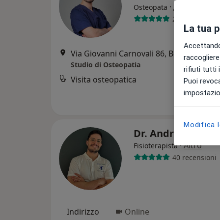
·
Altro
Osteopata
247 recension
La tua 
Accettando,
Via Giovanni Carnovali 86, Bergamo
•
M
raccogliere 
Studio di Osteopatia
rifiuti tutt
Visita osteopatica
Puoi revoca
impostazion
Modifica 
Dr. Andrea Carbo
·
Altro
Fisioterapista
40 recensioni
Indirizzo
Online