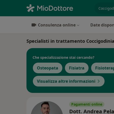
es. prest
Consulenza online
Date dispon
Specialisti in trattamento Coccigodin
Che specializzazione stai cercando?
Osteopata
Fisiatra
Fisiotera
Visualizza altre informazioni
Pagamenti online
Dott. Andrea Pel