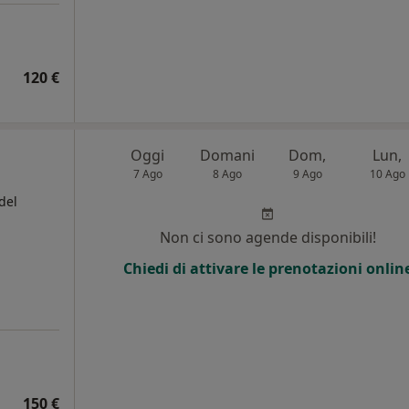
120 €
Oggi
Domani
Dom,
Lun,
7 Ago
8 Ago
9 Ago
10 Ago
del
Non ci sono agende disponibili!
Chiedi di attivare le prenotazioni onlin
150 €