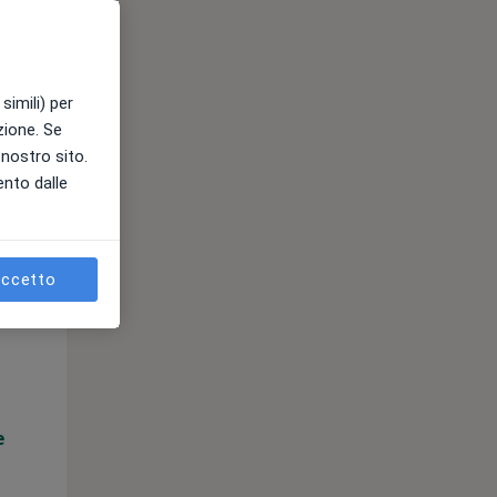
e
simili) per
azione. Se
l nostro sito.
ento dalle
ccetto
Mar,
Mer,
Gio,
11 Ago
12 Ago
13 Ago
e