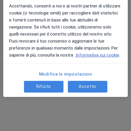
Accettando, consenti a noi e ai nostri partner di utilizzare
cookie (o tecnologie simili) per raccogliere dati statistici
e fornirti contenuti in base alle tue abitudini di
Punteggio medio: 4.7 e 4.8 su Apple e Play Store
navigazione. Se rifiuti tutti i cookie, utilizzeremo solo
Dott. Antonio Giuseppe Succu
quelli necessari per il corretto utilizzo del nostro sito.
·
Altro
Ginecologo
Puoi revocare il tuo consenso o aggiornare le tue
86 recensioni
preferenze in qualsiasi momento dalle impostazioni. Per
Via Bechi Luserna 4, Macomer
•
Mappa
saperne di più, consulta la nostra
Informativa sui cookie
Studio Privato Dott. Succu - Macomer
Prima visita ginecologica
100 €
Modifica le impostazioni
Questo dottore non ha ancora attivato le prenotazioni online presso questo indirizzo.
Rifiuto
Accetto
Chiedi di attivare le prenotazioni online
Ricerche correlate
Città vicino Macomer