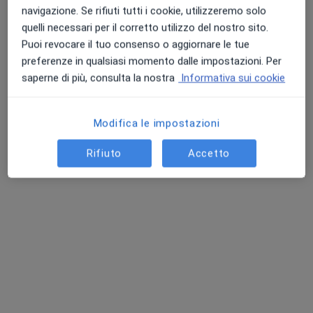
navigazione. Se rifiuti tutti i cookie, utilizzeremo solo
quelli necessari per il corretto utilizzo del nostro sito.
Puoi revocare il tuo consenso o aggiornare le tue
Dott. Francesco Bellucci
preferenze in qualsiasi momento dalle impostazioni. Per
·
Altro
Chirurgo plastico, Chirurgo estetico, Medico estetico
saperne di più, consulta la nostra
Informativa sui cookie
174 recensioni
Via Bonistalli 12, Empoli
•
Mappa
Modifica le impostazioni
FB Medical Beauty Clinic Empoli
Prima visita di chirurgia plastica
da 120 €
Rifiuto
Accetto
Questo dottore non ha ancora attivato le prenotazioni online presso questo indirizzo.
Chiedi di attivare le prenotazioni online