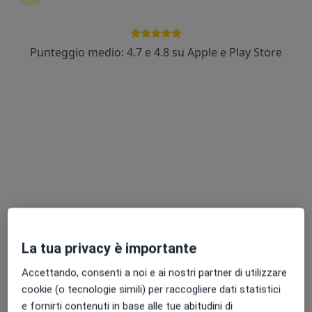
Punteggio medio: 4.7 e 4.8 su Apple e Play Store
Dr. Nicola Bruscino
·
Altro
Dermatologo, Medico estetico, Chirurgo
1067 recensioni
Via Vincenzo Bellini 31, Empoli
•
Mappa
Studio Dermatologico Bruscino
Visita dermatologica
150 €
Questo dottore non ha ancora attivato le prenotazioni online presso questo indirizzo.
Chiedi di attivare le prenotazioni online
La tua privacy è importante
Accettando, consenti a noi e ai nostri partner di utilizzare
cookie (o tecnologie simili) per raccogliere dati statistici
e fornirti contenuti in base alle tue abitudini di