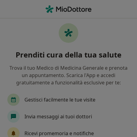
Men
Cicatrice • Empoli, FI
Filters
• 1
Assicurazione
Map
Specialisti in trattamento Cicatrice a Empoli
Prenditi cura della tua salute
In che modo ordiniamo i risultati
Trova il tuo Medico di Medicina Generale e prenota
un appuntamento. Scarica l'App e accedi
Che specializzazione stai cercando?
gratuitamente a funzionalità esclusive per te:
Dermatologo
Medico estetico
Chirurgo
Gestisci facilmente le tue visite
Invia messaggi ai tuoi dottori
Ricevi promemoria e notifiche