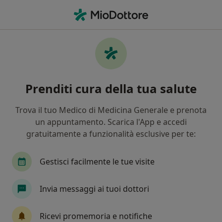
Men
Cervicalgia • Seregno, MB
Filters
• 1
Assicurazione
Map
Specialisti in trattamento Cervicalgia a
Prenditi cura della tua salute
Seregno
In che modo ordiniamo i risultati
Trova il tuo Medico di Medicina Generale e prenota
un appuntamento. Scarica l'App e accedi
gratuitamente a funzionalità esclusive per te:
Che specializzazione stai cercando?
Osteopata
Fisioterapista
Massofisioterap
Gestisci facilmente le tue visite
Invia messaggi ai tuoi dottori
Ricevi promemoria e notifiche