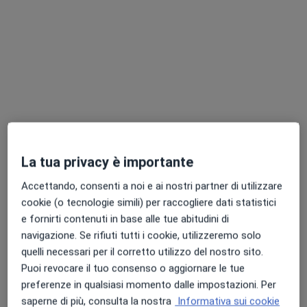
Dott. Nicoló Cottica
·
Altro
Osteopata, Massoterapista
9 recensioni
Via Indipendenza, 33, Meda
•
Mappa
Visite domiciliari Meda- Nicolò Cottica
Prima visita osteopatica
50 €
La tua privacy è importante
Questo dottore non ha ancora attivato le prenotazioni online presso questo indirizzo.
Accettando, consenti a noi e ai nostri partner di utilizzare
Chiedi di attivare le prenotazioni online
cookie (o tecnologie simili) per raccogliere dati statistici
e fornirti contenuti in base alle tue abitudini di
navigazione. Se rifiuti tutti i cookie, utilizzeremo solo
quelli necessari per il corretto utilizzo del nostro sito.
Puoi revocare il tuo consenso o aggiornare le tue
preferenze in qualsiasi momento dalle impostazioni. Per
saperne di più, consulta la nostra
Informativa sui cookie