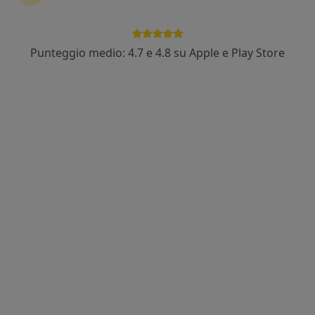
Punteggio medio: 4.7 e 4.8 su Apple e Play Store
Dott.ssa Valentina Ferrari
·
Altro
Osteopata
27 recensioni
Via Valtellina 11, Meda
•
Mappa
Clinica Nova Lux
Prima visita osteopatica
75 €
Questo dottore non ha ancora attivato le prenotazioni online presso questo indirizzo.
Chiedi di attivare le prenotazioni online