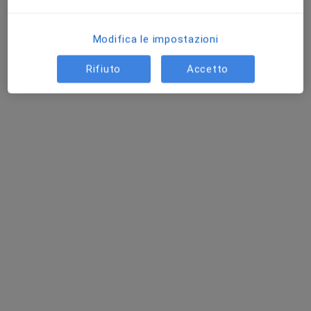
Dr. Giacomo Ronchi
Modifica le impostazioni
·
Altro
Fisioterapista, Osteopata
Rifiuto
Accetto
247 recensioni
Indirizzo 1
Indirizzo 2
Online
a casa del paziente, Seregno
•
Mappa
Fisioterapia a domicilio Monza-Brianza Como Lecco (Seregno)
Fisioterapia
50 €
Questo dottore non ha ancora attivato le prenotazioni online presso questo indirizzo.
Chiedi di attivare le prenotazioni online