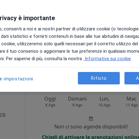
Non ci sono agende disponibili!
privacy è importante
Chiedi di attivare le prenotazioni onlin
 consenti a noi e ai nostri partner di utilizzare cookie (o tecnologie 
dati statistici e fornirti contenuti in base alle tue abitudini di navig
i i cookie, utilizzeremo solo quelli necessari per il corretto utilizzo de
re il tuo consenso o aggiornare le tue preferenze in qualsiasi mom
i. Per saperne di più, consulta la nostra
Informativa sui cookie
83 €
Rifiuto
A
le impostazioni
Oggi
Domani
Lun,
Mar,
8 Ago
9 Ago
10 Ago
11 Ago
tro
Non ci sono agende disponibili!
Chiedi di attivare le prenotazioni onlin