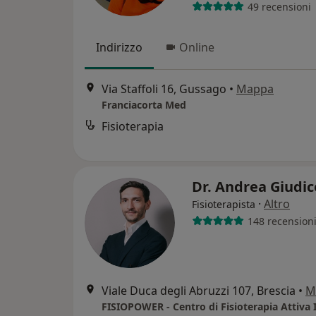
49 recensioni
Indirizzo
Online
Via Staffoli 16, Gussago
•
Mappa
Franciacorta Med
Fisioterapia
Dr. Andrea Giudi
·
Altro
Fisioterapista
148 recension
Viale Duca degli Abruzzi 107, Brescia
•
M
FISIOPOWER - Centro di Fisioterapia Attiva 