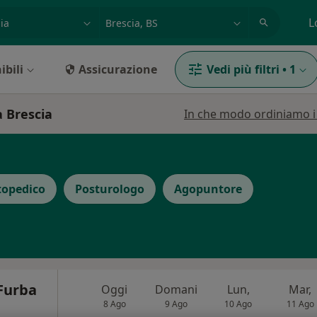
azione, medico, struttura
es: Roma
L
ibili
Assicurazione
Vedi più filtri
•
1
a Brescia
In che modo ordiniamo i r
topedico
Posturologo
Agopuntore
 Furba
Oggi
Domani
Lun,
Mar,
8 Ago
9 Ago
10 Ago
11 Ago