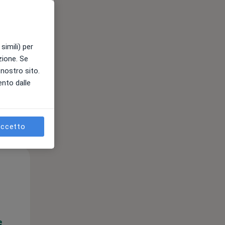
e
simili) per
azione. Se
l nostro sito.
ento dalle
ccetto
Mer,
Gio,
Ven,
12 Ago
13 Ago
14 Ago
e