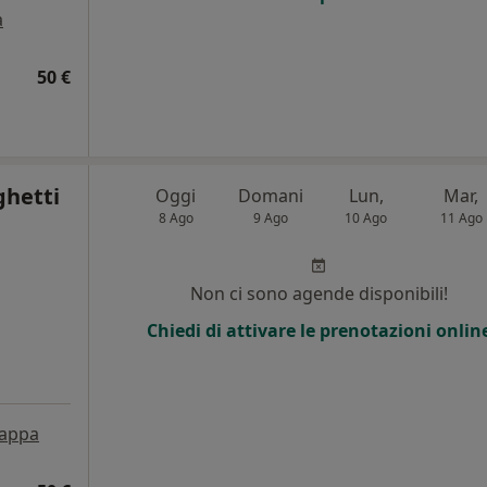
a
50 €
ghetti
Oggi
Domani
Lun,
Mar,
8 Ago
9 Ago
10 Ago
11 Ago
Non ci sono agende disponibili!
Chiedi di attivare le prenotazioni onlin
appa