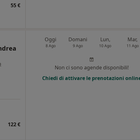
55 €
Oggi
Domani
Lun,
Mar,
8 Ago
9 Ago
10 Ago
11 Ago
Andrea
o
Non ci sono agende disponibili!
i
Chiedi di attivare le prenotazioni onlin
122 €