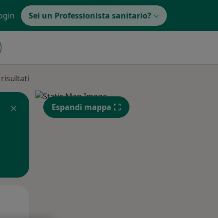
ogin
Sei un Professionista sanitario?
isultati
Espandi mappa
Mer,
Gio,
Ven,
12 Ago
13 Ago
14 Ago