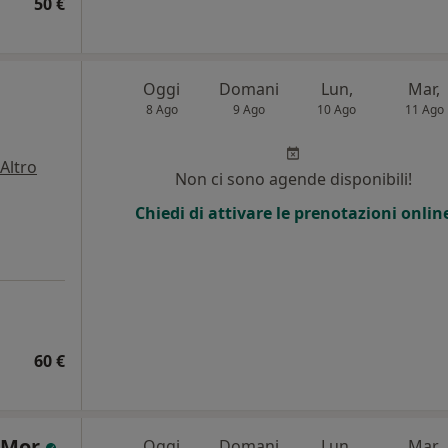
50 €
Oggi
Domani
Lun,
Mar,
8 Ago
9 Ago
10 Ago
11 Ago
Altro
Non ci sono agende disponibili!
i
Chiedi di attivare le prenotazioni onlin
60 €
e Mor
Oggi
Domani
Lun,
Mar,