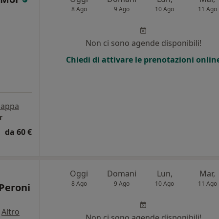
8 Ago
9 Ago
10 Ago
11 Ago
Non ci sono agende disponibili!
Chiedi di attivare le prenotazioni onlin
appa
r
da 60 €
Oggi
Domani
Lun,
Mar,
8 Ago
9 Ago
10 Ago
11 Ago
Peroni
·
Altro
Non ci sono agende disponibili!