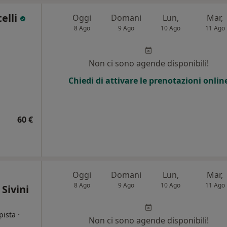
elli
Oggi
Domani
Lun,
Mar,
8 Ago
9 Ago
10 Ago
11 Ago
i
Non ci sono agende disponibili!
Chiedi di attivare le prenotazioni onlin
60 €
Oggi
Domani
Lun,
Mar,
8 Ago
9 Ago
10 Ago
11 Ago
Sivini
·
pista
Non ci sono agende disponibili!