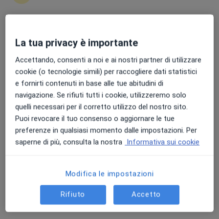
Punteggio medio: 4.7 e 4.8 su Apple e Play Store
La tua privacy è importante
Dott.ssa Maria Carla De Angelis
Accettando, consenti a noi e ai nostri partner di utilizzare
·
Altro
Dermatologa
cookie (o tecnologie simili) per raccogliere dati statistici
65 recensioni
e fornirti contenuti in base alle tue abitudini di
Via Guglielmo Marconi, 52, Pontinia
•
Mappa
navigazione. Se rifiuti tutti i cookie, utilizzeremo solo
Centro Diagnostico Fleming S.R.L. Laboratorio Di Analisi
quelli necessari per il corretto utilizzo del nostro sito.
Mappatura nei
80 €
Puoi revocare il tuo consenso o aggiornare le tue
preferenze in qualsiasi momento dalle impostazioni. Per
Questo dottore non ha ancora attivato le prenotazioni online presso questo indirizzo.
saperne di più, consulta la nostra
Informativa sui cookie
Chiedi di attivare le prenotazioni online
Modifica le impostazioni
Rifiuto
Accetto