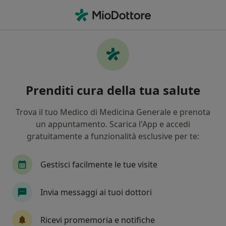
Men
Cellulite • Pontinia, LT
Filters
• 1
Mappa
Specialisti in trattamento Cellulite a
Prenditi cura della tua salute
Pontinia
In che modo ordiniamo i risultati
Trova il tuo Medico di Medicina Generale e prenota
un appuntamento. Scarica l'App e accedi
gratuitamente a funzionalità esclusive per te:
Che specializzazione stai cercando?
Dermatologo
Endocrinologo
Urologo
Gestisci facilmente le tue visite
Invia messaggi ai tuoi dottori
Ricevi promemoria e notifiche