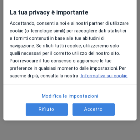
La tua privacy è importante
Punteggio medio: 4.7 e 4.8 su Apple e Play Store
Accettando, consenti a noi e ai nostri partner di utilizzare
Dott.ssa Venous Sadeghi
cookie (o tecnologie simili) per raccogliere dati statistici
·
Altro
Medico di medicina generale, Medico estetico
e fornirti contenuti in base alle tue abitudini di
176 recensioni
navigazione. Se rifiuti tutti i cookie, utilizzeremo solo
Piazza Papa Giovanni XXIII 13, Ala
•
Mappa
quelli necessari per il corretto utilizzo del nostro sito.
Gruppo BLMS Ala
Puoi revocare il tuo consenso o aggiornare le tue
Visita medica generica in CONVENZIONE
Prestazione gratuita
preferenze in qualsiasi momento dalle impostazioni. Per
saperne di più, consulta la nostra
Informativa sui cookie
Questo dottore non ha ancora attivato le prenotazioni online presso questo indirizzo.
Chiedi di attivare le prenotazioni online
Modifica le impostazioni
Rifiuto
Accetto