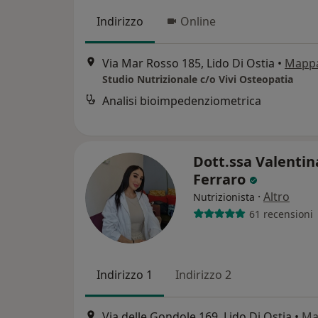
Indirizzo
Online
Via Mar Rosso 185, Lido Di Ostia
•
Mapp
Studio Nutrizionale c/o Vivi Osteopatia
Analisi bioimpedenziometrica
Dott.ssa Valentin
Ferraro
·
Altro
Nutrizionista
61 recensioni
Indirizzo 1
Indirizzo 2
Via delle Gondole 169, Lido Di Ostia
•
Ma