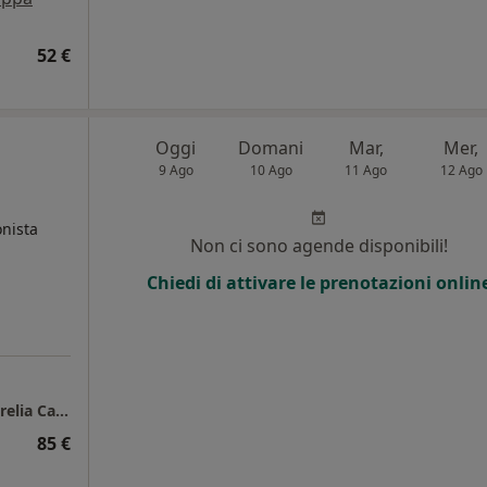
52 €
Oggi
Domani
Mar,
Mer,
9 Ago
10 Ago
11 Ago
12 Ago
l
onista
Non ci sono agende disponibili!
Chiedi di attivare le prenotazioni onlin
Studio di nutrizione Ostia Lido - Dott.ssa Aurelia Capasso
85 €