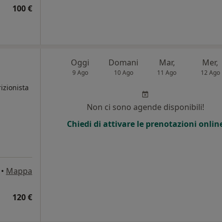
100 €
Oggi
Domani
Mar,
Mer,
9 Ago
10 Ago
11 Ago
12 Ago
izionista
Non ci sono agende disponibili!
Chiedi di attivare le prenotazioni onlin
•
Mappa
120 €