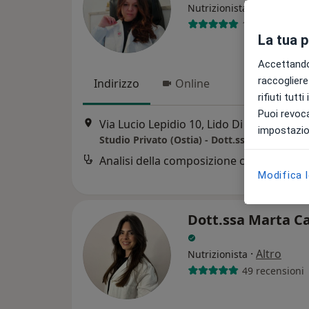
·
Altro
Nutrizionista
126 recension
La tua 
Accettando,
raccogliere 
Indirizzo
Online
rifiuti tutt
Puoi revoca
Via Lucio Lepidio 10, Lido Di Ostia
•
Map
impostazion
Studio Privato (Ostia) - Dott.ssa Tatiana Rin
Analisi della composizione corporea
Modifica 
Dott.ssa Marta Ca
·
Altro
Nutrizionista
49 recensioni