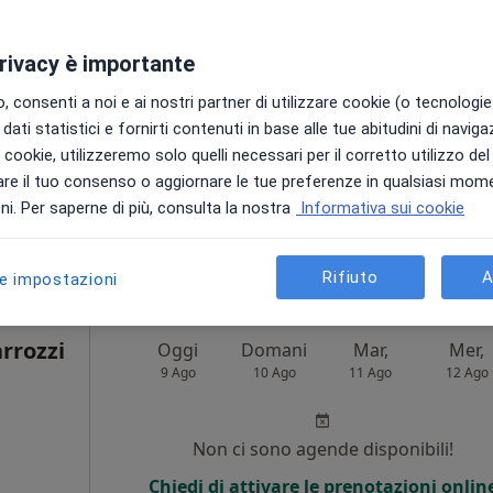
i
Non ci sono agende disponibili!
privacy è importante
Chiedi di attivare le prenotazioni onlin
 consenti a noi e ai nostri partner di utilizzare cookie (o tecnologie 
dati statistici e fornirti contenuti in base alle tue abitudini di navig
i i cookie, utilizzeremo solo quelli necessari per il corretto utilizzo de
re il tuo consenso o aggiornare le tue preferenze in qualsiasi mom
pa
i. Per saperne di più, consulta la nostra
Informativa sui cookie
aldi
90 €
Rifiuto
A
le impostazioni
rrozzi
Oggi
Domani
Mar,
Mer,
9 Ago
10 Ago
11 Ago
12 Ago
Non ci sono agende disponibili!
Chiedi di attivare le prenotazioni onlin