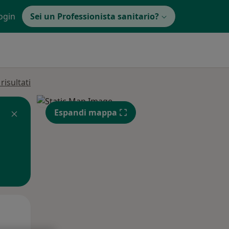
ogin
Sei un Professionista sanitario?
isultati
Espandi mappa
Gio,
Ven,
Sab,
13 Ago
14 Ago
15 Ago