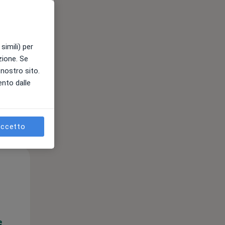
e
simili) per
azione. Se
l nostro sito.
ento dalle
ccetto
Gio,
Ven,
Sab,
13 Ago
14 Ago
15 Ago
e