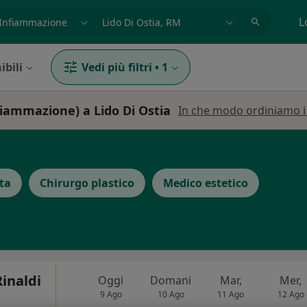
azione, medico, struttura
es: Roma
L
ibili
Vedi più filtri
•
1
nfiammazione) a Lido Di Ostia
In che modo ordiniamo i r
ta
Chirurgo plastico
Medico estetico
Rinaldi
Oggi
Domani
Mar,
Mer,
9 Ago
10 Ago
11 Ago
12 Ago