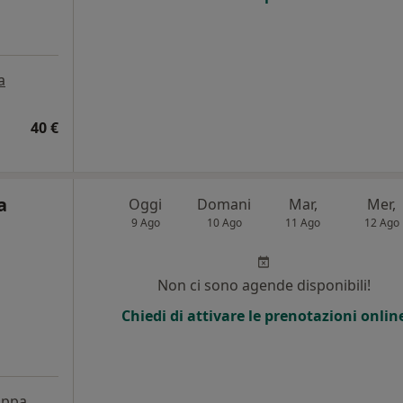
a
40 €
a
Oggi
Domani
Mar,
Mer,
9 Ago
10 Ago
11 Ago
12 Ago
Non ci sono agende disponibili!
Chiedi di attivare le prenotazioni onlin
ppa