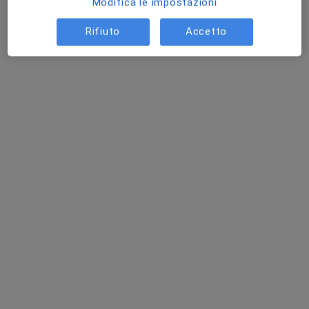
Modifica le impostazioni
Rifiuto
Accetto
Dott.ssa Marta Castaldi
·
Altro
Dietista, Nutrizionista
43 recensioni
Indirizzo
Online
Via Lucca 49, Melfi
•
Mappa
Studio privato - Melfi
Prima visita dietistica
80 €
Questo dottore non ha ancora attivato le prenotazioni online presso questo indirizzo.
Chiedi di attivare le prenotazioni online