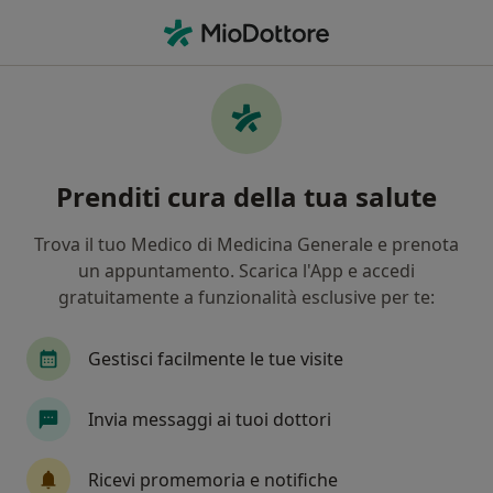
Men
Celiachia • Melfi, PZ
Filters
• 1
Mappa
Specialisti in trattamento Celiachia a Melfi
Prenditi cura della tua salute
In che modo ordiniamo i risultati
Trova il tuo Medico di Medicina Generale e prenota
un appuntamento. Scarica l'App e accedi
Che specializzazione stai cercando?
gratuitamente a funzionalità esclusive per te:
Nutrizionista
Dietista
Chinesiologo
Gestisci facilmente le tue visite
Invia messaggi ai tuoi dottori
Ricevi promemoria e notifiche