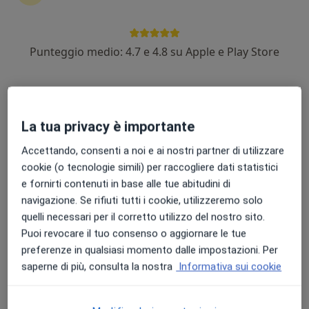
Punteggio medio: 4.7 e 4.8 su Apple e Play Store
Dott. Settimio Albis
·
Altro
Nutrizionista, Dietista, Chinesiologo
180 recensioni
Indirizzo
Online 1
Online 2
La tua privacy è importante
Accettando, consenti a noi e ai nostri partner di utilizzare
Viale Aldo Moro 23, Melfi
•
Mappa
cookie (o tecnologie simili) per raccogliere dati statistici
Lab Della SALUTE
e fornirti contenuti in base alle tue abitudini di
Visita dietistica
30 €
navigazione. Se rifiuti tutti i cookie, utilizzeremo solo
quelli necessari per il corretto utilizzo del nostro sito.
Questo dottore non ha ancora attivato le prenotazioni online presso questo indirizzo.
Puoi revocare il tuo consenso o aggiornare le tue
preferenze in qualsiasi momento dalle impostazioni. Per
Chiedi di attivare le prenotazioni online
saperne di più, consulta la nostra
Informativa sui cookie