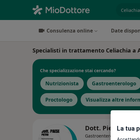
es. prest
Consulenza online
Date dispon
Specialisti in trattamento Celiachia 
Che specializzazione stai cercando?
Nutrizionista
Gastroenterologo
Proctologo
Visualizza altre info
Dott. Pietro Paes
La tua 
·
Altro
Gastroenterologo
Accettando,