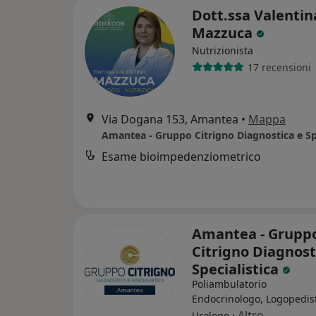
Dott.ssa Valentin
Mazzuca
Nutrizionista
17 recensioni
Via Dogana 153, Amantea
•
Mappa
Esame bioimpedenziometrico
Amantea - Grupp
Citrigno Diagnost
Specialistica
Poliambulatorio
Endocrinologo, Logopedis
·
Altro
Urologo