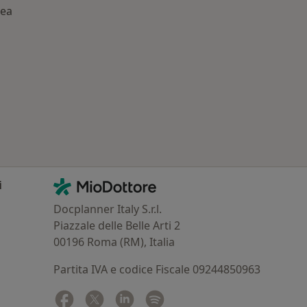
tea
: Patologie correlate a Amantea
Contatti
MioDottore - Homepage
i
Docplanner Italy S.r.l.
Piazzale delle Belle Arti 2
00196 Roma (RM), Italia
Partita IVA e codice Fiscale 09244850963
Facebook
si apre in una nuova scheda
Twitter
si apre in una nuova scheda
Linkedin
si apre in una nuova scheda
Spotify
si apre in una nuova sched