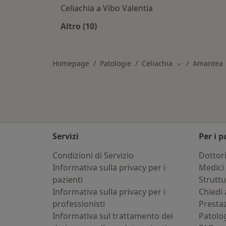
Celiachia a Vibo Valentia
Altro (10)
Altro nella categoria: Città vicino 
Homepage
Patologie
Celiachia
Amantea
Cambia città
Servizi
Per i p
Condizioni di Servizio
Dottor
Informativa sulla privacy per i
Medici 
pazienti
Strutt
Informativa sulla privacy per i
Chiedi 
professionisti
Presta
Informativa sul trattamento dei
Patolo