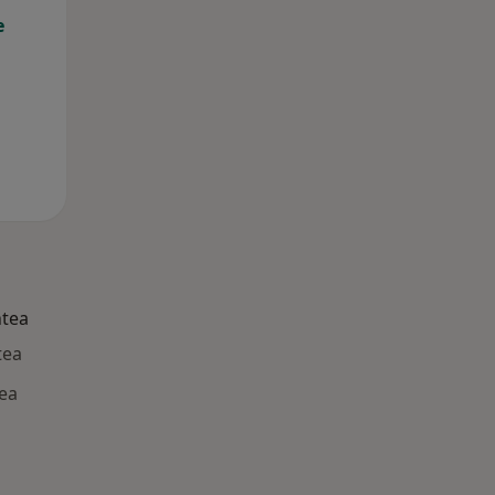
e
ntea
tea
ea