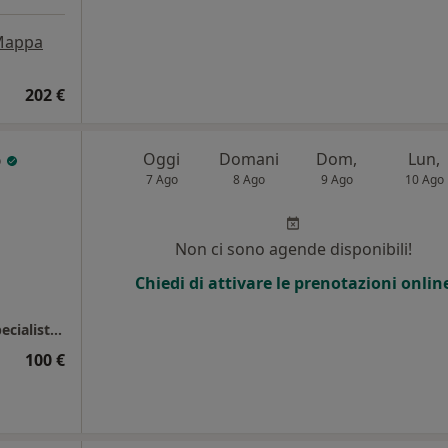
Mappa
202 €
o
Oggi
Domani
Dom,
Lun,
7 Ago
8 Ago
9 Ago
10 Ago
Non ci sono agende disponibili!
Chiedi di attivare le prenotazioni onlin
Amantea - Gruppo Citrigno Diagnostica e Specialistica
100 €