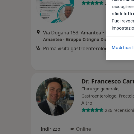
207 recension
raccogliere 
rifiuti tutt
Puoi revoca
impostazion
Via Dogana 153, Amantea
•
Mappa
Modifica 
Prima visita gastroenterologica
Dr. Francesco Ca
Chirurgo generale,
Gastroenterologo, Proctol
Altro
286 recension
Indirizzo
Online