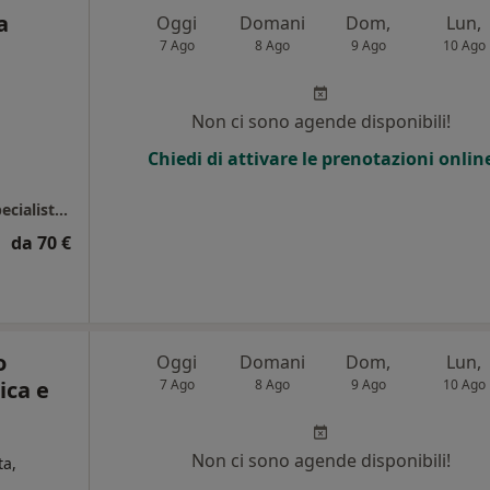
a
Oggi
Domani
Dom,
Lun,
7 Ago
8 Ago
9 Ago
10 Ago
Non ci sono agende disponibili!
Chiedi di attivare le prenotazioni onlin
Amantea - Gruppo Citrigno Diagnostica e Specialistica
da 70 €
o
Oggi
Domani
Dom,
Lun,
ica e
7 Ago
8 Ago
9 Ago
10 Ago
Non ci sono agende disponibili!
ta,