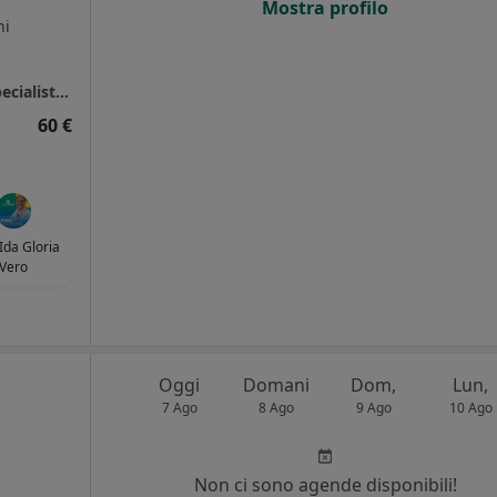
Mostra profilo
ni
Amantea - Gruppo Citrigno Diagnostica e Specialistica
60 €
 Ida Gloria
Vero
Oggi
Domani
Dom,
Lun,
7 Ago
8 Ago
9 Ago
10 Ago
Non ci sono agende disponibili!