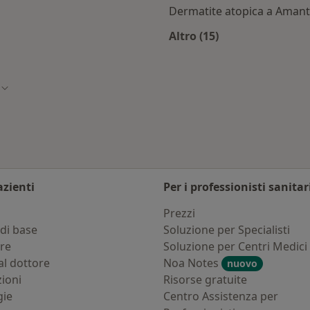
Dermatite atopica a Aman
Altro (15)
Amantea
Altro nella categoria
Cambia città
azienti
Per i professionisti sanitar
i
Prezzi
di base
Soluzione per Specialisti
ure
Soluzione per Centri Medici
al dottore
Noa Notes
nuovo
zioni
Risorse gratuite
gie
Centro Assistenza per