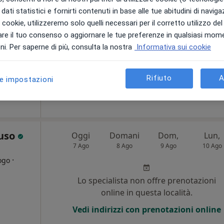
i
dati statistici e fornirti contenuti in base alle tue abitudini di navig
i i cookie, utilizzeremo solo quelli necessari per il corretto utilizzo de
Non ci sono agende disponibili!
re il tuo consenso o aggiornare le tue preferenze in qualsiasi mom
Chiedi di attivare le prenotazioni onlin
i. Per saperne di più, consulta la nostra
Informativa sui cookie
Amantea - Gruppo Citrigno Diagnostica e Specialistica
Rifiuto
A
le impostazioni
120 €
ruso
Oggi
Domani
Dom,
Lun,
7 Ago
8 Ago
9 Ago
10 Ago
·
ogo
Lo specialista non offre prenotazioni
i
online in questa località.
Vedi indirizzi con prenotazioni online