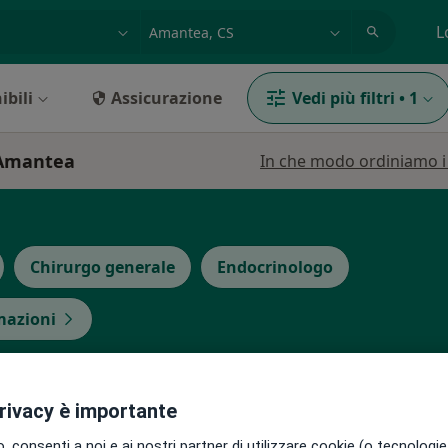
azione, medico, struttura
es: Roma
L
ibili
Assicurazione
Vedi più filtri
•
1
a Amantea
In che modo ordiniamo i r
Chirurgo generale
Endocrinologo
rmazioni
e
Oggi
Domani
Dom,
Lun,
privacy è importante
7 Ago
8 Ago
9 Ago
10 Ago
 consenti a noi e ai nostri partner di utilizzare cookie (o tecnologie 