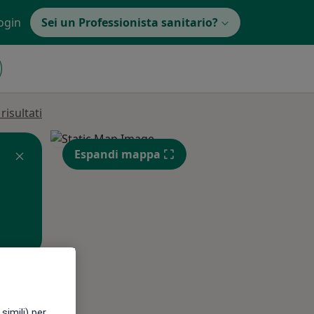
ogin
Sei un Professionista sanitario?
isultati
Espandi mappa
Mar,
Mer,
Gio,
11 Ago
12 Ago
13 Ago
simili) per