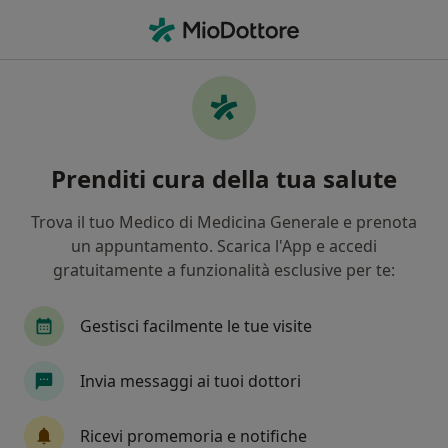
Men
Carie Dentaria • Parma, PR
Filters
• 1
Assicurazione
Map
Specialisti in trattamento Carie dentaria a
Prenditi cura della tua salute
Parma
In che modo ordiniamo i risultati
Trova il tuo Medico di Medicina Generale e prenota
un appuntamento. Scarica l'App e accedi
gratuitamente a funzionalità esclusive per te:
Che specializzazione stai cercando?
Dentista
Ortodontista
Igienista dentale
Gestisci facilmente le tue visite
Invia messaggi ai tuoi dottori
Ricevi promemoria e notifiche