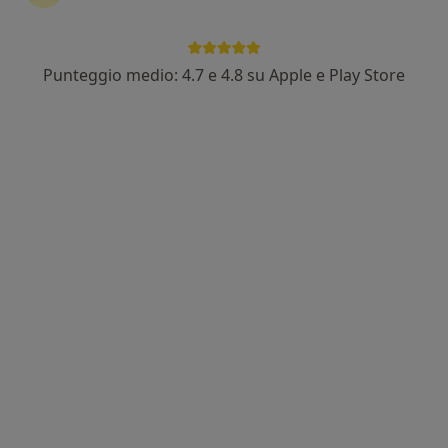
Punteggio medio: 4.7 e 4.8 su Apple e Play Store
Dott. Nicola Cerati
·
Altro
Dentista
83 recensioni
Strada dell'Università 3, Parma
•
Mappa
Studio dentistico Cerati
Prima visita dentistica
Prestazione gratuita
Questo dottore non ha ancora attivato le prenotazioni online presso questo indirizzo.
Chiedi di attivare le prenotazioni online