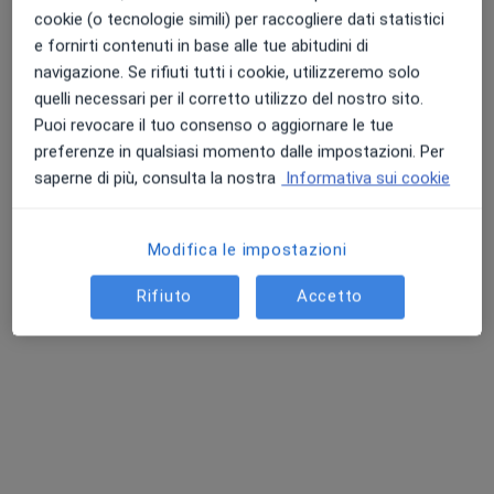
cookie (o tecnologie simili) per raccogliere dati statistici
e fornirti contenuti in base alle tue abitudini di
navigazione. Se rifiuti tutti i cookie, utilizzeremo solo
Dott.ssa Sonia Garbi
quelli necessari per il corretto utilizzo del nostro sito.
·
Altro
Puoi revocare il tuo consenso o aggiornare le tue
Dentista
preferenze in qualsiasi momento dalle impostazioni. Per
9 recensioni
saperne di più, consulta la nostra
Informativa sui cookie
Indirizzo 1
Indirizzo 2
Indirizzo 3
Modifica le impostazioni
Piazza Arturo Balestrieri, 9/A 9/A, Parma
•
Mappa
Rifiuto
Accetto
Centri Odontoiatrici Akos
Prima visita odontoiatrica
Prezzo non disponibile
Questo dottore non ha ancora attivato le prenotazioni online presso questo indirizzo.
Chiedi di attivare le prenotazioni online