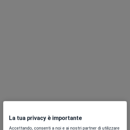
Dott. Ruben Francesco Gallo
·
Altro
Dentista
32 recensioni
Largo Otto Marzo 11, Parma
•
Mappa
Studio odontoiatrico associato Dott. Mori Fabio e Dott. Borgna Federico
Visita dentistica
Prestazione gratuita
Questo dottore non ha ancora attivato le prenotazioni online presso questo indirizzo.
Chiedi di attivare le prenotazioni online
La tua privacy è importante
Accettando, consenti a noi e ai nostri partner di utilizzare