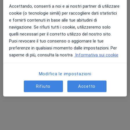
Accettando, consenti a noi e ai nostri partner di utilizzare
cookie (o tecnologie simili) per raccogliere dati statistici
e fornirti contenuti in base alle tue abitudini di
navigazione. Se rifiuti tutti i cookie, utilizzeremo solo
quelli necessari per il corretto utilizzo del nostro sito.
Dott.ssa Francesca Fontanesi
Puoi revocare il tuo consenso o aggiornare le tue
Ginecologa
preferenze in qualsiasi momento dalle impostazioni. Per
176 recensioni
saperne di più, consulta la nostra
Informativa sui cookie
Via Stazione 50, 41049, Sassuolo
•
Mappa
Medical Poliambulatori
Modifica le impostazioni
Visita ginecologica
125 €
Questo dottore non ha ancora attivato le prenotazioni online presso questo indirizzo.
Rifiuto
Accetto
Chiedi di attivare le prenotazioni online