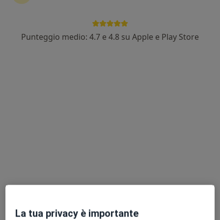
Punteggio medio: 4.7 e 4.8 su Apple e Play Store
Pagamenti online
Dott.ssa Blerta Sulce
·
Altro
Ginecologa
110 recensioni
Via Stazione 50, 41049, Sassuolo
•
Mappa
Medical Poliambulatori
Certificato di gravidanza
130 €
Questo dottore non ha ancora attivato le prenotazioni online presso questo indirizzo.
Chiedi di attivare le prenotazioni online
La tua privacy è importante