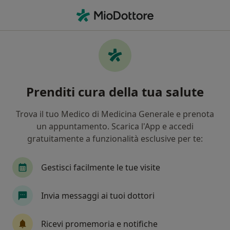
Men
Candidosi • Sassuolo, MO
Filters
• 1
Assicurazione
Map
Specialisti in trattamento Candidosi a
Prenditi cura della tua salute
Sassuolo
In che modo ordiniamo i risultati
Trova il tuo Medico di Medicina Generale e prenota
un appuntamento. Scarica l'App e accedi
gratuitamente a funzionalità esclusive per te:
Che specializzazione stai cercando?
Ginecologo
Neurologo
Ostetrica
Ses
Gestisci facilmente le tue visite
Invia messaggi ai tuoi dottori
Ricevi promemoria e notifiche