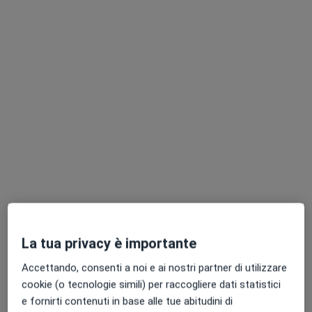
Via Romea Sud 363, Ravenna
•
Mappa
Centro di Psicologia
Colloquio di coppia
90 €
Questo dottore non ha ancora attivato le prenotazioni online presso questo indirizzo.
Chiedi di attivare le prenotazioni online
La tua privacy è importante
Dott.ssa Silvia Menghi
Accettando, consenti a noi e ai nostri partner di utilizzare
·
Altro
Psicologa, Psicoterapeuta
cookie (o tecnologie simili) per raccogliere dati statistici
16 recensioni
e fornirti contenuti in base alle tue abitudini di