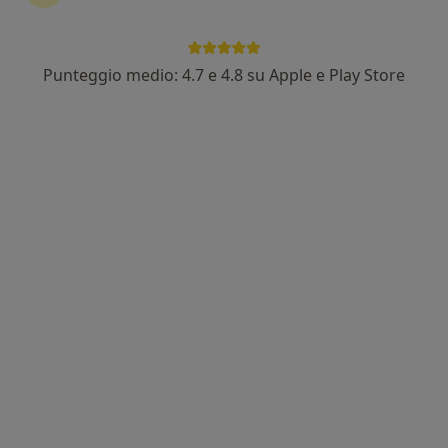
Punteggio medio: 4.7 e 4.8 su Apple e Play Store
Dott.ssa Erika Cuomo
·
Altro
Psicologa, Psicologa clinica, Sessuologa
136 recensioni
Indirizzo
Online
Piazza Caduti sul Lavoro 9, Ravenna
•
Mappa
Poliambulatorio Medico Privato Osteolab
Colloquio psicologico
75 €