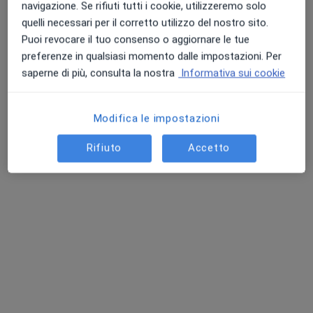
navigazione. Se rifiuti tutti i cookie, utilizzeremo solo
Indirizzo 1
Indirizzo 2
Online
quelli necessari per il corretto utilizzo del nostro sito.
Puoi revocare il tuo consenso o aggiornare le tue
preferenze in qualsiasi momento dalle impostazioni. Per
Via Arcobologna 108, Ravenna
•
Mappa
saperne di più, consulta la nostra
Informativa sui cookie
Studio di psicoterapia dott.ssa Silvia Menghi
Psicoterapia individuale
50 €
Modifica le impostazioni
Questo dottore non ha ancora attivato le prenotazioni online presso questo indirizzo.
Rifiuto
Accetto
Chiedi di attivare le prenotazioni online
Dott.ssa Alice Biagetti