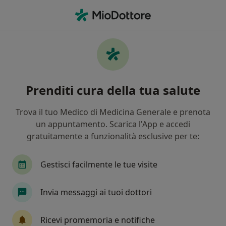
Men
Bulimia • Ravenna, RA
Filters
• 1
Assicurazione
Map
Specialisti in trattamento Bulimia a
Prenditi cura della tua salute
Ravenna
In che modo ordiniamo i risultati
Trova il tuo Medico di Medicina Generale e prenota
un appuntamento. Scarica l'App e accedi
gratuitamente a funzionalità esclusive per te:
Che specializzazione stai cercando?
Psicologo
Psicoterapeuta
Gestisci facilmente le tue visite
Psicologo clinico
Nutrizionista
Invia messaggi ai tuoi dottori
Dietista
Visualizza altre informazioni
Ricevi promemoria e notifiche