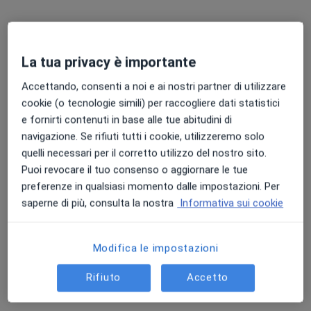
La tua privacy è importante
Dott. Michele Vitacca
·
Altro
Pneumologo, Anestesista
Accettando, consenti a noi e ai nostri partner di utilizzare
1 recensione
cookie (o tecnologie simili) per raccogliere dati statistici
e fornirti contenuti in base alle tue abitudini di
Via Giuseppe Mazzini 129, Lumezzane
•
Mappa
navigazione. Se rifiuti tutti i cookie, utilizzeremo solo
Istituti Clinici Scientifici Maugeri
quelli necessari per il corretto utilizzo del nostro sito.
Prima visita pneumologica
160 €
Puoi revocare il tuo consenso o aggiornare le tue
Questo dottore non ha ancora attivato le prenotazioni online presso questo indirizzo.
preferenze in qualsiasi momento dalle impostazioni. Per
saperne di più, consulta la nostra
Informativa sui cookie
Chiedi di attivare le prenotazioni online
Modifica le impostazioni
Rifiuto
Accetto