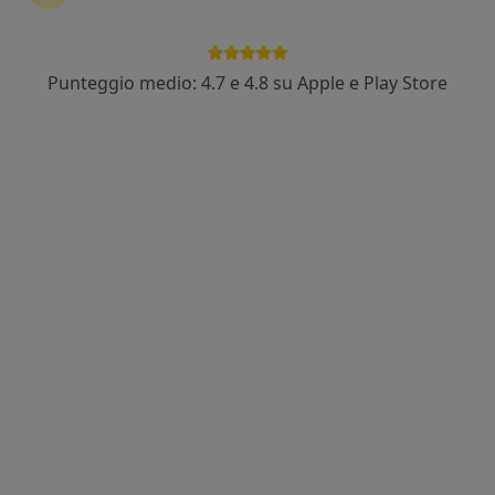
Punteggio medio: 4.7 e 4.8 su Apple e Play Store
Dott. Domenico Fiorenza
·
Altro
Pneumologo
4 recensioni
Via Giuseppe Mazzini 129, Lumezzane
•
Mappa
Istituti Clinici Scientifici Maugeri
Prima visita pneumologica
110 €
Questo dottore non ha ancora attivato le prenotazioni online presso questo indirizzo.
Chiedi di attivare le prenotazioni online