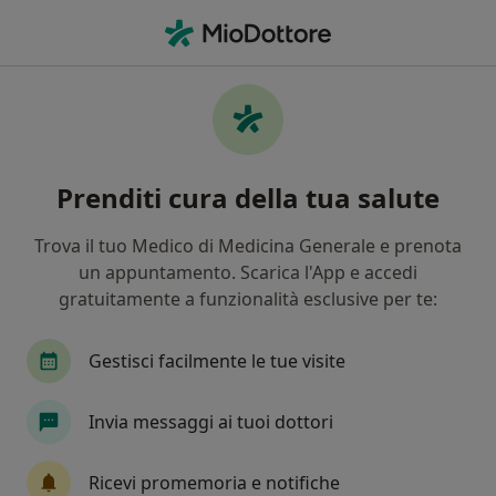
Men
Bruciore • Lumezzane, BS
Filters
• 1
Mappa
Specialisti in trattamento bruciore a
Prenditi cura della tua salute
Lumezzane
In che modo ordiniamo i risultati
Trova il tuo Medico di Medicina Generale e prenota
un appuntamento. Scarica l'App e accedi
gratuitamente a funzionalità esclusive per te:
Che specializzazione stai cercando?
Pneumologo
Internista
Endocrinologo
Gestisci facilmente le tue visite
Invia messaggi ai tuoi dottori
Ricevi promemoria e notifiche