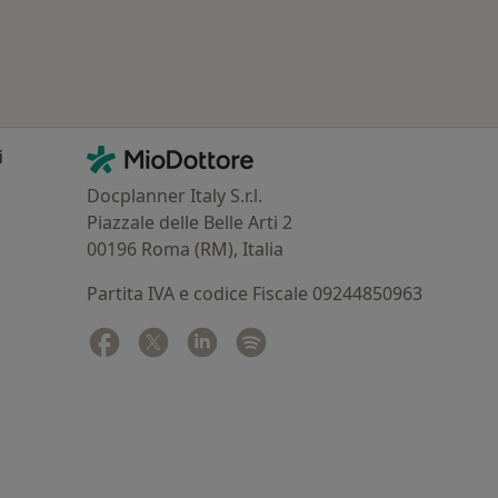
Contatti
MioDottore - Homepage
i
Docplanner Italy S.r.l.
Piazzale delle Belle Arti 2
00196 Roma (RM), Italia
Partita IVA e codice Fiscale 09244850963
Facebook
si apre in una nuova scheda
Twitter
si apre in una nuova scheda
Linkedin
si apre in una nuova scheda
Spotify
si apre in una nuova sched