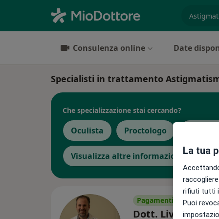
es. prest
Consulenza online
Date dispon
Specialisti in trattamento Astigmatis
Che specializzazione stai cercando?
Oculista
Proctologo
Logoped
La tua 
Visualizza altre informazioni
Accettando,
raccogliere 
rifiuti tutt
Pagamenti online
Puoi revoca
Dott. Livio Paglia
impostazion