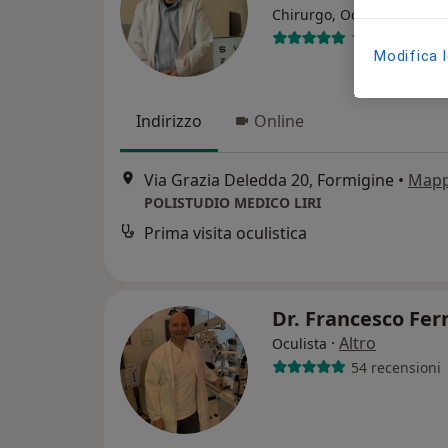
·
Altro
Chirurgo, Oculista
193 recension
Modifica 
Indirizzo
Online
Via Grazia Deledda 20, Formigine
•
Map
POLISTUDIO MEDICO LIRI
Prima visita oculistica
Dr. Francesco Fer
·
Altro
Oculista
54 recensioni