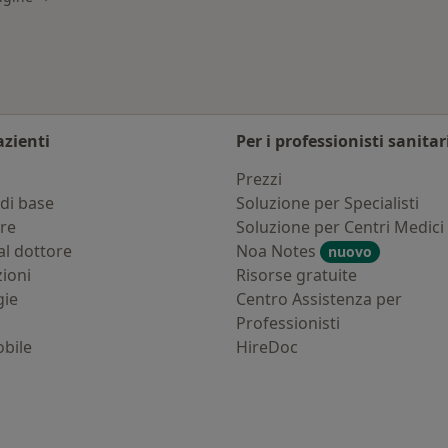
azienti
Per i professionisti sanitar
i
Prezzi
di base
Soluzione per Specialisti
ure
Soluzione per Centri Medici
al dottore
Noa Notes
nuovo
zioni
Risorse gratuite
gie
Centro Assistenza per
Professionisti
bile
HireDoc