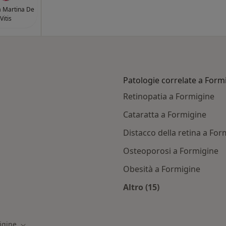
a Martina De
Vitis
Patologie correlate a Form
Retinopatia a Formigine
Cataratta a Formigine
Distacco della retina a For
Osteoporosi a Formigine
Obesità a Formigine
Altro (15)
ormigine
Altro nella categoria
igine
ttà
Cambia città