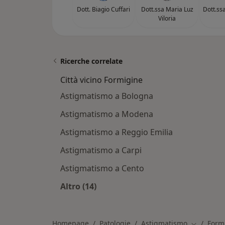
Dott. Biagio Cuffari
Dott.ssa Maria Luz
Dott.ss
Viloria
Ricerche correlate
Città vicino Formigine
Astigmatismo a Bologna
Astigmatismo a Modena
Astigmatismo a Reggio Emilia
Astigmatismo a Carpi
Astigmatismo a Cento
Altro (14)
Altro nella categoria: Città vicino F
Homepage
Patologie
Astigmatismo
Form
Cambia ci