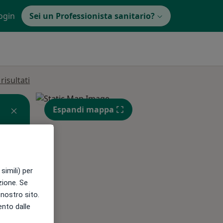
ogin
Sei un Professionista sanitario?
isultati
Espandi mappa
simili) per
azione. Se
l nostro sito.
Gio,
Ven,
Sab,
ento dalle
13 Ago
14 Ago
15 Ago