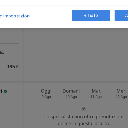
i
Non ci sono agende disponibili!
Rifiuto
A
le impostazioni
Chiedi di attivare le prenotazioni onlin
pa
135 €
ri
Oggi
Domani
Mar,
Mer,
9 Ago
10 Ago
11 Ago
12 Ago
Lo specialista non offre prenotazioni
online in questa località.