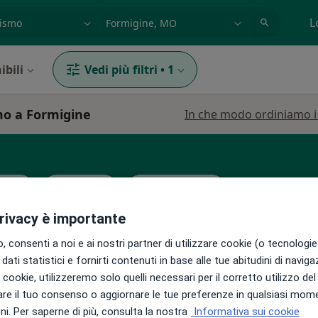
azione, medico, struttura
es: Roma
L
ibili
Vedi più filtri
•
1
mo a Formigine
In che modo ordiniamo i r
ista
Psicologo
Fisioterapista
privacy è importante
 consenti a noi e ai nostri partner di utilizzare cookie (o tecnologie 
dati statistici e fornirti contenuti in base alle tue abitudini di navig
i i cookie, utilizzeremo solo quelli necessari per il corretto utilizzo de
Oggi
Domani
Mar,
Mer,
re il tuo consenso o aggiornare le tue preferenze in qualsiasi mom
9 Ago
10 Ago
11 Ago
12 Ago
ni
i. Per saperne di più, consulta la nostra
Informativa sui cookie