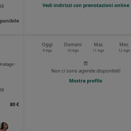
pa
Vedi indirizzi con prenotazioni online
ponibile
Oggi
Domani
Mar,
Mer,
9 Ago
10 Ago
11 Ago
12 Ago
·
Urologo
Non ci sono agende disponibili!
Mostra profilo
pa
80 €