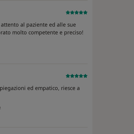
attento al paziente ed alle sue
rato molto competente e preciso!
one dell'utente F.R.
spiegazioni ed empatico, riesce a
ione dell'utente Pamela
o