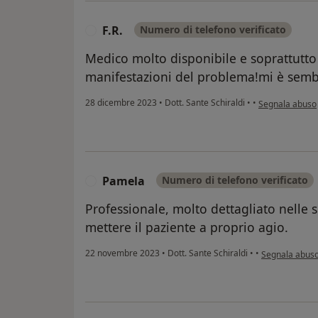
F.R.
Numero di telefono verificato
F
Medico molto disponibile e soprattutto 
manifestazioni del problema!mi è semb
secondo l'opini
28 dicembre 2023
•
Dott. Sante Schiraldi
•
•
Segnala abuso
Pamela
Numero di telefono verificato
P
Professionale, molto dettagliato nelle 
mettere il paziente a proprio agio.
secondo l'opin
22 novembre 2023
•
Dott. Sante Schiraldi
•
•
Segnala abus