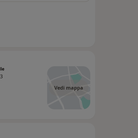
lle
23
Vedi mappa