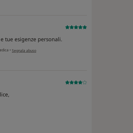
le tue esigenze personali.
secondo l'opinione dell'utente A G
pedica
•
Segnala abuso
ice,
ne dell'utente ML