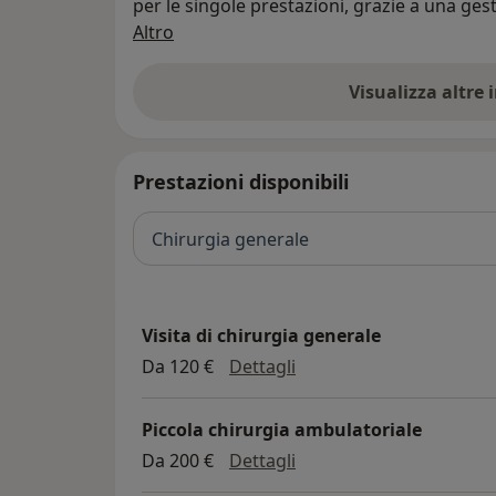
per le singole prestazioni, grazie a una ges
Chi siamo
richieste.
Altro
Tutto è iniziato nel febbraio 2010, con la p
sul territorio anche con le sedi di Gioia del
Visualizza altre
(sede dedicata ad attività di analisi di labora
Prestazioni disponibili
Chirurgia generale
Visita di chirurgia generale
visita di chirurgia gener
Da 120 €
Dettagli
Piccola chirurgia ambulatoriale
piccola chirurgia ambul
Da 200 €
Dettagli