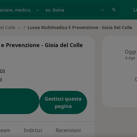
azione, medico, struttura
es: Roma
L
el Colle
Lucea Multimedica E Prevenzione - Gioia Del Colle
à
Cambia città
 Prevenzione - Gioia del Colle
Oggi
6 Ago
zzo
i
Gestisci questa
pagina
 team
Indirizzi
Recensioni