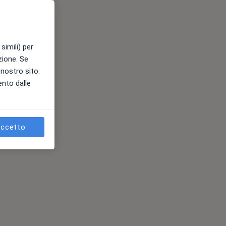
simili) per
azione. Se
l nostro sito.
ento dalle
ccetto