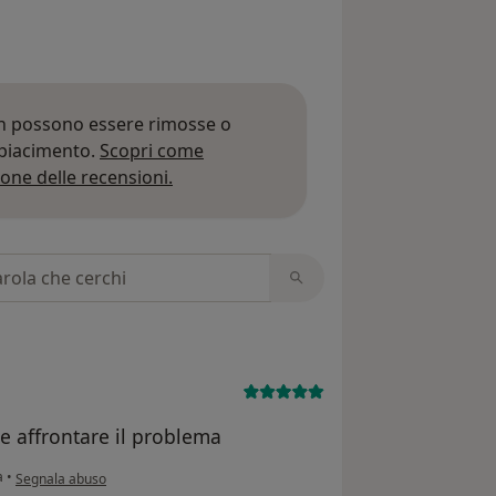
on possono essere rimosse o
 piacimento.
Scopri come
Per saperne di più sulle opinioni
one delle recensioni.
 recensioni
e affrontare il problema
secondo l'opinione dell'utente G.P.
a
•
Segnala abuso