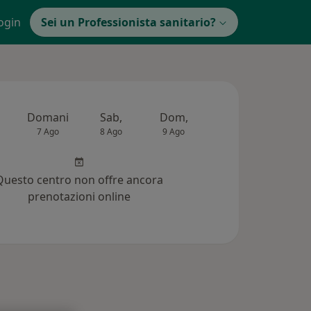
ogin
Sei un Professionista sanitario?
Domani
Sab,
Dom,
Lun,
Mar,
7 Ago
8 Ago
9 Ago
10 Ago
11 Ag
Questo centro non offre ancora
prenotazioni online