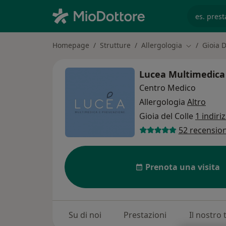
es. prest
Homepage
Strutture
Allergologia
Gioia D
Cambia citt
Lucea Multimedica e
Centro Medico
Allergologia
Altro
Gioia del Colle
1 indiri
52 recension
Prenota una visita
Su di noi
Prestazioni
Il nostro