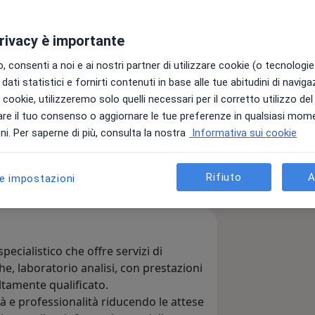
privacy è importante
 consenti a noi e ai nostri partner di utilizzare cookie (o tecnologie 
dati statistici e fornirti contenuti in base alle tue abitudini di navig
Ginecologo
Neurologo
i i cookie, utilizzeremo solo quelli necessari per il corretto utilizzo de
re il tuo consenso o aggiornare le tue preferenze in qualsiasi mom
ediatra
Psicologo
i. Per saperne di più, consulta la nostra
Informativa sui cookie
Rifiuto
A
Altre specializzazioni
le impostazioni
cialistico che offre servizi di
he, laboratorio analisi, con prestazioni
altamente qualificato.
ità e professionalità riducendo le attese