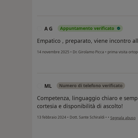
A G
Appuntamento verificato
A
Empatico , preparato, viene incontro al
14 novembre 2025
•
Dr. Girolamo Picca
•
prima visita orto
ML
Numero di telefono verificato
M
Competenza, linguaggio chiaro e sempl
cortesia e disponibilità di ascolto!
secondo l'opinio
13 febbraio 2024
•
Dott. Sante Schiraldi
•
•
Segnala abuso