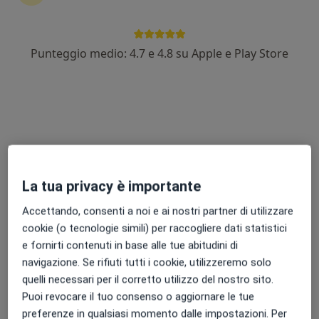
Punteggio medio: 4.7 e 4.8 su Apple e Play Store
Dr. Luca Faraci
·
Altro
Proctologo, Chirurgo generale
222 recensioni
Via dello Stadio, 1, Monterotondo
•
Mappa
Laboratorio Clinico Nomentano
Questo dottore non ha ancora attivato le prenotazioni online presso questo indirizzo.
La tua privacy è importante
Chiedi di attivare le prenotazioni online
Accettando, consenti a noi e ai nostri partner di utilizzare
cookie (o tecnologie simili) per raccogliere dati statistici
e fornirti contenuti in base alle tue abitudini di
navigazione. Se rifiuti tutti i cookie, utilizzeremo solo
quelli necessari per il corretto utilizzo del nostro sito.
Puoi revocare il tuo consenso o aggiornare le tue
preferenze in qualsiasi momento dalle impostazioni. Per