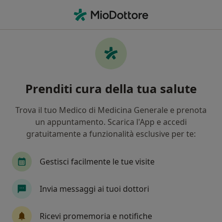
Men
Ascesso • Monterotondo, RM
Filters
• 1
Assicurazione
Map
Specialisti in trattamento Ascesso a
Prenditi cura della tua salute
Monterotondo
In che modo ordiniamo i risultati
Trova il tuo Medico di Medicina Generale e prenota
un appuntamento. Scarica l'App e accedi
gratuitamente a funzionalità esclusive per te:
Che specializzazione stai cercando?
Proctologo
Chirurgo generale
Gastroente
Gestisci facilmente le tue visite
Invia messaggi ai tuoi dottori
Ricevi promemoria e notifiche