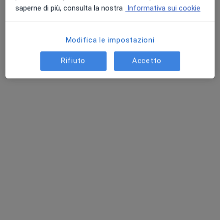
saperne di più, consulta la nostra
Informativa sui cookie
Dott. Massimo Caporossi
Modifica le impostazioni
·
Altro
Proctologo, Chirurgo generale
225 recensioni
Rifiuto
Accetto
Indirizzo
Online
Via Tiberina 173, Roma
•
Mappa
Casa di Cura Privata Santa Maria di Leuca
Prima visita di chirurgia generale
150 €
Questo dottore non ha ancora attivato le prenotazioni online presso questo indirizzo.
Chiedi di attivare le prenotazioni online