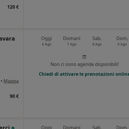
120 €
Favara
Oggi
Domani
Sab,
Dom,
6 Ago
7 Ago
8 Ago
9 Ago
Non ci sono agende disponibili!
Chiedi di attivare le prenotazioni onlin
•
Mappa
90 €
erci
Oggi
Domani
Sab,
Dom,