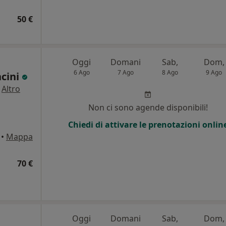
50 €
Oggi
Domani
Sab,
Dom,
6 Ago
7 Ago
8 Ago
9 Ago
cini
·
Altro
Non ci sono agende disponibili!
Chiedi di attivare le prenotazioni onlin
•
Mappa
70 €
Oggi
Domani
Sab,
Dom,