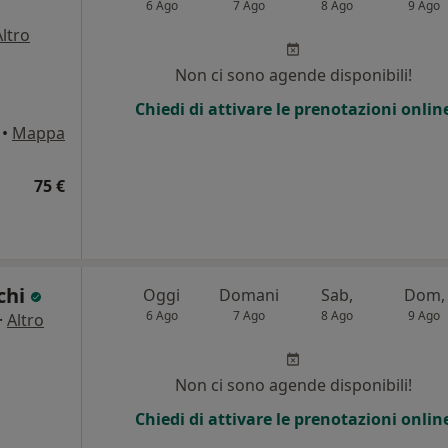
6 Ago
7 Ago
8 Ago
9 Ago
Altro
i
Non ci sono agende disponibili!
Chiedi di attivare le prenotazioni onlin
•
Mappa
75 €
chi
Oggi
Domani
Sab,
Dom,
6 Ago
7 Ago
8 Ago
9 Ago
·
Altro
i
Non ci sono agende disponibili!
Chiedi di attivare le prenotazioni onlin