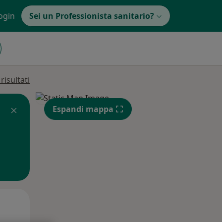
ogin
Sei un Professionista sanitario?
isultati
Espandi mappa
Lun,
Mar,
Mer,
10 Ago
11 Ago
12 Ago