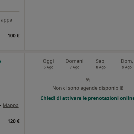
appa
100 €
Oggi
Domani
Sab,
Dom,
6 Ago
7 Ago
8 Ago
9 Ago
i
Non ci sono agende disponibili!
Chiedi di attivare le prenotazioni onlin
•
Mappa
120 €