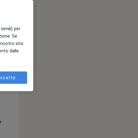
e
simili) per
azione. Se
l nostro sito.
ento dalle
ccetto
Lun,
Mar,
Mer,
10 Ago
11 Ago
12 Ago
e