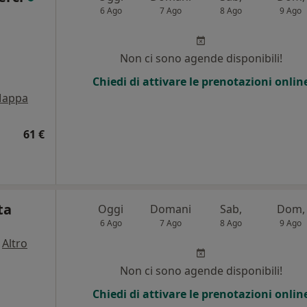
6 Ago
7 Ago
8 Ago
9 Ago
i
Non ci sono agende disponibili!
Chiedi di attivare le prenotazioni onlin
appa
61 €
ta
Oggi
Domani
Sab,
Dom,
6 Ago
7 Ago
8 Ago
9 Ago
·
Altro
i
Non ci sono agende disponibili!
Chiedi di attivare le prenotazioni onlin