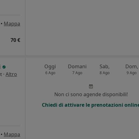
•
Mappa
70 €
i
Oggi
Domani
Sab,
Dom,
6 Ago
7 Ago
8 Ago
9 Ago
·
Altro
t
Non ci sono agende disponibili!
Chiedi di attivare le prenotazioni onlin
•
Mappa