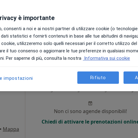
Non ci sono agende disponibili!
privacy è importante
Chiedi di attivare le prenotazioni onlin
 consenti a noi e ai nostri partner di utilizzare cookie (o tecnologie 
•
Mappa
dati statistici e fornirti contenuti in base alle tue abitudini di navig
i i cookie, utilizzeremo solo quelli necessari per il corretto utilizzo de
35 €
re il tuo consenso o aggiornare le tue preferenze in qualsiasi mom
i. Per saperne di più, consulta la nostra
Informativa sui cookie
Rifiuto
A
le impostazioni
ebo
Oggi
Domani
Sab,
Dom,
6 Ago
7 Ago
8 Ago
9 Ago
i
Non ci sono agende disponibili!
Chiedi di attivare le prenotazioni onlin
•
Mappa