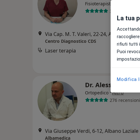
Fisioterapista
35 recensioni
La tua 
Accettando,
Via Cap. M. T. Valeri, 22-24, Albano Laziale
raccogliere 
Centro Diagnostico CDS
rifiuti tutt
Laser terapia
Puoi revoca
impostazion
Modifica 
Dr. Alessandro F
·
Altro
Ortopedico
276 recension
Via Giuseppe Verdi, 6-12, Albano Laziale
Albamedica