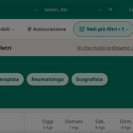
azione, medico, struttura
es: Roma
L
ibili
Assicurazione
Vedi più filtri
•
1
letri
In che modo ordiniamo i r
terapista
Reumatologo
Ecografista
Oggi
Domani
Sab,
Dom,
6 Ago
7 Ago
8 Ago
9 Ago