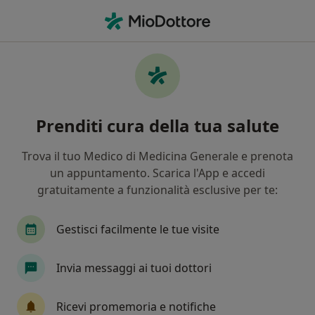
Men
Artrite • Sassari, SS
Filters
• 1
Assicurazione
Map
Specialisti in trattamento Artrite a Sassari
Prenditi cura della tua salute
In che modo ordiniamo i risultati
Trova il tuo Medico di Medicina Generale e prenota
un appuntamento. Scarica l'App e accedi
Che specializzazione stai cercando?
gratuitamente a funzionalità esclusive per te:
Ortopedico
Ecografista
Nutrizionista
Gestisci facilmente le tue visite
Invia messaggi ai tuoi dottori
Ricevi promemoria e notifiche