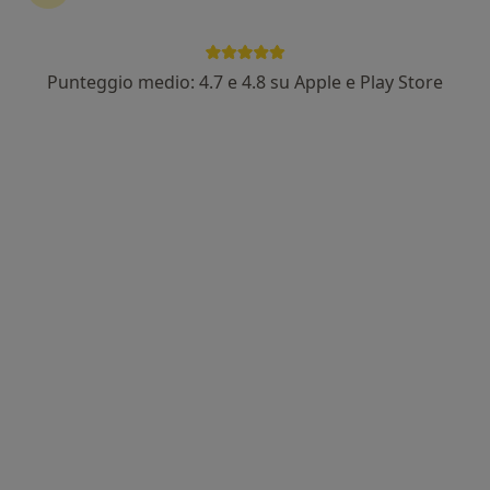
Punteggio medio: 4.7 e 4.8 su Apple e Play Store
Pagamenti online
Dott.ssa Valentina Arru
·
Altro
Fisioterapista, Chiropratica, Covid test
438 recensioni
Via Verona, 23, Sassari
•
Mappa
Myfisio Studio Fisioterapico Multidisciplinare
Bendaggio Funzionale
30 €
Questo dottore non ha ancora attivato le prenotazioni online presso questo indirizzo.
Chiedi di attivare le prenotazioni online