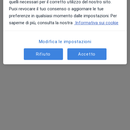
quelli necessari per il corretto utilizzo del nostro sito.
Puoi revocare il tuo consenso o aggiornare le tue
Chiedi di attivare le prenotazioni online
preferenze in qualsiasi momento dalle impostazioni. Per
saperne di più, consulta la nostra
Informativa sui cookie
Modifica le impostazioni
Rifiuto
Accetto
Dott. Pierpaolo Porqueddu
·
Altro
Ortopedico
235 recensioni
Via Prunizzedda 63 scala G, Sassari
•
Mappa
FISIOMED - scala G
Prima visita ortopedica
120 €
Questo dottore non ha ancora attivato le prenotazioni online presso questo indirizzo.