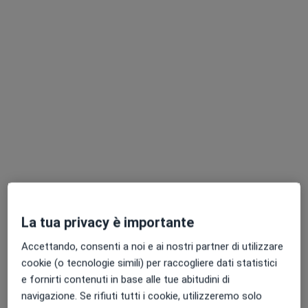
Dott. Tomaso Marteddu
·
Altro
Radiologo, Senologo, Nutrizionista
582 recensioni
Indirizzo
Online
La tua privacy è importante
Via Rizzeddu, 17, Sassari
•
Mappa
Accettando, consenti a noi e ai nostri partner di utilizzare
Studio Ecografico Dr. Tomaso Marteddu
cookie (o tecnologie simili) per raccogliere dati statistici
Ecografia
da 80 €
e fornirti contenuti in base alle tue abitudini di
navigazione. Se rifiuti tutti i cookie, utilizzeremo solo
Questo dottore non ha ancora attivato le prenotazioni online presso questo indirizzo.