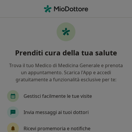
Men
Ortopedico • Fiorenzuola d Arda, PC
Filters
Mappa
Ortopedici a Fiorenzuola d'Arda. Prenota
Prenditi cura della tua salute
online la tua visita
In che modo ordiniamo i risultati
Trova il tuo Medico di Medicina Generale e prenota
un appuntamento. Scarica l'App e accedi
gratuitamente a funzionalità esclusive per te:
Gestisci facilmente le tue visite
Invia messaggi ai tuoi dottori
Dr. Aldo Ampollini
Ricevi promemoria e notifiche
·
Altro
Ortopedico, Chirurgo