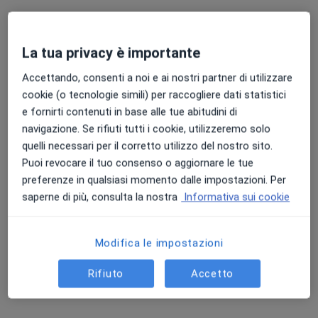
La tua privacy è importante
Accettando, consenti a noi e ai nostri partner di utilizzare
cookie (o tecnologie simili) per raccogliere dati statistici
e fornirti contenuti in base alle tue abitudini di
navigazione. Se rifiuti tutti i cookie, utilizzeremo solo
quelli necessari per il corretto utilizzo del nostro sito.
Dr. Mario Borroni
Puoi revocare il tuo consenso o aggiornare le tue
·
Altro
Ortopedico
preferenze in qualsiasi momento dalle impostazioni. Per
49 recensioni
saperne di più, consulta la nostra
Informativa sui cookie
Indirizzo
Online
Modifica le impostazioni
Via Zanebaldo Gocciadoro, 12, Cortemaggiore
•
Mappa
Rifiuto
Accetto
SOLUZIONE SALUTE
Visita ortopedica di controllo
100 €