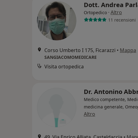
Dott. Andrea Par
·
Altro
Ortopedico
11 recensioni
Corso Umberto I 175, Ficarazzi
•
Mappa
SANGIACOMOMEDICARE
Visita ortopedica
Dr. Antonino Abb
Medico competente, Medi
medicina generale, Omeo
Altro
49, Via Enrico Alliata, Casteldaccia
•
Map