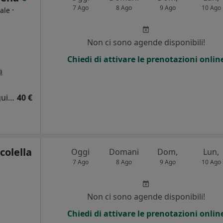
7 Ago
8 Ago
9 Ago
10 Ago
·
ale
Non ci sono agende disponibili!
Chiedi di attivare le prenotazioni onlin
a
Certificato anamnestico per patente di guida
40 €
colella
Oggi
Domani
Dom,
Lun,
7 Ago
8 Ago
9 Ago
10 Ago
Non ci sono agende disponibili!
Chiedi di attivare le prenotazioni onlin