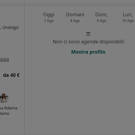
Oggi
Domani
Dom,
Lun,
7 Ago
8 Ago
9 Ago
10 Ago
, Urologo
Non ci sono agende disponibili!
i
Mostra profilo
ppa
da 40 €
sa Roberta
laimo