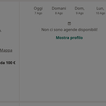
Oggi
Domani
Dom,
Lun,
7 Ago
8 Ago
9 Ago
10 Ago
Non ci sono agende disponibili!
,
Mostra profilo
i
Mappa
da 100 €