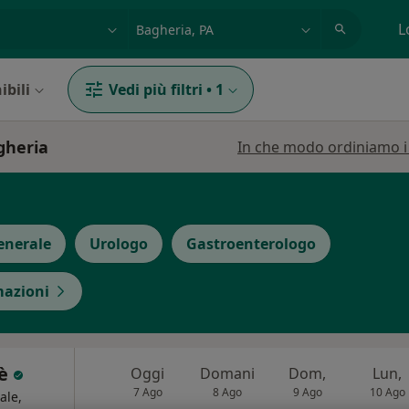
azione, medico, struttura
es: Roma
L
ibili
Vedi più filtri
•
1
agheria
In che modo ordiniamo i r
enerale
Urologo
Gastroenterologo
mazioni
rè
Oggi
Domani
Dom,
Lun,
7 Ago
8 Ago
9 Ago
10 Ago
ale,