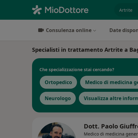
es. prest
Consulenza online
Date dispon
Specialisti in trattamento Artrite a B
Che specializzazione stai cercando?
Ortopedico
Medico di medicina g
Neurologo
Visualizza altre infor
Dott. Paolo Giuff
Medico di medicina gener