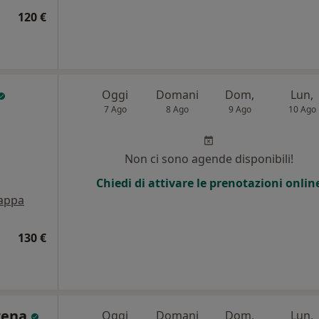
120 €
Oggi
Domani
Dom,
Lun,
7 Ago
8 Ago
9 Ago
10 Ago
i
Non ci sono agende disponibili!
Chiedi di attivare le prenotazioni onlin
appa
130 €
rena
Oggi
Domani
Dom,
Lun,