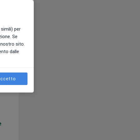
e
simili) per
azione. Se
l nostro sito.
ento dalle
ccetto
Mar,
Mer,
Gio,
11 Ago
12 Ago
13 Ago
e