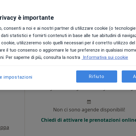
o
i
Non ci sono agende disponibili!
privacy è importante
Chiedi di attivare le prenotazioni onlin
 consenti a noi e ai nostri partner di utilizzare cookie (o tecnologie 
•
Mappa
dati statistici e fornirti contenuti in base alle tue abitudini di navig
i i cookie, utilizzeremo solo quelli necessari per il corretto utilizzo de
gratuita
re il tuo consenso o aggiornare le tue preferenze in qualsiasi mom
i. Per saperne di più, consulta la nostra
Informativa sui cookie
Rifiuto
A
le impostazioni
ue
Oggi
Domani
Dom,
Lun,
7 Ago
8 Ago
9 Ago
10 Ago
i
Non ci sono agende disponibili!
Chiedi di attivare le prenotazioni onlin
ppa