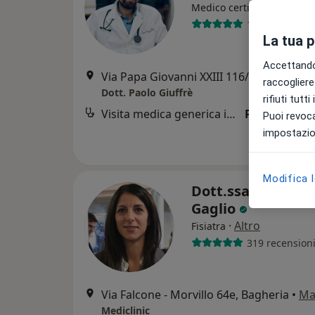
·
Altr
Medico certificatore
191 recension
La tua 
Accettando,
Via Papa Giovanni XXIII 116/B, Bagheria
raccogliere 
Dott. Paolo Giuffrè
rifiuti tutt
Visita medica generica in CONVENZIONE
Prestazione 
Puoi revoca
impostazion
Modifica 
Dott.ssa Dominiq
Gaglio
·
Altro
Fisiatra
319 recension
Via Falcone - Morvillo 64e, Bagheria
•
Ma
Mediclinic