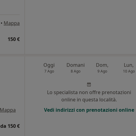
•
Mappa
150 €
Oggi
Domani
Dom,
Lun,
7 Ago
8 Ago
9 Ago
10 Ago
Lo specialista non offre prenotazioni
online in questa località.
Mappa
Vedi indirizzi con prenotazioni online
da 150 €