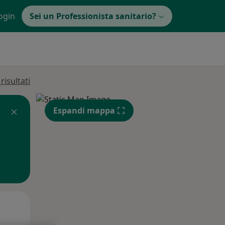
ogin
Sei un Professionista sanitario?
isultati
Espandi mappa
Mar,
Mer,
Gio,
11 Ago
12 Ago
13 Ago