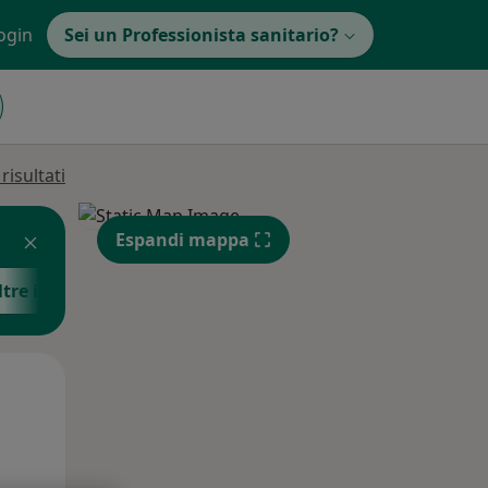
ogin
Sei un Professionista sanitario?
isultati
Espandi mappa
ltre informazioni
Lun,
Mar,
Mer,
10 Ago
11 Ago
12 Ago