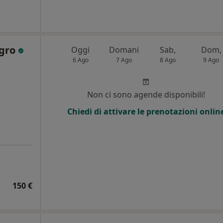
egro
Oggi
Domani
Sab,
Dom,
6 Ago
7 Ago
8 Ago
9 Ago
Non ci sono agende disponibili!
Chiedi di attivare le prenotazioni onlin
150 €