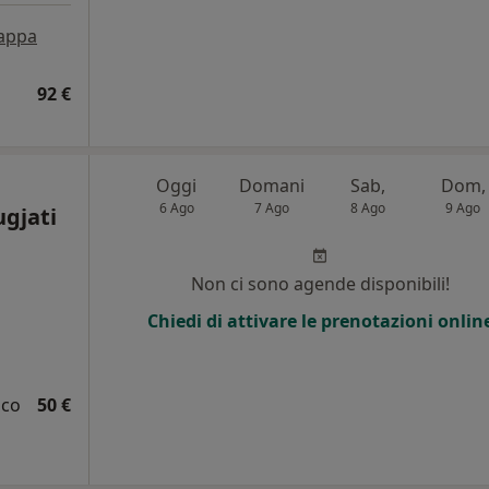
appa
92 €
Oggi
Domani
Sab,
Dom,
6 Ago
7 Ago
8 Ago
9 Ago
ugjati
Non ci sono agende disponibili!
Chiedi di attivare le prenotazioni onlin
ico
50 €