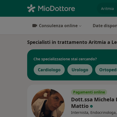
es. prest
Consulenza online
Date dispon
Specialisti in trattamento Aritmia a 
Che specializzazione stai cercando?
Cardiologo
Urologo
Ortoped
Pagamenti online
Dott.ssa Michela
Mattio
Internista, Endocrinologa,