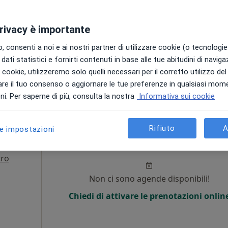
Chiedi di attivare le prenotazioni onlin
i
privacy è importante
 consenti a noi e ai nostri partner di utilizzare cookie (o tecnologie 
dati statistici e fornirti contenuti in base alle tue abitudini di navig
i i cookie, utilizzeremo solo quelli necessari per il corretto utilizzo de
Studio Specialistico De Mattio-Lucchini di Medicina Interna, Naturopatia e Medicina Integrata e Ozonoterapia
re il tuo consenso o aggiornare le tue preferenze in qualsiasi mom
i. Per saperne di più, consulta la nostra
Informativa sui cookie
180 €
Rifiuto
A
le impostazioni
rgetti
Oggi
Domani
Sab,
Dom,
6 Ago
7 Ago
8 Ago
9 Ago
tro
Non ci sono agende disponibili!
Chiedi di attivare le prenotazioni onlin