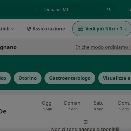
azione, medico, struttura
es: Roma
L
ibili
Assicurazione
Vedi più filtri
•
1
Legnano
In che modo ordiniamo i r
ico
Otorino
Gastroenterologo
Visualizza a
Oggi
Domani
Sab,
Dom,
6 Ago
7 Ago
8 Ago
9 Ago
 De
Non ci sono agende disponibili!