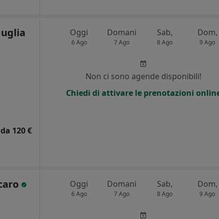
guglia
Oggi
Domani
Sab,
Dom,
6 Ago
7 Ago
8 Ago
9 Ago
i
Non ci sono agende disponibili!
Chiedi di attivare le prenotazioni onlin
da 120 €
ccaro
Oggi
Domani
Sab,
Dom,
6 Ago
7 Ago
8 Ago
9 Ago
i