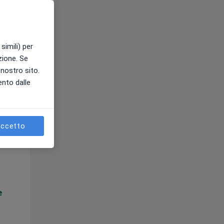
e
simili) per
azione. Se
l nostro sito.
ento dalle
ccetto
Lun,
Mar,
Mer,
10 Ago
11 Ago
12 Ago
e