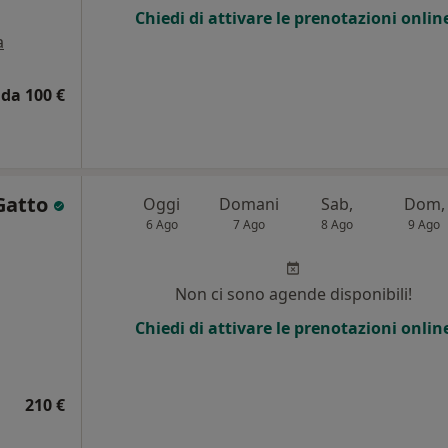
Chiedi di attivare le prenotazioni onlin
a
da 100 €
Gatto
Oggi
Domani
Sab,
Dom,
6 Ago
7 Ago
8 Ago
9 Ago
i
Non ci sono agende disponibili!
Chiedi di attivare le prenotazioni onlin
210 €