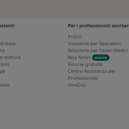
azienti
Per i professionisti sanitar
i
Prezzi
di base
Soluzione per Specialisti
ure
Soluzione per Centri Medici
al dottore
Noa Notes
nuovo
zioni
Risorse gratuite
gie
Centro Assistenza per
Professionisti
bile
HireDoc