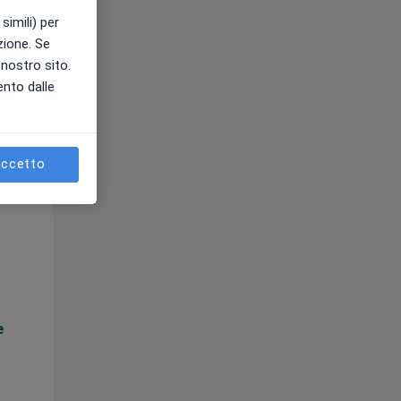
simili) per
azione. Se
l nostro sito.
ento dalle
ccetto
Mer,
Gio,
Ven,
12 Ago
13 Ago
14 Ago
e