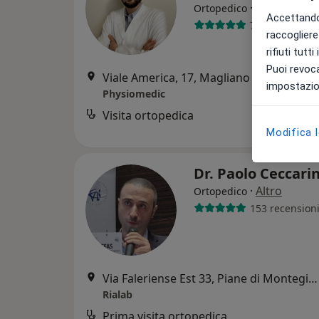
·
Altro
Ortopedico
Accettando,
77 recensioni
raccogliere 
rifiuti tutt
Puoi revoca
Viale America, 17, Magliano di Tenna
•
M
impostazion
Physiomedic
Visita ortopedica
Modifica 
Dr. Paolo Ceccari
·
Altro
Ortopedico
153 recension
Via Faleriense Est 33, Piane di Montegiorgio
Rialab
Prima visita ortopedica