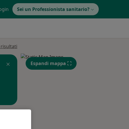
ogin
Sei un Professionista sanitario?
isultati
Espandi mappa
Mer,
Gio,
Ven,
12 Ago
13 Ago
14 Ago