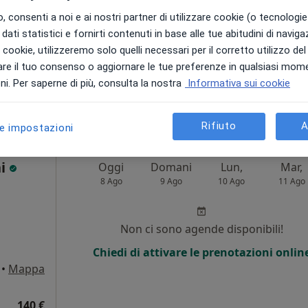
 consenti a noi e ai nostri partner di utilizzare cookie (o tecnologie 
dati statistici e fornirti contenuti in base alle tue abitudini di navig
Non ci sono agende disponibili!
i i cookie, utilizzeremo solo quelli necessari per il corretto utilizzo de
Mostra telefono
re il tuo consenso o aggiornare le tue preferenze in qualsiasi mom
appa
i. Per saperne di più, consulta la nostra
Informativa sui cookie
100 €
Rifiuto
A
le impostazioni
ni
Oggi
Domani
Lun,
Mar,
8 Ago
9 Ago
10 Ago
11 Ago
i
Non ci sono agende disponibili!
Chiedi di attivare le prenotazioni onlin
•
Mappa
140 €