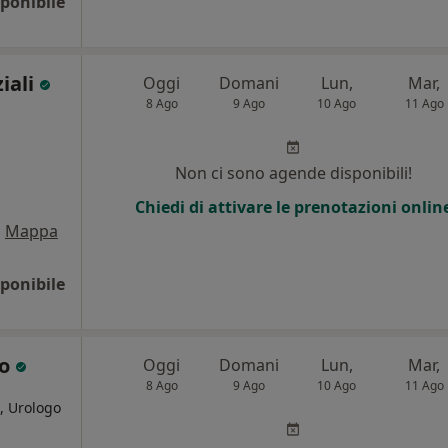
ponibile
iali
Oggi
Domani
Lun,
Mar,
8 Ago
9 Ago
10 Ago
11 Ago
Non ci sono agende disponibili!
Chiedi di attivare le prenotazioni onlin
•
Mappa
ponibile
co
Oggi
Domani
Lun,
Mar,
8 Ago
9 Ago
10 Ago
11 Ago
, Urologo