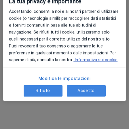
La tua privacy è importante
Accettando, consenti a noi e ai nostri partner di utilizzare
cookie (o tecnologie simili) per raccogliere dati statistici
Dott.ssa Grazia La Brocca
e fornirti contenuti in base alle tue abitudini di
navigazione. Se rifiuti tutti i cookie, utilizzeremo solo
Nutrizionista
quelli necessari per il corretto utilizzo del nostro sito.
550 recensioni
Puoi revocare il tuo consenso o aggiornare le tue
preferenze in qualsiasi momento dalle impostazioni. Per
Indirizzo 1
Indirizzo 2
Online
saperne di più, consulta la nostra
Informativa sui cookie
Via Epifanio Ferdinando 7, Mesagne
•
Mappa
Studio di Nutrizione, Mesagne
Modifica le impostazioni
Adipometria
60 €
Rifiuto
Accetto
Questo dottore non ha ancora attivato le prenotazioni online presso questo indirizzo.
Chiedi di attivare le prenotazioni online