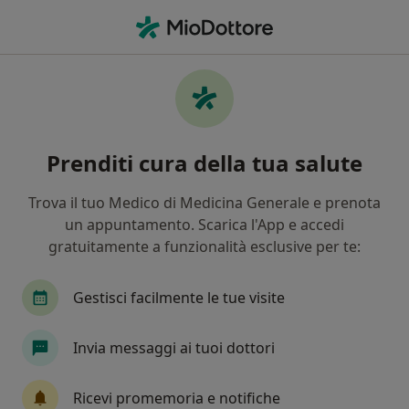
Men
Adiposità Localizzate • Brindisi, BR
Filters
• 1
Assicurazione
Map
Specialisti in trattamento Adiposità
Prenditi cura della tua salute
localizzate a Brindisi
In che modo ordiniamo i risultati
Trova il tuo Medico di Medicina Generale e prenota
un appuntamento. Scarica l'App e accedi
gratuitamente a funzionalità esclusive per te:
Che specializzazione stai cercando?
Medico estetico
Chirurgo plastico
Nutrizi
Gestisci facilmente le tue visite
Invia messaggi ai tuoi dottori
Ricevi promemoria e notifiche