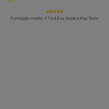
Punteggio medio: 4.7 e 4.8 su Apple e Play Store
Dr. Dario Cappiello
·
Altro
Medico estetico, Anestesista, Terapista del dolore
344 recensioni
Via Saponea 58, Brindisi
•
Mappa
Brindisi - Sfera Medical Group
Prima visita di medicina estetica
100 €
Questo dottore non ha ancora attivato le prenotazioni online presso questo indirizzo.
Chiedi di attivare le prenotazioni online