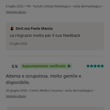
8 luglio 2026
•
TIR - Turtulici Istituto Radiologico
•
visita dermatologica
•
secondo l'opinione dell'utente N. P.
Segnala abuso
Dott.ssa Paola Mascia
La ringrazio molto per il suo feedback
8 luglio 2026
S.V.
Appuntamento verificato
S
Attenta e scrupolosa, molto gentile e
disponibile.
30 giugno 2026
•
Centro Medico Cesarea
•
visita dermatologica
•
secondo l'opinione dell'utente S.V.
Segnala abuso