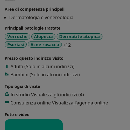
capelli.
Aree di competenza principali:
Dermatologia e venereologia
Dal 2020 al 2023 ha lavorato come Specialista
Ambulatoriale per diverse ASST del territorio tra
Principali patologie trattate
Milano e provincia.
Verruche
Alopecia
Dermatite atopica
a11y_sr_more_diseases
Psoriasi
Acne rosacea
+12
Nel 2022 ha conseguito un Master di II livello in
Dermatochirurgia presso l'Università degli Studi di
Presso questo indirizzo visito
Siena.
Adulti (Solo in alcuni indirizzi)
Bambini (Solo in alcuni indirizzi)
Attualmente lavora come Dirigente Medico presso E.O.
Ospedali Galliera di Genova dove svolge attività di I e II
Tipologia di visite
livello a carattere prevalentemente oncologico di
In studio
Visualizza gli indirizzi (4)
screening tumori cutanei, follow up mediante
Consulenza online
Visualizza l'agenda online
videodermatoscopia e chirurgia dermatologica. Svolge
la sua attività libero professionale nel capoluogo ligure
Foto e video
e a Milano.