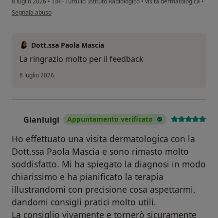
8 luglio 2026
•
TIR - Turtulici Istituto Radiologico
•
visita dermatologica
•
secondo l'opinione dell'utente Sara Miconi
Segnala abuso
Dott.ssa Paola Mascia
La ringrazio molto per il feedback
8 luglio 2026
Gianluigi
Appuntamento verificato
G
Ho effettuato una visita dermatologica con la
Dott.ssa Paola Mascia e sono rimasto molto
soddisfatto. Mi ha spiegato la diagnosi in modo
chiarissimo e ha pianificato la terapia
illustrandomi con precisione cosa aspettarmi,
dandomi consigli pratici molto utili.
La consiglio vivamente e tornerò sicuramente