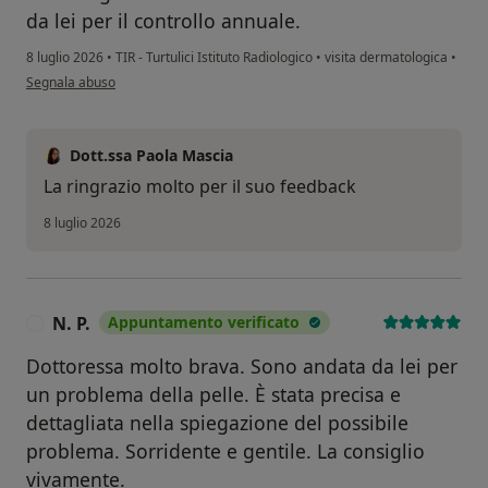
da lei per il controllo annuale.
8 luglio 2026
•
TIR - Turtulici Istituto Radiologico
•
visita dermatologica
•
secondo l'opinione dell'utente Gianluigi
Segnala abuso
Dott.ssa Paola Mascia
La ringrazio molto per il suo feedback
8 luglio 2026
N. P.
Appuntamento verificato
N
Dottoressa molto brava. Sono andata da lei per
un problema della pelle. È stata precisa e
dettagliata nella spiegazione del possibile
problema. Sorridente e gentile. La consiglio
vivamente.