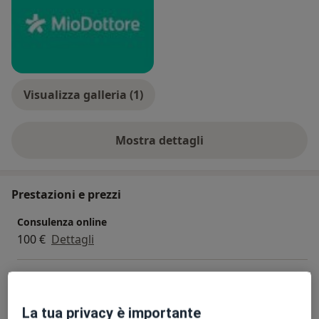
È membro della Associazione Dermatologi Ospedalieri
Italiani (ADOI) e della Società Italiana di Dermatologia
e Malattie Sessualmente Trasmesse (SIDeMaST).
Visualizza galleria (1)
Mostra dettagli
sull'esperienza
Prestazioni e prezzi
Consulenza online
100 €
Dettagli
Controllo nei
100 €
Dettagli
La tua privacy è importante