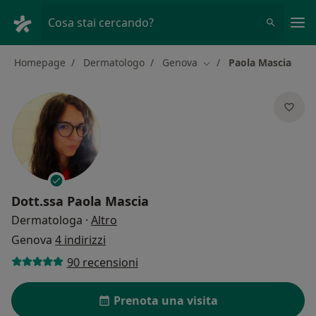
Men
Cosa stai cercando?
Homepage
Dermatologo
Genova
Paola Mascia
Cambia città
Dott.ssa
Paola Mascia
sulle specializzazioni
Dermatologa
·
Altro
Genova
4 indirizzi
90 recensioni
Prenota una visita