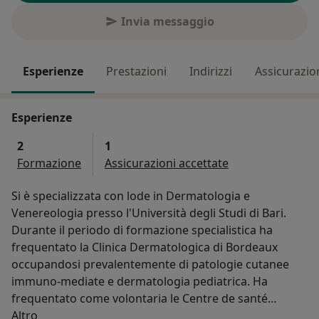
Invia messaggio
Esperienze
Prestazioni
Indirizzi
Assicurazio
Esperienze
2
1
Formazione
Assicurazioni accettate
Si è specializzata con lode in Dermatologia e
Venereologia presso l'Università degli Studi di Bari.
Durante il periodo di formazione specialistica ha
frequentato la Clinica Dermatologica di Bordeaux
occupandosi prevalentemente di patologie cutanee
immuno-mediate e dermatologia pediatrica. Ha
frequentato come volontaria le Centre de santé
Su di me
Sabouraud a Parigi specializzato nelle patologie dei
Altro