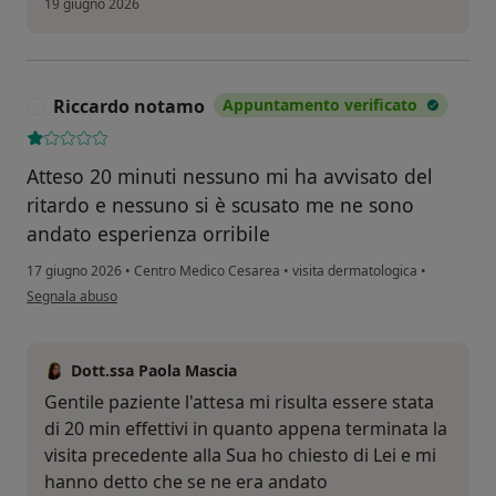
19 giugno 2026
Riccardo notamo
Appuntamento verificato
R
Atteso 20 minuti nessuno mi ha avvisato del
ritardo e nessuno si è scusato me ne sono
andato esperienza orribile
17 giugno 2026
•
Centro Medico Cesarea
•
visita dermatologica
•
secondo l'opinione dell'utente Riccardo notamo
Segnala abuso
Dott.ssa Paola Mascia
Gentile paziente l'attesa mi risulta essere stata
di 20 min effettivi in quanto appena terminata la
visita precedente alla Sua ho chiesto di Lei e mi
hanno detto che se ne era andato