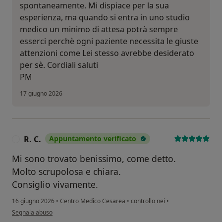
spontaneamente. Mi dispiace per la sua
esperienza, ma quando si entra in uno studio
medico un minimo di attesa potrà sempre
esserci perchè ogni paziente necessita le giuste
attenzioni come Lei stesso avrebbe desiderato
per sè. Cordiali saluti
PM
17 giugno 2026
R. C.
Appuntamento verificato
R
Mi sono trovato benissimo, come detto.
Molto scrupolosa e chiara.
Consiglio vivamente.
16 giugno 2026
•
Centro Medico Cesarea
•
controllo nei
•
secondo l'opinione dell'utente R. C.
Segnala abuso