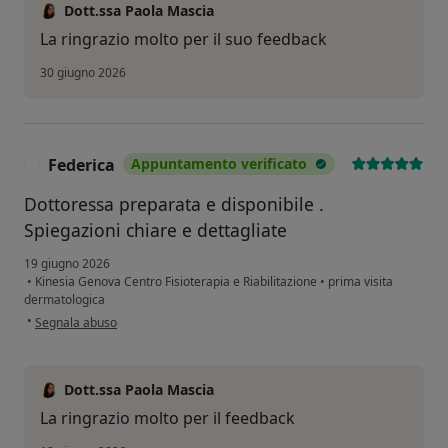
Dott.ssa Paola Mascia
La ringrazio molto per il suo feedback
30 giugno 2026
Federica
Appuntamento verificato
F
Dottoressa preparata e disponibile .
Spiegazioni chiare e dettagliate
19 giugno 2026
•
Kinesia Genova Centro Fisioterapia e Riabilitazione
•
prima visita
dermatologica
secondo l'opinione dell'utente Federica
•
Segnala abuso
Dott.ssa Paola Mascia
La ringrazio molto per il feedback