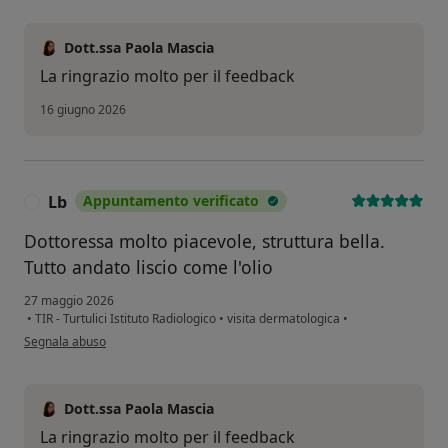
Dott.ssa Paola Mascia
La ringrazio molto per il feedback
16 giugno 2026
Lb
Appuntamento verificato
L
Dottoressa molto piacevole, struttura bella.
Tutto andato liscio come l'olio
27 maggio 2026
•
TIR - Turtulici Istituto Radiologico
•
visita dermatologica
•
secondo l'opinione dell'utente Lb
Segnala abuso
Dott.ssa Paola Mascia
La ringrazio molto per il feedback