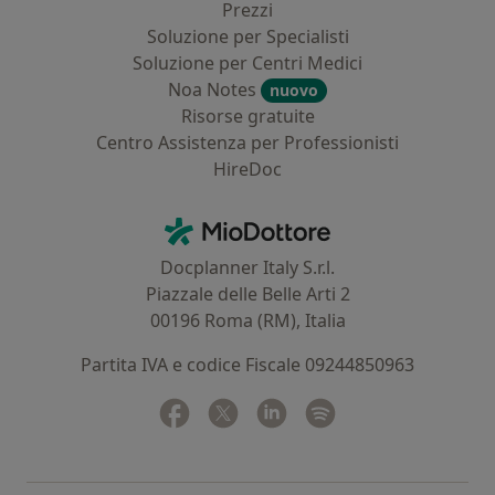
Prezzi
Soluzione per Specialisti
Soluzione per Centri Medici
Noa Notes
nuovo
Risorse gratuite
Centro Assistenza per Professionisti
HireDoc
Contatti
MioDottore - Homepage
Docplanner Italy S.r.l.
Piazzale delle Belle Arti 2
00196 Roma (RM), Italia
Partita IVA e codice Fiscale 09244850963
Facebook
si apre in una nuova scheda
Twitter
si apre in una nuova scheda
Linkedin
si apre in una nuova sc
Spotify
si apre in una nuo