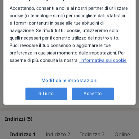
Prima visita dermatologica
Accettando, consenti a noi e ai nostri partner di utilizzare
100 €
Dettagli
cookie (o tecnologie simili) per raccogliere dati statistici
e fornirti contenuti in base alle tue abitudini di
Prima visita tricologica
navigazione. Se rifiuti tutti i cookie, utilizzeremo solo
100 €
Dettagli
quelli necessari per il corretto utilizzo del nostro sito.
Puoi revocare il tuo consenso o aggiornare le tue
preferenze in qualsiasi momento dalle impostazioni. Per
Visita dermatologica
saperne di più, consulta la nostra
Informativa sui cookie
100 €
Dettagli
+ 2 prestazioni
Modifica le impostazioni
Rifiuto
Accetto
Come funzionano i prezzi?
Indirizzi (5)
Indirizzo 1
Indirizzo 2
Indirizzo 3
Online