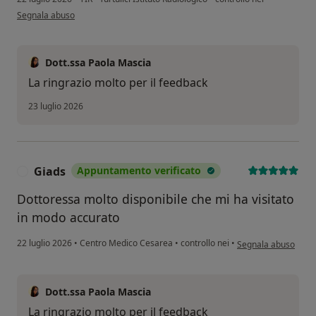
secondo l'opinione dell'utente Valentina
Segnala abuso
Dott.ssa Paola Mascia
La ringrazio molto per il feedback
23 luglio 2026
Giads
Appuntamento verificato
G
Dottoressa molto disponibile che mi ha visitato
in modo accurato
secondo l'opinione d
22 luglio 2026
•
Centro Medico Cesarea
•
controllo nei
•
Segnala abuso
Dott.ssa Paola Mascia
La ringrazio molto per il feedback