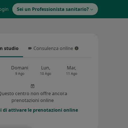
ogin
Sei un Professionista sanitario?
in studio
Consulenza online
 studio
Consulenza online
Domani
Lun,
Mar,
Mer,
Gio,
9 Ago
10 Ago
11 Ago
12 Ago
13 Ag
Questo centro non offre ancora
prenotazioni online
i di attivare le prenotazioni online
i (19)
Risposte ai pazienti (1)