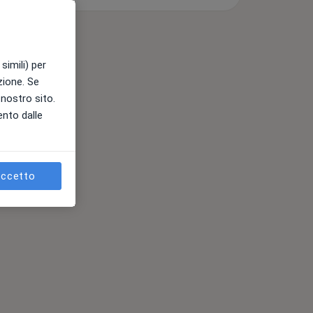
simili) per
azione. Se
l nostro sito.
ento dalle
ccetto