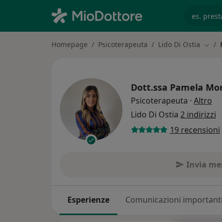
es. prest
Homepage
Psicoterapeuta
Lido Di Ostia
Cambi
Dott.ssa
Pamela Mor
su
Psicoterapeuta
·
Altro
Lido Di Ostia
2 indirizzi
19 recensioni
Invia me
Esperienze
Comunicazioni important