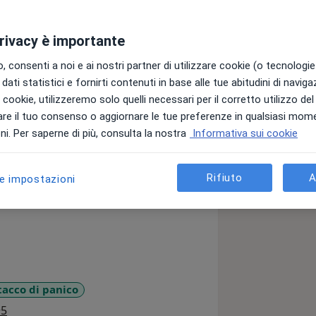
privacy è importante
 consenti a noi e ai nostri partner di utilizzare cookie (o tecnologie 
dati statistici e fornirti contenuti in base alle tue abitudini di navig
l'Università Lumsa di Roma,
i i cookie, utilizzeremo solo quelli necessari per il corretto utilizzo de
n Psicologia Perinatale.
re il tuo consenso o aggiornare le tue preferenze in qualsiasi mom
o tecniche di psicoterapia dinamica e
i. Per saperne di più, consulta la nostra
Informativa sui cookie
Rifiuto
A
le impostazioni
tacco di panico
a11y_sr_more_diseases
+5