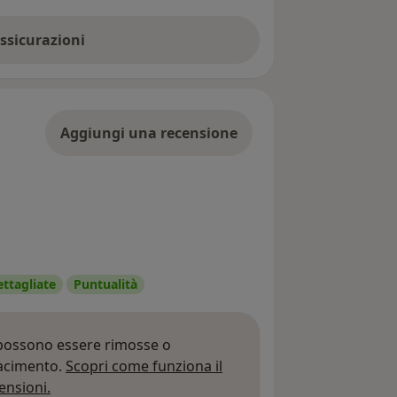
assicurazioni
Aggiungi una recensione
ettagliate
Puntualità
 possono essere rimosse o
iacimento.
Scopri come funziona il
Per saperne di più sulle opinioni
ensioni.