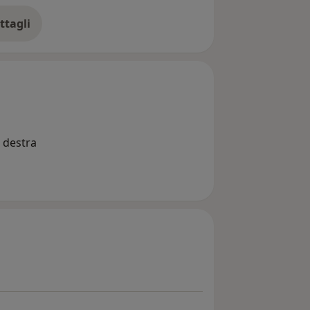
ttagli
ll'esperienza
a destra