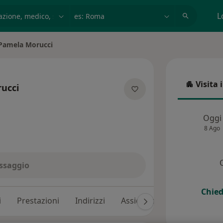
azione, medico, struttura
es: Roma
L
Pamela Morucci
a città
Visita 
ucci
Visita in
lle specializzazioni
Oggi
8 Ago
ssaggio
Chied
i
Prestazioni
Indirizzi
Assicurazioni
Recension