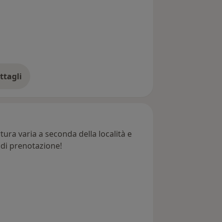
ttagli
ll'indirizzo
ura varia a seconda della località e
e di prenotazione!