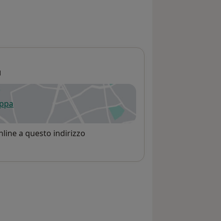
1
appa
 apre in una nuova scheda
line a questo indirizzo