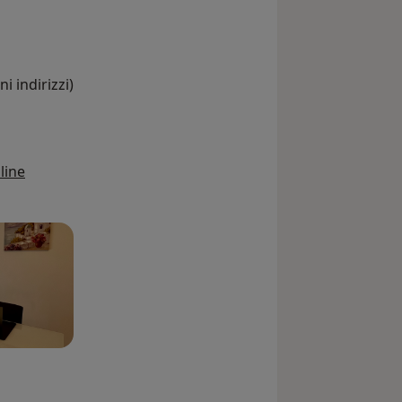
i indirizzi)
line