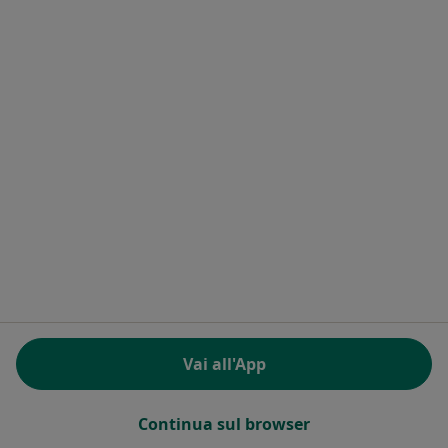
MK MEDICAL
Poliambulatorio
·
Altro
Endocrinologo, Proctologo, Urologo
567 recensioni
Via Piemonte 26, Roma
•
Mappa
MK MEDICAL
Dr. Valerio Pozzuoli
Osteopata
Vai all'App
Questo centro non ha nessun professionista con date disponibili
Mostra profilo
Continua sul browser