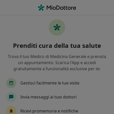
Men
Osteopata • Municipio Roma I, Roma, RM
Filters
Assicurazione
Mappa
Osteopati a Municipio Roma I, Roma
Prenditi cura della tua salute
In che modo ordiniamo i risultati
Trova il tuo Medico di Medicina Generale e prenota
un appuntamento. Scarica l'App e accedi
gratuitamente a funzionalità esclusive per te:
Gestisci facilmente le tue visite
Invia messaggi ai tuoi dottori
In evidenza
Dott.ssa Marjorie Boussemart
Ricevi promemoria e notifiche