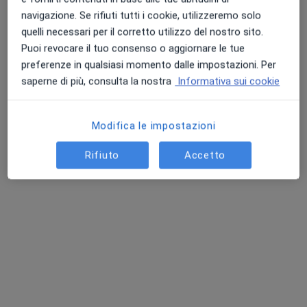
navigazione. Se rifiuti tutti i cookie, utilizzeremo solo
Chiedi di attivare le prenotazioni online
quelli necessari per il corretto utilizzo del nostro sito.
Puoi revocare il tuo consenso o aggiornare le tue
preferenze in qualsiasi momento dalle impostazioni. Per
saperne di più, consulta la nostra
Informativa sui cookie
Modifica le impostazioni
Rifiuto
Accetto
Dott.ssa Valentina Lupi
Osteopata
196 recensioni
Indirizzo
Online
Borgo Vittorio 102 B, Roma
•
Mappa
atelier dinamico