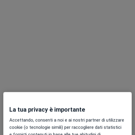
Pagamenti online
Dott. Jordan Bellucci
·
Altro
Osteopata
56 recensioni
Indirizzo
Online
Clivo di Monte del Gallo 32, Roma
•
Mappa
La tua privacy è importante
Studio di Osteopatia Dott Jordan Bellucci
Accettando, consenti a noi e ai nostri partner di utilizzare
Visita osteopatica
90 €
cookie (o tecnologie simili) per raccogliere dati statistici
Questo dottore non ha ancora attivato le prenotazioni online presso questo indirizzo.
e fornirti contenuti in base alle tue abitudini di