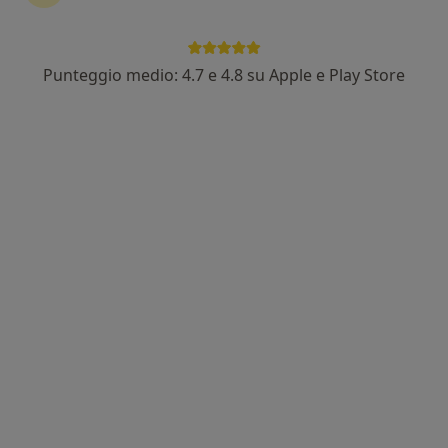
·
Altro
Osteopata
102 recensioni
Via Felice Nerini 2, Roma
•
Mappa
Punteggio medio: 4.7 e 4.8 su Apple e Play Store
Studio Medico, Roma
Prima visita osteopatica
80 €
Questo dottore non ha ancora attivato le prenotazioni online presso questo indirizzo.
Chiedi di attivare le prenotazioni online
In evidenza