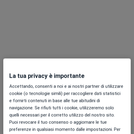
Dott.ssa Elisa Bruno
·
Altro
Osteopata
111 recensioni
La tua privacy è importante
Indirizzo
Online
Accettando, consenti a noi e ai nostri partner di utilizzare
cookie (o tecnologie simili) per raccogliere dati statistici
Piazza XX Settembre 15, Saluzzo
•
Mappa
e fornirti contenuti in base alle tue abitudini di
Studio Privato Dottoressa Bruno
navigazione. Se rifiuti tutti i cookie, utilizzeremo solo
Prima visita osteopatica
da 50 €
quelli necessari per il corretto utilizzo del nostro sito.
Puoi revocare il tuo consenso o aggiornare le tue
Questo dottore non ha ancora attivato le prenotazioni online presso questo indirizzo.
preferenze in qualsiasi momento dalle impostazioni. Per