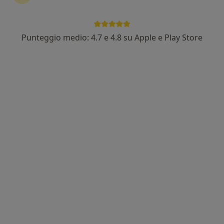
2 recensioni
Indirizzo 1
Indirizzo 2
Indirizzo 3
Online
Punteggio medio: 4.7 e 4.8 su Apple e Play Store
Via Isonzo 11, Bra
•
Mappa
Medical Center
Questo dottore non ha ancora attivato le prenotazioni online presso questo indirizzo.
Chiedi di attivare le prenotazioni online
Professionisti sanitari disponibili
Questi professionisti sanitari si trovano fuori Bra,
CN, in aree vicine alla tua ricerca.