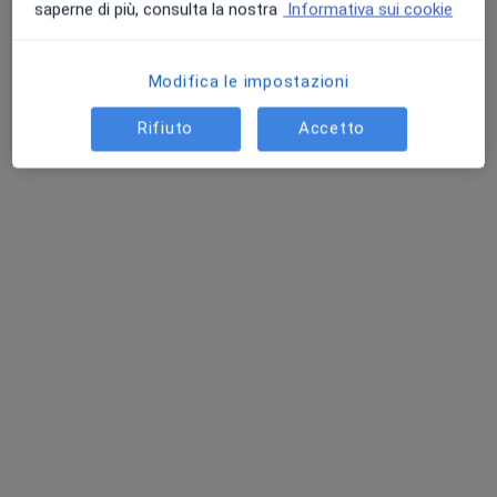
Chiedi di attivare le prenotazioni online
saperne di più, consulta la nostra
Informativa sui cookie
Modifica le impostazioni
Rifiuto
Accetto
Dott.ssa Sofia Molfese
·
Altro
Osteopata, Chinesiologa, Massoterapista
77 recensioni
Indirizzo
Online
Via Guglielmo Baldessano, 10, Carmagnola
•
Mappa
Deepblueline
Visita osteopatica
60 €