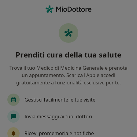
Men
Osteopata • Bra, CN
Filters
Assicurazione
Mappa
Osteopati a Bra. Prenota online la tua visita
Prenditi cura della tua salute
In che modo ordiniamo i risultati
Trova il tuo Medico di Medicina Generale e prenota
un appuntamento. Scarica l'App e accedi
gratuitamente a funzionalità esclusive per te:
Gestisci facilmente le tue visite
Invia messaggi ai tuoi dottori
Dott.ssa Doriana Scarlata
·
Altro
Osteopata, Fisioterapista
Ricevi promemoria e notifiche