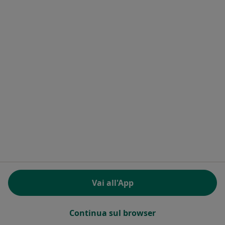
Servizi
Condizioni di Servizio
Informativa sulla privacy per i pazienti
Informativa sulla privacy per i professionisti
Informativa sul trattamento dei dati personali per
determinati professionisti della salute
Informativa sui cookie
In che modo ordiniamo i risultati
Accessibilità
Chi siamo
Lavoro
Assumiamo!
Ufficio stampa
Contatti
Eventi
Vai all'App
Per i pazienti
Dottori
Continua sul browser
Medici di base