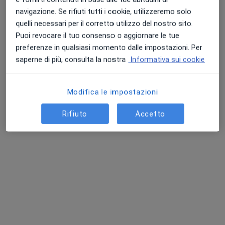
151 recensioni
navigazione. Se rifiuti tutti i cookie, utilizzeremo solo
quelli necessari per il corretto utilizzo del nostro sito.
Indirizzo
Online
Puoi revocare il tuo consenso o aggiornare le tue
preferenze in qualsiasi momento dalle impostazioni. Per
Via Papa Giovanni XXIII, 7/A, Orbassano
•
Mappa
saperne di più, consulta la nostra
Informativa sui cookie
Poliambulatorio Dott. Bonani
Prima visita osteopatica
60 €
Modifica le impostazioni
Questo dottore non ha ancora attivato le prenotazioni online presso questo indirizzo.
Rifiuto
Accetto
Chiedi di attivare le prenotazioni online
Professionisti sanitari disponibili
Questi professionisti sanitari si trovano fuori
Orbassano, TO, in aree vicine alla tua ricerca.