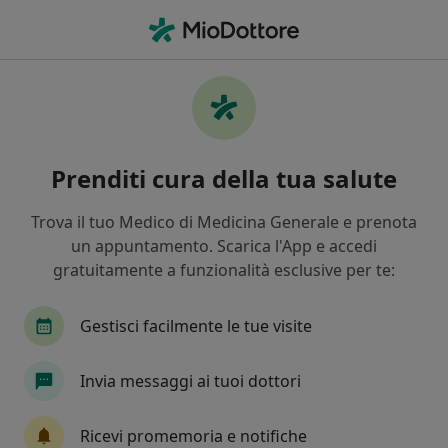
Men
Osteopata • Orbassano, TO
Filters
Mappa
Osteopati a Orbassano. Prenota online la
Prenditi cura della tua salute
tua visita
In che modo ordiniamo i risultati
Trova il tuo Medico di Medicina Generale e prenota
un appuntamento. Scarica l'App e accedi
gratuitamente a funzionalità esclusive per te:
Gestisci facilmente le tue visite
Invia messaggi ai tuoi dottori
Dott.ssa Elisa Fornaca
Ricevi promemoria e notifiche
·
Altro
Osteopata