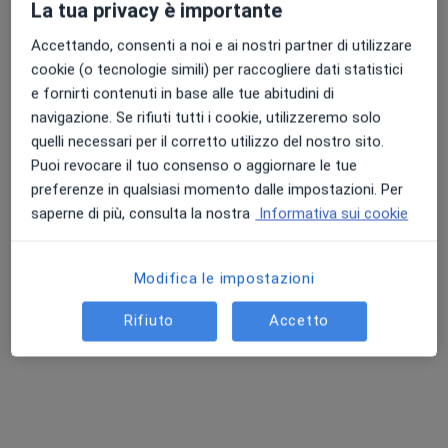
La tua privacy è importante
Chiedi di attivare le prenotazioni online
Accettando, consenti a noi e ai nostri partner di utilizzare
cookie (o tecnologie simili) per raccogliere dati statistici
e fornirti contenuti in base alle tue abitudini di
navigazione. Se rifiuti tutti i cookie, utilizzeremo solo
quelli necessari per il corretto utilizzo del nostro sito.
Puoi revocare il tuo consenso o aggiornare le tue
preferenze in qualsiasi momento dalle impostazioni. Per
saperne di più, consulta la nostra
Informativa sui cookie
Dr. Vincenzo Lorusso
Modifica le impostazioni
·
Altro
Ortopedico
169 recensioni
Rifiuto
Accetto
Indirizzo 1
Indirizzo 2
Via Claudio Monteverdi 32, Ferrara
•
Mappa