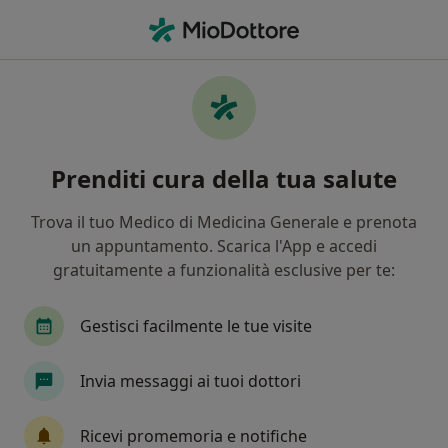
Men
Ortopedico • Ferrara, FE
Filters
Assicurazione
Mappa
Ortopedici a Ferrara. Prenota online la tua
Prenditi cura della tua salute
visita
In che modo ordiniamo i risultati
Trova il tuo Medico di Medicina Generale e prenota
un appuntamento. Scarica l'App e accedi
gratuitamente a funzionalità esclusive per te:
Gestisci facilmente le tue visite
Invia messaggi ai tuoi dottori
Dott. Luca Violani
Ricevi promemoria e notifiche
·
Altro
Ortopedico