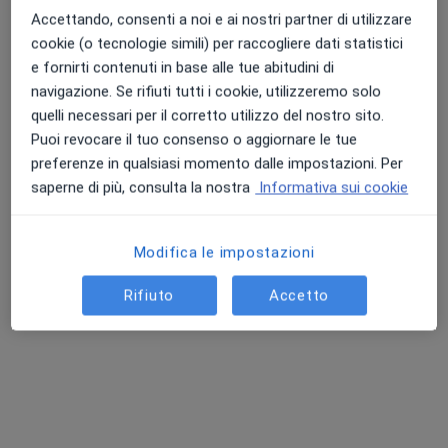
Questo centro non ha nessun professionista con date disponibili
Accettando, consenti a noi e ai nostri partner di utilizzare
cookie (o tecnologie simili) per raccogliere dati statistici
Mostra profilo
e fornirti contenuti in base alle tue abitudini di
navigazione. Se rifiuti tutti i cookie, utilizzeremo solo
quelli necessari per il corretto utilizzo del nostro sito.
Puoi revocare il tuo consenso o aggiornare le tue
preferenze in qualsiasi momento dalle impostazioni. Per
saperne di più, consulta la nostra
Informativa sui cookie
Modifica le impostazioni
STRUTTURA SANITARIA MEDOLLA
Rifiuto
Accetto
Poliambulatorio
·
Altro
Ortopedico, Endocrinologo, Proctologo
2 recensioni
SS12, 110, Medolla
•
Mappa
STRUTTURA SANITARIA MEDOLLA
Visita ortopedica
da 120 €