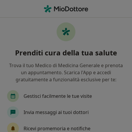
Men
Ortopedico • Medolla, MO
Filters
Mappa
Ortopedici a Medolla. Prenota online la tua
Prenditi cura della tua salute
visita
In che modo ordiniamo i risultati
Trova il tuo Medico di Medicina Generale e prenota
un appuntamento. Scarica l'App e accedi
gratuitamente a funzionalità esclusive per te:
Gestisci facilmente le tue visite
Invia messaggi ai tuoi dottori
Dott.ssa Cristina Stefanini
Ricevi promemoria e notifiche
·
Altro
Ortopedico, Medico estetico