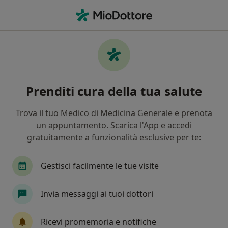
Men
Oculista • Bagno a Ripoli, FI
Filters
Assicurazione
Mappa
Oculisti a Bagno a Ripoli. Prenota online la
Prenditi cura della tua salute
tua visita
In che modo ordiniamo i risultati
Trova il tuo Medico di Medicina Generale e prenota
un appuntamento. Scarica l'App e accedi
gratuitamente a funzionalità esclusive per te:
Gestisci facilmente le tue visite
Invia messaggi ai tuoi dottori
Dr. Luigi Faillace
Ricevi promemoria e notifiche
·
Altro
Oculista