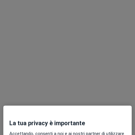
Oculista, Chirurgo
497 recensioni
Via Vittorio Fossombroni 2, Firenze
•
Mappa
Centro Oculistico Firenze
Prima visita oculistica
110 €
Dr. Tomaso
Dott. Fabrizio Franco
Dr. Lorenzo De
Caporossi
Oculista
Angelis
Oculista
Oculista
Vedi tutti i dottori 5
Questo centro non ha nessun professionista con date disponibili
Mostra profilo
La tua privacy è importante
Accettando, consenti a noi e ai nostri partner di utilizzare