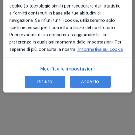
cookie (o tecnologie simili) per raccogliere dati statistici
e fornirti contenuti in base alle tue abitudini di
navigazione. Se rifiuti tutti i cookie, utilizzeremo solo
quelli necessari per il corretto utilizzo del nostro sito.
Puoi revocare il tuo consenso o aggiornare le tue
Dr. Tomaso Caporossi
preferenze in qualsiasi momento dalle impostazioni. Per
·
Altro
saperne di più, consulta la nostra
Informativa sui cookie
Oculista, Chirurgo
600 recensioni
Via Vittorio Fossombroni 2, Firenze
•
Mappa
Modifica le impostazioni
Centro Oculistico Firenze
Rifiuto
Accetto
Argon laser
400 €
Questo dottore non ha ancora attivato le prenotazioni online presso questo indirizzo.
Chiedi di attivare le prenotazioni online