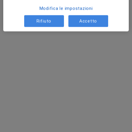
Controllo peso
70 €
Modifica le impostazioni
Questo dottore non ha ancora attivato le prenotazioni online presso questo indirizzo.
Rifiuto
Accetto
Chiedi di attivare le prenotazioni online
Pagamenti online
Dott.ssa Maddalena Liardo
·
Altro
Nutrizionista
62 recensioni
Indirizzo
Online