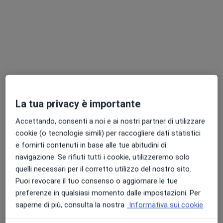
Mostra profilo
La tua privacy è importante
Accettando, consenti a noi e ai nostri partner di utilizzare
Dr. Luigi Palmiero
cookie (o tecnologie simili) per raccogliere dati statistici
·
Altro
Nutrizionista
e fornirti contenuti in base alle tue abitudini di
20 recensioni
navigazione. Se rifiuti tutti i cookie, utilizzeremo solo
quelli necessari per il corretto utilizzo del nostro sito.
Indirizzo
Online
Puoi revocare il tuo consenso o aggiornare le tue
preferenze in qualsiasi momento dalle impostazioni. Per
Via Alfredo Pecchia, 160, Arzano
•
Mappa
saperne di più, consulta la nostra
Informativa sui cookie
Never Give Up - studio nutrizionale sportivo Luigi Palmiero