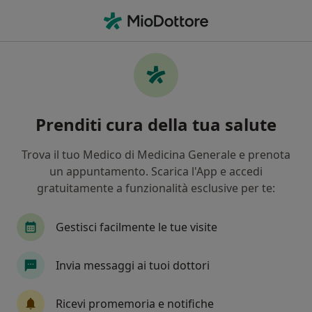
Men
Nutrizionista • Sant Antimo, NA
Filters
Assicurazione
Mappa
Nutrizionisti a Sant'Antimo. Prenota online
Prenditi cura della tua salute
la tua visita
In che modo ordiniamo i risultati
Trova il tuo Medico di Medicina Generale e prenota
un appuntamento. Scarica l'App e accedi
gratuitamente a funzionalità esclusive per te:
Gestisci facilmente le tue visite
Invia messaggi ai tuoi dottori
Dott. Alessio Ilardi
Ricevi promemoria e notifiche
·
Altro
Nutrizionista, Biologo nutrizionista, Chinesiologo