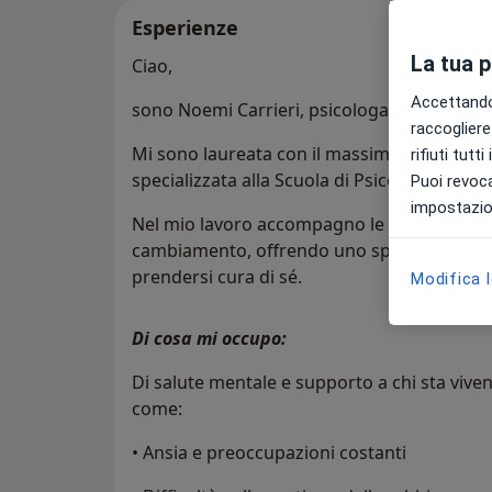
Esperienze
La tua 
Ciao,
Accettando,
sono Noemi Carrieri, psicologa - psicoter
raccogliere 
Mi sono laureata con il massimo dei voti pre
rifiuti tutt
specializzata alla Scuola di Psicoterapia di F
Puoi revoca
impostazion
Nel mio lavoro accompagno le persone in u
cambiamento, offrendo uno spazio protetto i
prendersi cura di sé.
Modifica 
Di cosa mi occupo:
Di salute mentale e supporto a chi sta vive
come:
• Ansia e preoccupazioni costanti