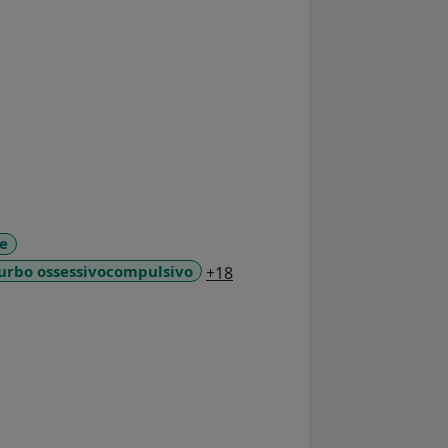
re
a11y_sr_more_diseases
urbo ossessivocompulsivo
+18