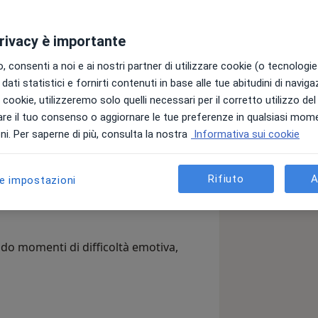
privacy è importante
 consenti a noi e ai nostri partner di utilizzare cookie (o tecnologie 
apeuta Cognitivo Comporamentale.
dati statistici e fornirti contenuti in base alle tue abitudini di navig
sso l’Università di Chieti e mi sono
i i cookie, utilizzeremo solo quelli necessari per il corretto utilizzo de
irenze.
re il tuo consenso o aggiornare le tue preferenze in qualsiasi mom
i. Per saperne di più, consulta la nostra
Informativa sui cookie
n percorso di ascolto, comprensione e
n cui potersi fermare, riflettere e
Rifiuto
A
le impostazioni
ndo momenti di difficoltà emotiva,