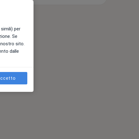
simili) per
azione. Se
l nostro sito.
ento dalle
ccetto