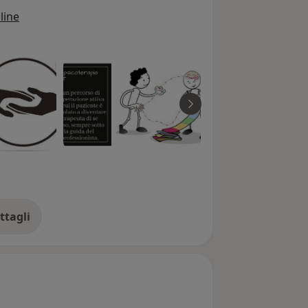
line
ttagli
ll'esperienza