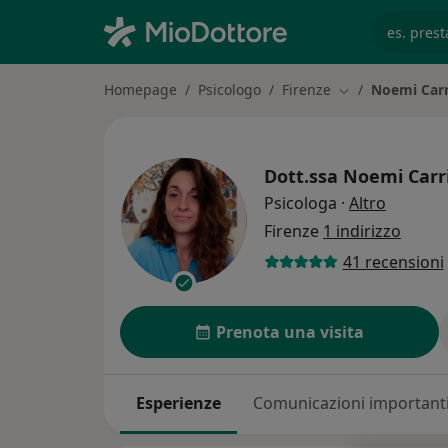
es. prest
Homepage
Psicologo
Firenze
Noemi Carr
Cambia città
Dott.ssa
Noemi Carri
sulle sp
Psicologa
·
Altro
Firenze
1 indirizzo
41 recensioni
Prenota una visita
Esperienze
Comunicazioni important