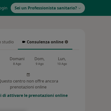
ogin
Sei un Professionista sanitario?
in studio
Consulenza online
 studio
Consulenza online
Domani
Dom,
Lun,
Mar,
Mer,
8 Ago
9 Ago
10 Ago
11 Ago
12 Ag
Questo centro non offre ancora
prenotazioni online
i di attivare le prenotazioni online
i (41)
Risposte ai pazienti (46)