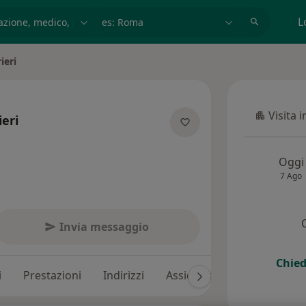
azione, medico, struttura
es: Roma
L
ieri
Visita 
eri
Visita in
ecializzazioni
Oggi
7 Ago
Invia messaggio
Chied
i
Prestazioni
Indirizzi
Assicurazioni
Recension