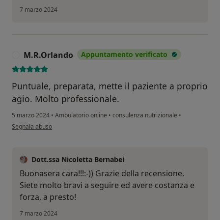
7 marzo 2024
M.R.Orlando
Appuntamento verificato
M
Puntuale, preparata, mette il paziente a proprio
agio. Molto professionale.
5 marzo 2024
•
Ambulatorio online
•
consulenza nutrizionale
•
secondo l'opinione dell'utente M.R.Orlando
Segnala abuso
Dott.ssa Nicoletta Bernabei
Buonasera cara!!!:-)) Grazie della recensione.
Siete molto bravi a seguire ed avere costanza e
forza, a presto!
7 marzo 2024