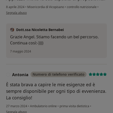
8 aprile 2024
•
Misericordia di Vicopisano
•
controllo nutrizionale
•
secondo l'opinione dell'utente Angel Libera
Segnala abuso
Dott.ssa Nicoletta Bernabei
Grazie Angel. Stiamo facendo un bel percorso.
Continua così:-))))
7 maggio 2024
Antonia
Numero di telefono verificato
A
È stata brava a capire le mie esigenze ed è
sempre disponibile per ogni tipo di evvenienza.
La consiglio!
27 marzo 2024
•
Ambulatorio online
•
prima visita dietistica
•
secondo l'opinione dell'utente Antonia
Segnala abuso