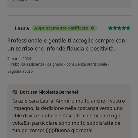
Laura
Appuntamento verificato
L
Professionale e gentile ti accoglie sempre con
un sorriso che infonde fiducia e positività.
7 marzo 2024
•
Pubblica assistenza Rosignano
•
consulenza nutrizionale
•
secondo l'opinione dell'utente Laura
Segnala abuso
Dott.ssa Nicoletta Bernabei
Grazie cara Laura. Ammiro molto anche il vostro
impegno, la dedizione nella costanza verso uno
stile di vita salutare e l'ascolto che mi date ogni
volta!!In particolare sono molto soddisfatta del
tuo percorso:-))))))Buona giornata!