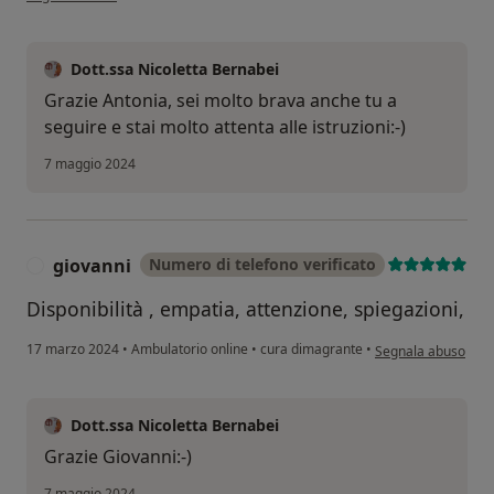
Dott.ssa Nicoletta Bernabei
Grazie Antonia, sei molto brava anche tu a
seguire e stai molto attenta alle istruzioni:-)
7 maggio 2024
giovanni
Numero di telefono verificato
G
Disponibilità , empatia, attenzione, spiegazioni,
secondo l'opinione 
17 marzo 2024
•
Ambulatorio online
•
cura dimagrante
•
Segnala abuso
Dott.ssa Nicoletta Bernabei
Grazie Giovanni:-)
7 maggio 2024