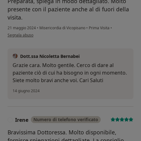
Preparata, spiega in modo dettagliato. Molto
presente con il paziente anche al di fuori della
visita.
21 maggio 2024
•
Misericordia di Vicopisano
•
Prima Visita
•
secondo l'opinione dell'utente Nicoletta
Segnala abuso
Dott.ssa Nicoletta Bernabei
Grazie cara. Molto gentile. Cerco di dare al
paziente ciò di cui ha bisogno in ogni momento.
Siete molto bravi anche voi. Cari Saluti
14 giugno 2024
Irene
Numero di telefono verificato
I
Bravissima Dottoressa. Molto disponibile,
fornisce spiegazioni dettagliate. La consiglio