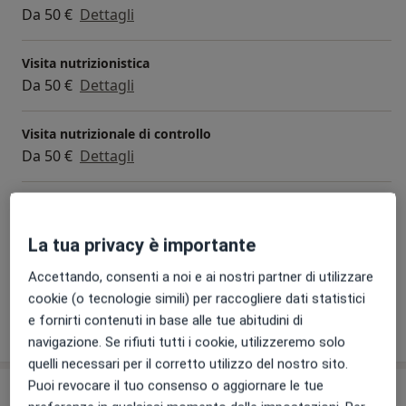
da preferire ad un approccio più drastico in termini di
Da 50 €
Dettagli
terapia dietetica e quasi sempre temporaneo. Il mio
obbiettivo è principalmente una personalizzazione
Visita nutrizionistica
della dieta.
Da 50 €
Dettagli
E' comprovato che dare una dieta stereotipata e
Visita nutrizionale di controllo
prestampata abbia come conseguenza una difficoltà
Da 50 €
Dettagli
nel seguirla con costanza nel medio-lungo periodo e
quindi uno scarso raggiungimento degli obiettivi.
Visita nutrizionale
Quindi fondamentale per me è rendere la dieta più
Da 50 €
Dettagli
La tua privacy è importante
specifica e personalizzata possibile!
+ 24 prestazioni
Accettando, consenti a noi e ai nostri partner di utilizzare
cookie (o tecnologie simili) per raccogliere dati statistici
e fornirti contenuti in base alle tue abitudini di
Come funzionano i prezzi?
navigazione. Se rifiuti tutti i cookie, utilizzeremo solo
quelli necessari per il corretto utilizzo del nostro sito.
Puoi revocare il tuo consenso o aggiornare le tue
Indirizzi (5)