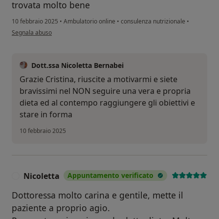
trovata molto bene
10 febbraio 2025
•
Ambulatorio online
•
consulenza nutrizionale
•
secondo l'opinione dell'utente Cristina
Segnala abuso
Dott.ssa Nicoletta Bernabei
Grazie Cristina, riuscite a motivarmi e siete
bravissimi nel NON seguire una vera e propria
dieta ed al contempo raggiungere gli obiettivi e
stare in forma
10 febbraio 2025
Nicoletta
Appuntamento verificato
N
Dottoressa molto carina e gentile, mette il
paziente a proprio agio.