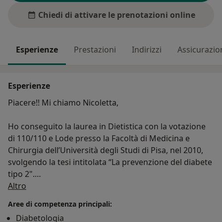
Chiedi di attivare le prenotazioni online
Esperienze
Prestazioni
Indirizzi
Assicurazio
Esperienze
Piacere​!! Mi chiamo Nicoletta,
Ho conseguito la laurea in Dietistica con la votazione
di 110/110 e Lode presso la Facoltà di Medicina e
Chirurgia dell’Università degli Studi di Pisa, nel 2010,​
svolgendo la tesi intitolata “La prevenzione del diabete
tipo 2".
Su di me
Altro
Ho frequentato la sede di Bagni di Pisa c/o San
Aree di competenza principali:
Giuliano Terme, per svolgere uno studio che mi ha
Diabetologia
portato a discutere la tesi di laurea magistrale c/o la