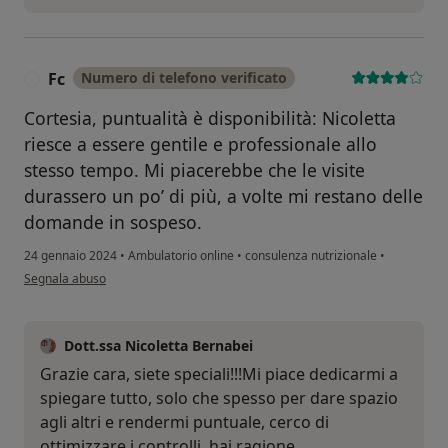
Fc
Numero di telefono verificato
F
Cortesia, puntualità è disponibilità: Nicoletta
riesce a essere gentile e professionale allo
stesso tempo. Mi piacerebbe che le visite
durassero un po’ di più, a volte mi restano delle
domande in sospeso.
24 gennaio 2024
•
Ambulatorio online
•
consulenza nutrizionale
•
secondo l'opinione dell'utente Fc
Segnala abuso
Dott.ssa Nicoletta Bernabei
Grazie cara, siete speciali!!!Mi piace dedicarmi a
spiegare tutto, solo che spesso per dare spazio
agli altri e rendermi puntuale, cerco di
ottimizzare i controlli, hai ragione.