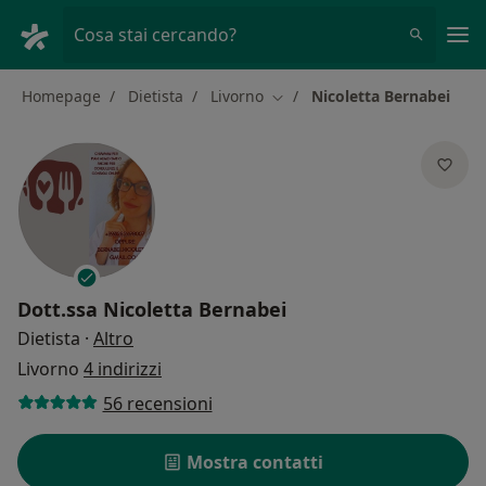
Men
Cosa stai cercando?
Homepage
Dietista
Livorno
Nicoletta Bernabei
Cambia città
Dott.ssa
Nicoletta Bernabei
sulle specializzazioni
Dietista
·
Altro
Livorno
4 indirizzi
56 recensioni
Mostra contatti