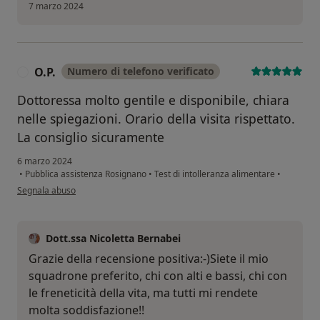
7 marzo 2024
O.P.
Numero di telefono verificato
O
Dottoressa molto gentile e disponibile, chiara
nelle spiegazioni. Orario della visita rispettato.
La consiglio sicuramente
6 marzo 2024
•
Pubblica assistenza Rosignano
•
Test di intolleranza alimentare
•
secondo l'opinione dell'utente O.P.
Segnala abuso
Dott.ssa Nicoletta Bernabei
Grazie della recensione positiva:-)Siete il mio
squadrone preferito, chi con alti e bassi, chi con
le freneticità della vita, ma tutti mi rendete
molta soddisfazione!!