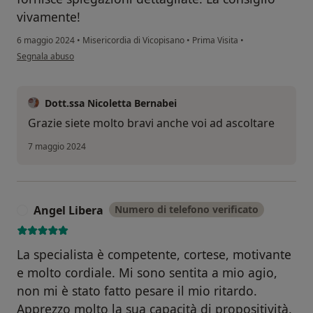
vivamente!
6 maggio 2024
•
Misericordia di Vicopisano
•
Prima Visita
•
secondo l'opinione dell'utente Irene
Segnala abuso
Dott.ssa Nicoletta Bernabei
Grazie siete molto bravi anche voi ad ascoltare
7 maggio 2024
Angel Libera
Numero di telefono verificato
A
La specialista è competente, cortese, motivante
e molto cordiale. Mi sono sentita a mio agio,
non mi è stato fatto pesare il mio ritardo.
Apprezzo molto la sua capacità di propositività.