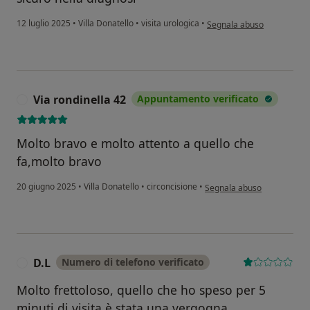
secondo l'opinione dell'ute
12 luglio 2025
•
Villa Donatello
•
visita urologica
•
Segnala abuso
Via rondinella 42
Appuntamento verificato
V
Molto bravo e molto attento a quello che
fa,molto bravo
secondo l'opinione dell'uten
20 giugno 2025
•
Villa Donatello
•
circoncisione
•
Segnala abuso
D.L
Numero di telefono verificato
D
Molto frettoloso, quello che ho speso per 5
minuti di visita è stata una vergogna