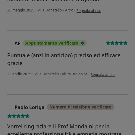
secondo l'opinione dell'utente D.L
28 maggio 2025
•
Villa Donatello
•
Altro
•
Segnala abuso
AF
Appuntamento verificato
A
Puntuale (anzi in anticipo) preciso ed efficace,
grazie
secondo l'opinione dell'ut
23 aprile 2025
•
Villa Donatello
•
visita urologica
•
Segnala abuso
Paolo Loriga
Numero di telefono verificato
P
Vorrei ringraziare il Prof.Mondaini per la
eccellente professionalità e empatia mostrata