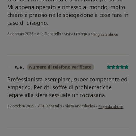
Mi appena operato e rimesso al mondo, molto
chiaro e preciso nelle spiegazione e cosa fare in
caso di bisogno.
secondo l'opinione dell'
8 gennaio 2026
•
Villa Donatello
•
visita urologica
•
Segnala abuso
A.B.
Numero di telefono verificato
A
Professionista esemplare, super competente ed
empatico. Per chi soffre di problematiche
legate alla sfera sessuale un toccasana.
secondo l'opinione dell
22 ottobre 2025
•
Villa Donatello
•
visita andrologica
•
Segnala abuso