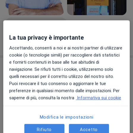
Visualizza galleria (10)
La tua privacy è importante
Mostra dettagli
sull'esperienza
Accettando, consenti a noi e ai nostri partner di utilizzare
cookie (o tecnologie simili) per raccogliere dati statistici
e fornirti contenuti in base alle tue abitudini di
Prestazioni e prezzi
navigazione. Se rifiuti tutti i cookie, utilizzeremo solo
quelli necessari per il corretto utilizzo del nostro sito.
Uroflussometria
Prenota una visita
Puoi revocare il tuo consenso o aggiornare le tue
Dettagli
preferenze in qualsiasi momento dalle impostazioni. Per
saperne di più, consulta la nostra
Informativa sui cookie
Frenulotomia prepuziale
Prenota una visita
Dettagli
Modifica le impostazioni
Uretrotomia endoscopica
Rifiuto
Accetto
Prenota una visita