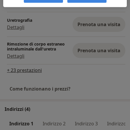
Dettagli
Uretrografia
Prenota una visita
Dettagli
Rimozione di corpo estraneo
intraluminale dall'uretra
Prenota una visita
Dettagli
+ 23 prestazioni
Come funzionano i prezzi?
Indirizzi (4)
Indirizzo 1
Indirizzo 2
Indirizzo 3
Indirizzo 4