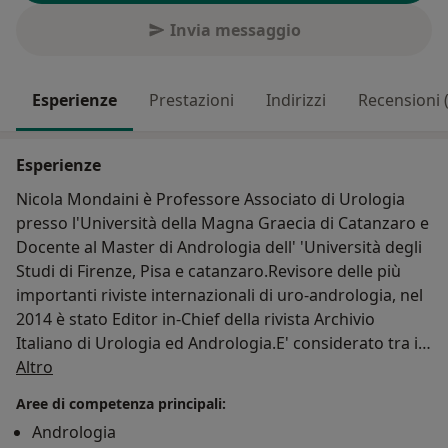
Invia messaggio
Esperienze
Prestazioni
Indirizzi
Recensioni 
Esperienze
Nicola Mondaini è Professore Associato di Urologia
presso l'Università della Magna Graecia di Catanzaro e
Docente al Master di Andrologia dell' 'Università degli
Studi di Firenze, Pisa e catanzaro.Revisore delle più
importanti riviste internazionali di uro-andrologia, nel
2014 è stato Editor in-Chief della rivista Archivio
Italiano di Urologia ed Andrologia.E' considerato tra i
Su di me
massimi esperti al mondo nel trattamento della
Altro
Malattia di La Peyronie o Induratio Penis Plastica o
Aree di competenza principali:
pene curvo-storto per la quale ha la più' grande
Andrologia
casistica al mondo con trattamento di collagenasi-