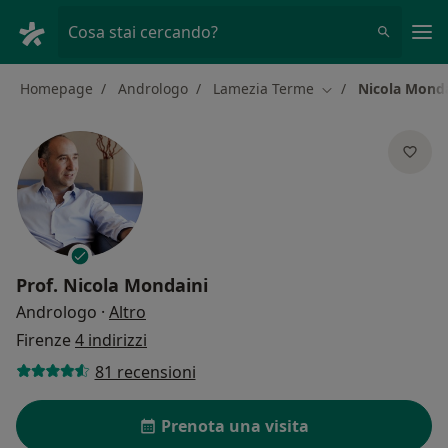
Men
Cosa stai cercando?
Homepage
Andrologo
Lamezia Terme
Nicola Monda
Cambia città
Prof.
Nicola Mondaini
sulle specializzazioni
Andrologo
·
Altro
Firenze
4 indirizzi
81 recensioni
Prenota una visita