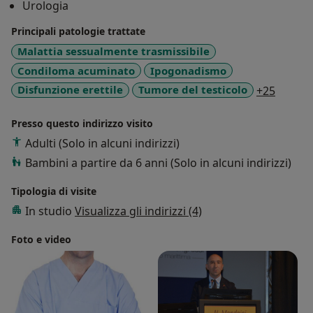
Urologia
Esegue anche interventi chirurgici di raddrizzamento
con tutte le tecniche esistenti.
Principali patologie trattate
Malattia sessualmente trasmissibile
Oltre all’intensa produzione scientifica ha eseguito
Condiloma acuminato
Ipogonadismo
numerosi interventi innovativi come il posizionamento
a11y_s
Disfunzione erettile
Tumore del testicolo
+25
di protesi peniena in regime di Day Hospital e il
contemporaneo posizionamento di protesi peniena in
Presso questo indirizzo visito
corso di prostatectomia radicale Robotica,
Adulti (Solo in alcuni indirizzi)
laparoscopica e a cielo aperto.Ha svolto la propria
formazione chirurgica uro-andrologica a Firenze,
Bambini a partire da 6 anni (Solo in alcuni indirizzi)
Londra presso il King’s College Hospital, Belgrado
Tipologia di visite
presso il Children Hospital e altre importanti sedi
In studio
Visualizza gli indirizzi (4)
Europee.
Foto e video