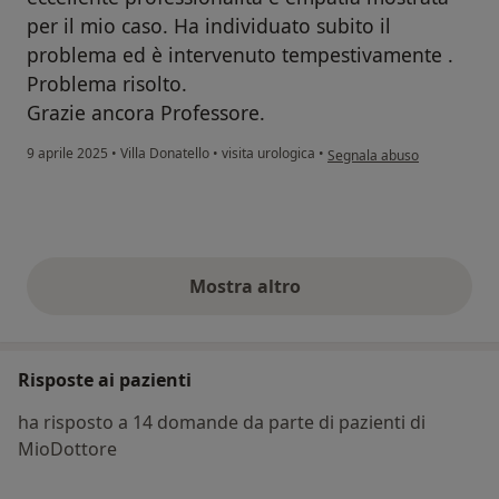
per il mio caso. Ha individuato subito il
problema ed è intervenuto tempestivamente .
Problema risolto.
Grazie ancora Professore.
secondo l'opinione dell'uten
9 aprile 2025
•
Villa Donatello
•
visita urologica
•
Segnala abuso
Mostra altro
opinioni di cui sopra
Risposte ai pazienti
ha risposto a 14 domande da parte di pazienti di
MioDottore