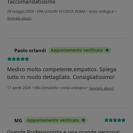
Taccomandatissimo
28 maggio 2026
•
ERA LUXURY STUDIOS ROMA
•
visita urologica
•
secondo l'opinione dell'utente V.B.
Segnala abuso
Paolo orlandi
Appuntamento verificato
P
Medico molto competente,empatico. Spiega
tutto in modo dettagliato. Consigliatissimo!
secondo l'opinione dell'ute
17 aprile 2026
•
Villa Donatello
•
visita urologica
•
Segnala abuso
MG
Appuntamento verificato
M
Grande Professionista e una grande persona!