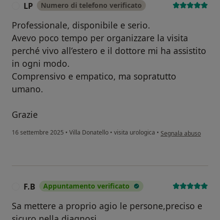
LP
Numero di telefono verificato
L
Professionale, disponibile e serio.
Avevo poco tempo per organizzare la visita
perché vivo all’estero e il dottore mi ha assistito
in ogni modo.
Comprensivo e empatico, ma sopratutto
umano.
Grazie
secondo l'opinione del
16 settembre 2025
•
Villa Donatello
•
visita urologica
•
Segnala abuso
F.B
Appuntamento verificato
F
Sa mettere a proprio agio le persone,preciso e
sicuro nella diagnosi