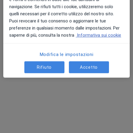
navigazione. Se rifiuti tutti i cookie, utilizzeremo solo
quelli necessari per il corretto utilizzo del nostro sito.
Puoi revocare il tuo consenso o aggiornare le tue
preferenze in qualsiasi momento dalle impostazioni. Per
saperne di più, consulta la nostra
Informativa sui cookie
Modifica le impostazioni
CSD Centro Specialistico Diagnostico SRL
Rifiuto
Accetto
Poliambulatorio
·
Altro
Neurologo, Endocrinologo, Proctologo
893 recensioni
Via Bardonecchia 12, Collegno
•
Mappa
CSD Centro Specialistico Diagnostico SRL
Prima visita neurologica
130 €