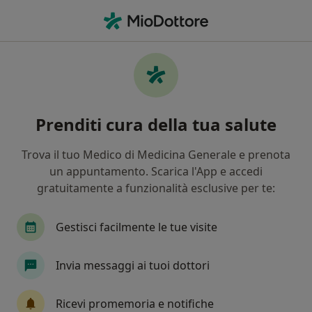
Men
Neurologo • Orbassano, TO
Filters
Assicurazione
Mappa
Neurologi a Orbassano. Prenota online la
Prenditi cura della tua salute
tua visita
In che modo ordiniamo i risultati
Trova il tuo Medico di Medicina Generale e prenota
un appuntamento. Scarica l'App e accedi
gratuitamente a funzionalità esclusive per te:
Gestisci facilmente le tue visite
Invia messaggi ai tuoi dottori
Dr. Roberto Ferri
Ricevi promemoria e notifiche
·
Altro
Neurologo