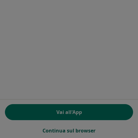
Questo dottore non ha ancora attivato le prenotazioni online presso questo indirizzo.
Chiedi di attivare le prenotazioni online
Dr. Innocenzo Rainero
·
Altro
Neurologo
Via Umberto Terracini 4, Collegno
•
Mappa
Vai all'App
Sanitalia Medical Care
Questo dottore non ha ancora attivato le prenotazioni online presso questo indirizzo.
Continua sul browser
Chiedi di attivare le prenotazioni online