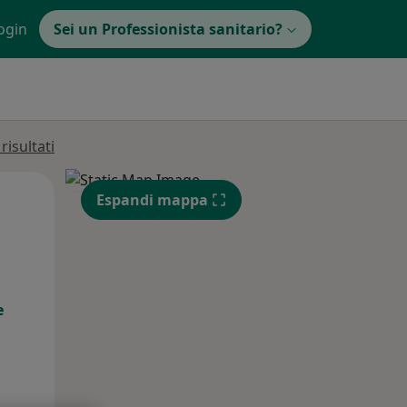
ogin
Sei un Professionista sanitario?
isultati
Mer,
Gio,
Ven,
Espandi mappa
12 Ago
13 Ago
14 Ago
e