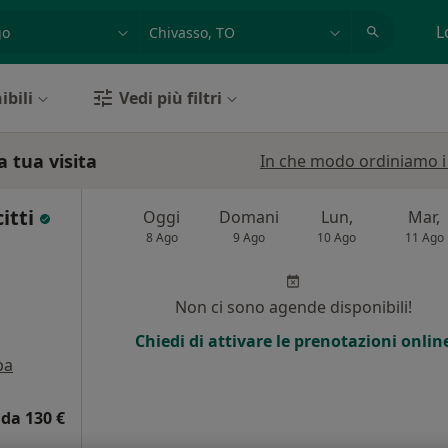
azione, medico, struttura
es: Roma
L
ibili
Vedi più filtri
 tua visita
In che modo ordiniamo i r
itti
Oggi
Domani
Lun,
Mar,
8 Ago
9 Ago
10 Ago
11 Ago
Non ci sono agende disponibili!
Chiedi di attivare le prenotazioni onlin
pa
da 130 €