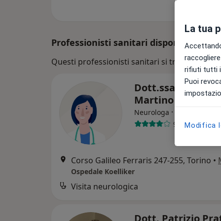
La tua 
Professionisti sanitari disponibili
Accettando,
raccogliere 
Questi professionisti sanitari si trovano fuori 
rifiuti tutt
Puoi revoca
Dott.ssa Paola De
impostazion
Martino
·
Altro
Neurologa
9 recensioni
Modifica 
Corso Galileo Ferraris 247-255, Torino
•
Ospedale Koelliker
Visita neurologica
Dott. Patrizio Pra