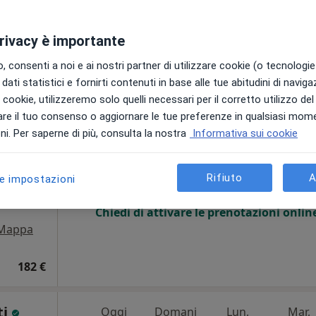
privacy è importante
 consenti a noi e ai nostri partner di utilizzare cookie (o tecnologie 
dati statistici e fornirti contenuti in base alle tue abitudini di navig
Chivasso, TO, in aree vicine alla tua ricerca.
i i cookie, utilizzeremo solo quelli necessari per il corretto utilizzo de
re il tuo consenso o aggiornare le tue preferenze in qualsiasi mom
Oggi
Domani
Lun,
Mar,
i. Per saperne di più, consulta la nostra
Informativa sui cookie
8 Ago
9 Ago
10 Ago
11 Ago
Rifiuto
A
le impostazioni
Non ci sono agende disponibili!
Chiedi di attivare le prenotazioni onlin
Mappa
182 €
ti
Oggi
Domani
Lun,
Mar,