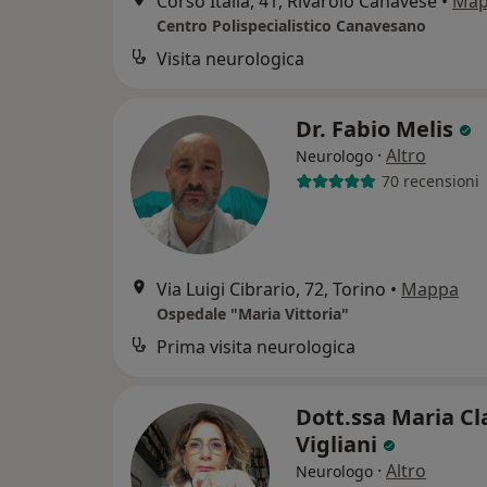
Corso Italia, 41, Rivarolo Canavese
•
Map
Centro Polispecialistico Canavesano
Visita neurologica
Dr. Fabio Melis
·
Altro
Neurologo
70 recensioni
Via Luigi Cibrario, 72, Torino
•
Mappa
Ospedale "Maria Vittoria"
Prima visita neurologica
Dott.ssa Maria Cl
Vigliani
·
Altro
Neurologo