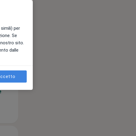
simili) per
azione. Se
l nostro sito.
ento dalle
Mer,
Gio,
Ven,
12 Ago
13 Ago
14 Ago
ccetto
e
Mer,
Gio,
Ven,