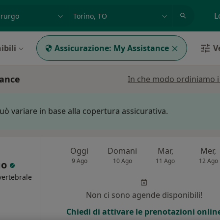
azione, medico, struttura
es: Roma
L
ibili
Assicurazione:
My Assistance
Ve
tance
In che modo ordiniamo i r
può variare in base alla copertura assicurativa.
Oggi
Domani
Mar,
Mer,
9 Ago
10 Ago
11 Ago
12 Ago
go
vertebrale
Non ci sono agende disponibili!
i
Chiedi di attivare le prenotazioni onlin