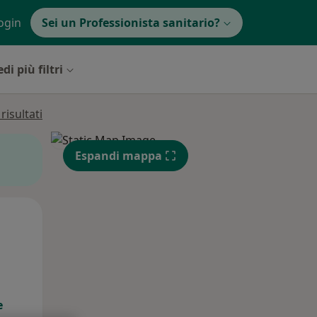
ogin
Sei un Professionista sanitario?
di più filtri
isultati
Espandi mappa
Gio,
Ven,
Sab,
13 Ago
14 Ago
15 Ago
e