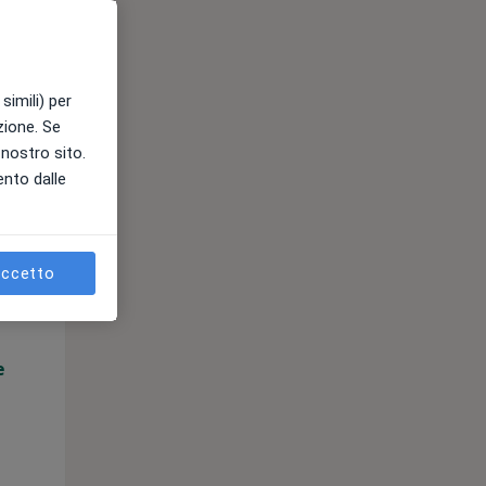
simili) per
azione. Se
l nostro sito.
ento dalle
Gio,
Ven,
Sab,
13 Ago
14 Ago
15 Ago
ccetto
e