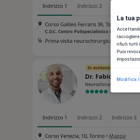
Indirizzo 1
Indirizzo 2
La tua 
Corso Galileo Ferraris 36, Torino
•
Mapp
Accettando,
C.D.C. Centro Polispecialistico Privato
raccogliere 
Prima visita neurochirurgica
rifiuti tutt
Puoi revoca
impostazion
In evidenza
Dr. Fabio Cofano
Modifica 
·
Altro
Neurochirurgo
151 recension
Indirizzo 1
Indirizzo 2
Indirizzo 3
Corso Venezia, 10, Torino
•
Mappa