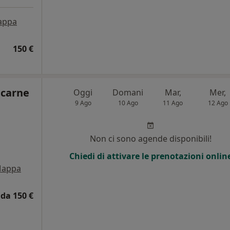
appa
150 €
lcarne
Oggi
Domani
Mar,
Mer,
9 Ago
10 Ago
11 Ago
12 Ago
Non ci sono agende disponibili!
Chiedi di attivare le prenotazioni onlin
appa
da 150 €