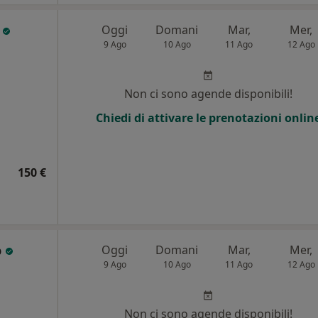
i
Oggi
Domani
Mar,
Mer,
9 Ago
10 Ago
11 Ago
12 Ago
Non ci sono agende disponibili!
Chiedi di attivare le prenotazioni onlin
150 €
o
Oggi
Domani
Mar,
Mer,
9 Ago
10 Ago
11 Ago
12 Ago
Non ci sono agende disponibili!