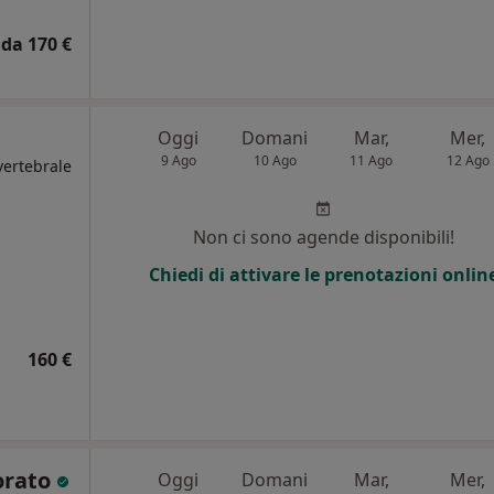
da 170 €
Oggi
Domani
Mar,
Mer,
9 Ago
10 Ago
11 Ago
12 Ago
vertebrale
Non ci sono agende disponibili!
Chiedi di attivare le prenotazioni onlin
160 €
orato
Oggi
Domani
Mar,
Mer,