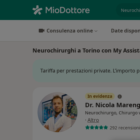
es. prest
Consulenza online
Date dispon
Neurochirurghi a Torino con My Assis
Tariffa per prestazioni private. L’importo 
In evidenza
Dr. Nicola Maren
Neurochirurgo, Chirurgo 
·
Altro
292 recension