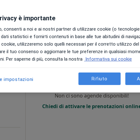
privacy è importante
a
 consenti a noi e ai nostri partner di utilizzare cookie (o tecnologie 
dati statistici e fornirti contenuti in base alle tue abitudini di navig
da 150 €
i i cookie, utilizzeremo solo quelli necessari per il corretto utilizzo de
re il tuo consenso o aggiornare le tue preferenze in qualsiasi mom
i. Per saperne di più, consulta la nostra
Informativa sui cookie
Oggi
Domani
Mar,
Mer,
9 Ago
10 Ago
11 Ago
12 Ago
Rifiuto
A
le impostazioni
i
Non ci sono agende disponibili!
Chiedi di attivare le prenotazioni onlin