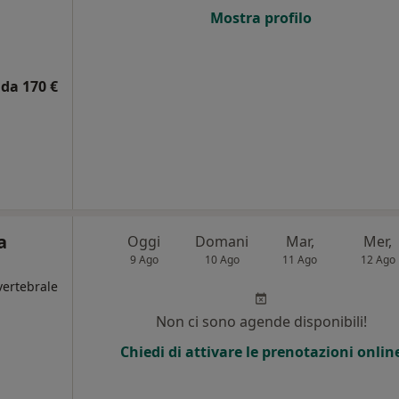
Mostra profilo
da 170 €
a
Oggi
Domani
Mar,
Mer,
9 Ago
10 Ago
11 Ago
12 Ago
vertebrale
Non ci sono agende disponibili!
Chiedi di attivare le prenotazioni onlin