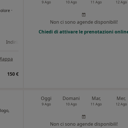
9 Ago
10 Ago
11 Ago
12 Ago
·
dolore
Non ci sono agende disponibili!
Chiedi di attivare le prenotazioni onlin
Indirizzo 4
Indirizzo 5
Indirizzo 6
Mappa
150 €
Oggi
Domani
Mar,
Mer,
9 Ago
10 Ago
11 Ago
12 Ago
logo,
Non ci sono agende disponibili!
i